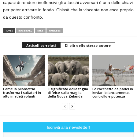
capaci di rendere inoffensivi gli attacchi avversari è una delle chiavi
per poter arrivare in fondo. Chissà che la vincente non esca proprio
da questo confronto.
TAGS
BASEBALL
MLB
YANKEES
Articoli correlati
Di più dello stesso autore
Come la pliometria
Il significato della foglia
Le racchette da padel in
trasforma i saltatori in
di felce sulla maglia
kevlar: bilanciamento,
alto in atleti volanti
della Nuova Zelanda
controllo e potenza
Iscriviti alla newsletter!