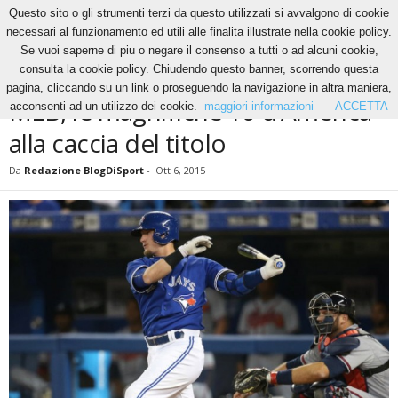
Questo sito o gli strumenti terzi da questo utilizzati si avvalgono di cookie
necessari al funzionamento ed utili alle finalita illustrate nella cookie policy.
Se vuoi saperne di piu o negare il consenso a tutti o ad alcuni cookie,
Home
Altri Sport
MLB, le magnifiche 10 d’America alla caccia del titolo
consulta la cookie policy. Chiudendo questo banner, scorrendo questa
ALTRI SPORT
NEWS
pagina, cliccando su un link o proseguendo la navigazione in altra maniera,
MLB, le magnifiche 10 d’America
acconsenti ad un utilizzo dei cookie.
maggiori informazioni
ACCETTA
alla caccia del titolo
Da
Redazione BlogDiSport
-
Ott 6, 2015