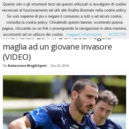
Questo sito o gli strumenti terzi da questo utilizzati si avvalgono di cookie
necessari al funzionamento ed utili alle finalita illustrate nella cookie policy.
Se vuoi saperne di piu o negare il consenso a tutti o ad alcuni cookie,
Home
News
Mondiali 2014: Bonucci regala maglia ad un giovane invasore (VIDEO)
consulta la cookie policy. Chiudendo questo banner, scorrendo questa
NEWS
pagina, cliccando su un link o proseguendo la navigazione in altra maniera,
Mondiali 2014: Bonucci regala
acconsenti ad un utilizzo dei cookie.
maggiori informazioni
ACCETTA
maglia ad un giovane invasore
(VIDEO)
Da
Redazione BlogDiSport
-
Giu 23, 2014