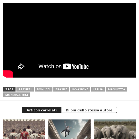
TAGS
AZZURRI
BONUCCI
BRASILE
INVASIONE
ITALIA
MAGLIETTA
MONDIALE 2014
Articoli correlati
Di più dello stesso autore