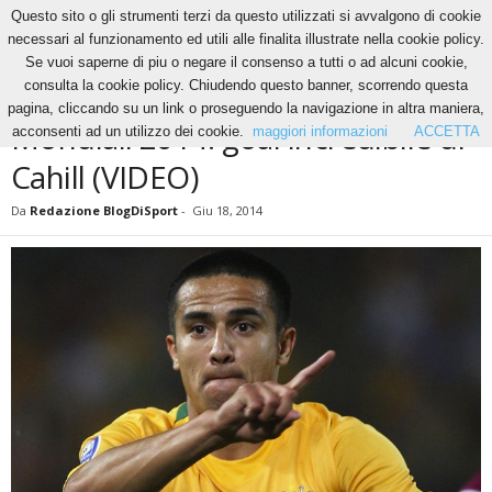
Questo sito o gli strumenti terzi da questo utilizzati si avvalgono di cookie
necessari al funzionamento ed utili alle finalita illustrate nella cookie policy.
Se vuoi saperne di piu o negare il consenso a tutti o ad alcuni cookie,
Home
News
Mondiali 2014: goal incredibile di Cahill (VIDEO)
consulta la cookie policy. Chiudendo questo banner, scorrendo questa
NEWS
pagina, cliccando su un link o proseguendo la navigazione in altra maniera,
Mondiali 2014: goal incredibile di
acconsenti ad un utilizzo dei cookie.
maggiori informazioni
ACCETTA
Cahill (VIDEO)
Da
Redazione BlogDiSport
-
Giu 18, 2014