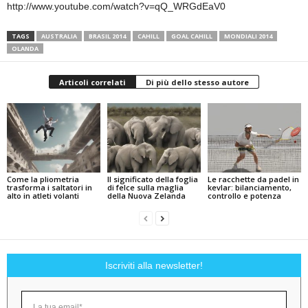
http://www.youtube.com/watch?v=qQ_WRGdEaV0
TAGS
AUSTRALIA
BRASIL 2014
CAHILL
GOAL CAHILL
MONDIALI 2014
OLANDA
Articoli correlati
Di più dello stesso autore
Come la pliometria
Il significato della foglia
Le racchette da padel in
trasforma i saltatori in
di felce sulla maglia
kevlar: bilanciamento,
alto in atleti volanti
della Nuova Zelanda
controllo e potenza
Iscriviti alla newsletter!