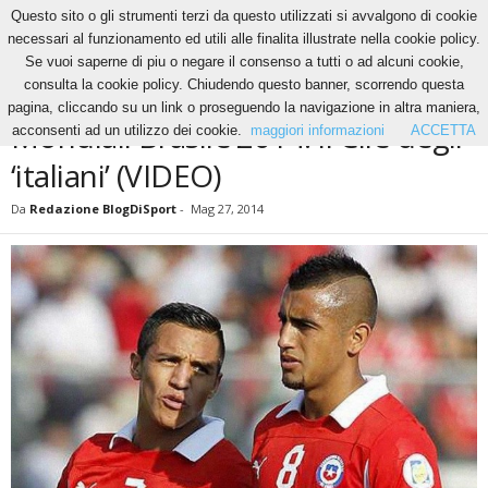
Questo sito o gli strumenti terzi da questo utilizzati si avvalgono di cookie
necessari al funzionamento ed utili alle finalita illustrate nella cookie policy.
Se vuoi saperne di piu o negare il consenso a tutti o ad alcuni cookie,
Home
News
Mondiali Brasile 2014: il Cile degli ‘italiani’ (VIDEO)
consulta la cookie policy. Chiudendo questo banner, scorrendo questa
NEWS
pagina, cliccando su un link o proseguendo la navigazione in altra maniera,
Mondiali Brasile 2014: il Cile degli
acconsenti ad un utilizzo dei cookie.
maggiori informazioni
ACCETTA
‘italiani’ (VIDEO)
Da
Redazione BlogDiSport
-
Mag 27, 2014