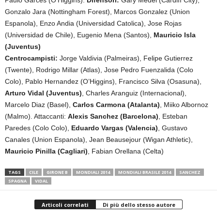
Paulo Garces (O’Higgins).
Difensori:
Gary Medel (Cardiff City),
Gonzalo Jara (Nottingham Forest), Marcos Gonzalez (Union
Espanola), Enzo Andia (Universidad Catolica), Jose Rojas
(Universidad de Chile), Eugenio Mena (Santos),
Mauricio Isla
(Juventus)
Centrocampisti:
Jorge Valdivia (Palmeiras), Felipe Gutierrez
(Twente), Rodrigo Millar (Atlas), Jose Pedro Fuenzalida (Colo
Colo), Pablo Hernandez (O’Higgins), Francisco Silva (Osasuna),
Arturo Vidal (Juventus)
, Charles Aranguiz (Internacional),
Marcelo Diaz (Basel),
Carlos Carmona (Atalanta)
, Miiko Albornoz
(Malmo). Attaccanti:
Alexis Sanchez (Barcelona)
, Esteban
Paredes (Colo Colo),
Eduardo Vargas (Valencia)
, Gustavo
Canales (Union Espanola), Jean Beausejour (Wigan Athletic),
Mauricio Pinilla (Cagliari)
, Fabian Orellana (Celta)
TAGS
CILE
GIRONE B
MONDIALI 2014
MONDIALI BRASILE 2014
SANCHEZ
SPAGNA
VIDAL
Articoli correlati
Di più dello stesso autore