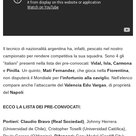
Il tecnico di nazionalità argentina ha, infatti, pescato nel nostro
campionato per rendere competitiva la sua squadra. Sono 4 gli
“italiani” presenti nella lista dei pre-convocati:
Vidal, Isla, Carmona
e
Pinilla
. Un quinto,
Mati Fernandez
, che gioca nella
Fiorentina
,
non disputerà il Mondiale per
l’infortunio alla cavigli
a. Nell’elenco
compare anche l’attaccante del
Valencia Edu Vargas
, di proprietà
del
Napoli
.
ECCO LA LISTA DEI PRE-CONVOCATI:
Portieri:
Claudio Bravo (Real Sociedad)
, Johnny Herrera
(Universidad de Chile), Cristopher Toselli (Universidad Católica),