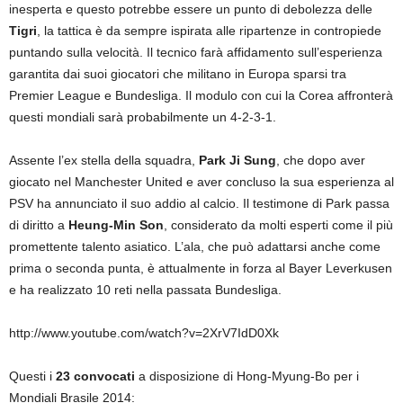
inesperta e questo potrebbe essere un punto di debolezza delle
Tigri
, la tattica è da sempre ispirata alle ripartenze in contropiede
puntando sulla velocità. Il tecnico farà affidamento sull’esperienza
garantita dai suoi giocatori che militano in Europa sparsi tra
Premier League e Bundesliga. Il modulo con cui la Corea affronterà
questi mondiali sarà probabilmente un 4-2-3-1.
Assente l’ex stella della squadra,
Park Ji Sung
, che dopo aver
giocato nel Manchester United e aver concluso la sua esperienza al
PSV ha annunciato il suo addio al calcio. Il testimone di Park passa
di diritto a
Heung-Min Son
, considerato da molti esperti come il più
promettente talento asiatico. L’ala, che può adattarsi anche come
prima o seconda punta, è attualmente in forza al Bayer Leverkusen
e ha realizzato 10 reti nella passata Bundesliga.
http://www.youtube.com/watch?v=2XrV7IdD0Xk
Questi i
23 convocati
a disposizione di Hong-Myung-Bo per i
Mondiali Brasile 2014: