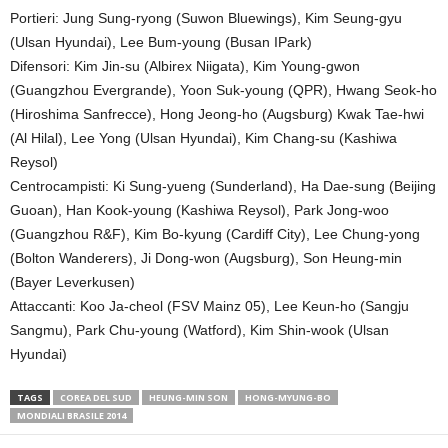
Portieri: Jung Sung-ryong (Suwon Bluewings), Kim Seung-gyu
(Ulsan Hyundai), Lee Bum-young (Busan IPark)
Difensori: Kim Jin-su (Albirex Niigata), Kim Young-gwon
(Guangzhou Evergrande), Yoon Suk-young (QPR), Hwang Seok-ho
(Hiroshima Sanfrecce), Hong Jeong-ho (Augsburg) Kwak Tae-hwi
(Al Hilal), Lee Yong (Ulsan Hyundai), Kim Chang-su (Kashiwa
Reysol)
Centrocampisti: Ki Sung-yueng (Sunderland), Ha Dae-sung (Beijing
Guoan), Han Kook-young (Kashiwa Reysol), Park Jong-woo
(Guangzhou R&F), Kim Bo-kyung (Cardiff City), Lee Chung-yong
(Bolton Wanderers), Ji Dong-won (Augsburg), Son Heung-min
(Bayer Leverkusen)
Attaccanti: Koo Ja-cheol (FSV Mainz 05), Lee Keun-ho (Sangju
Sangmu), Park Chu-young (Watford), Kim Shin-wook (Ulsan
Hyundai)
TAGS
COREA DEL SUD
HEUNG-MIN SON
HONG-MYUNG-BO
MONDIALI BRASILE 2014