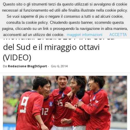
Questo sito o gli strumenti terzi da questo utilizzati si avvalgono di cookie
necessari al funzionamento ed utili alle finalita illustrate nella cookie policy.
Se vuoi saperne di piu o negare il consenso a tutti o ad alcuni cookie,
Home
News
Mondiali Brasile 2014: la Corea del Sud e il miraggio ottavi (VIDEO)
consulta la cookie policy. Chiudendo questo banner, scorrendo questa
NEWS
pagina, cliccando su un link o proseguendo la navigazione in altra maniera,
Mondiali Brasile 2014: la Corea
acconsenti ad un utilizzo dei cookie.
maggiori informazioni
ACCETTA
del Sud e il miraggio ottavi
(VIDEO)
Da
Redazione BlogDiSport
-
Giu 6, 2014