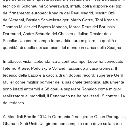
tecnico di Schönau mi Schwarzwald, infatti, potrà disporre del top
del firmamento europeo: Khedira del Real Madrid, Mesut Ozil
dell’Arsenal, Bastian Schweinsteiger, Mario Gotze, Toni Kroos e
Thomas Muller del Bayern Monaco, Marco Reus del Borussia
Dortmund, Andre Schurrle del Chelsea e Julian Draxler dello
Schalke. Un centrocampo forse addirittura migliore, in qualità e
quantità, di quello dei campioni del mondo in carica della Spagna.
In attacco, vista l’abbondanza a centrocampo, Loew ha convocato
l’eterno
Klose
, Podolsky e Volland, lasciando a casa Gomez, Il
tedesco della Lazio è a caccia di un doppio record: superare Gerd
Muller come miglior bomber della nazionale teutonica, attualmente
sono infatti entrambi a 68 goal, e superare Ronaldo come miglior
realizzatore ai mondiali, il Fenomeno ne ha realizzati 15 contro i 14
del tedesco.
Ai Mondiali Brasile 2014 la Germania è nel girone G con Portogallo,
Ghana e Stati Uniti. Un girone non semplicissimo dove sulla carta