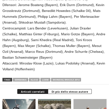
Difensori: Jerome Boateng (Bayern), Erik Durm (Dortmund), Kevin
Grosskreutz (Dortmund), Benedikt Howedes (Schalke 04), Mats
Hummels (Dortmund), Philipp Lahm (Bayern), Per Mertesacker
(Arsenal), Shkodran Mustafi (Sampdoria).
Centrocampisti: Lars Bender (Leverkusen), Julian Draxler
(Schalke), Matthias Ginter (Friburgo), Mario Gotze (Bayern), Andre
Hahn (Augsburg), Sami Khedira (Real Madrid), Toni Kroos
(Bayern), Max Meyer (Schalke), Thomas Muller (Bayern), Mesut
Ozil (Arsenal), Marco Reus (Dortmund), Andre Schurrle (Chelsea),
Bastian Schweinsteiger (Bayern)
Attaccanti: Miroslav Klose (Lazio), Lukas Podolsky (Arsenal), Kevin
Volland (Hoffenheim)
TAGS
GERMANIA
KLOSE
LOEW
MONDIALI BRASILE 2014
Articoli correlati
Di più dello stesso autore