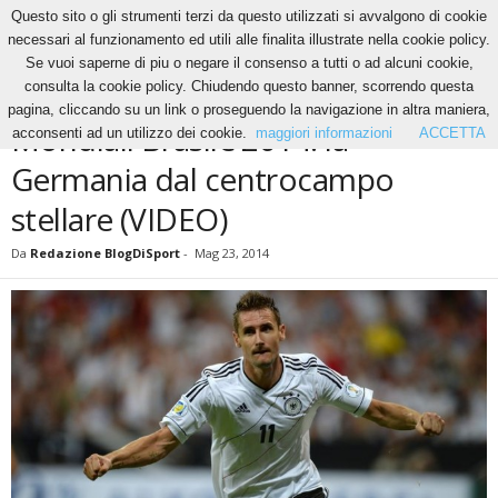
Questo sito o gli strumenti terzi da questo utilizzati si avvalgono di cookie
necessari al funzionamento ed utili alle finalita illustrate nella cookie policy.
Se vuoi saperne di piu o negare il consenso a tutti o ad alcuni cookie,
Home
News
Mondiali Brasile 2014: la Germania dal centrocampo stellare (VIDEO)
consulta la cookie policy. Chiudendo questo banner, scorrendo questa
NEWS
pagina, cliccando su un link o proseguendo la navigazione in altra maniera,
Mondiali Brasile 2014: la
acconsenti ad un utilizzo dei cookie.
maggiori informazioni
ACCETTA
Germania dal centrocampo
stellare (VIDEO)
Da
Redazione BlogDiSport
-
Mag 23, 2014