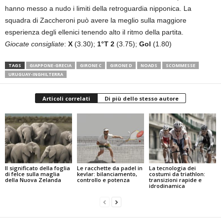
hanno messo a nudo i limiti della retroguardia nipponica. La
squadra di Zaccheroni può avere la meglio sulla maggiore
esperienza degli ellenici tenendo alto il ritmo della partita.
Giocate consigliate
:
X
(3.30);
1°T 2
(3.75);
Gol
(1.80)
TAGS
GIAPPONE-GRECIA
GIRONE C
GIRONE D
NOADS
SCOMMESSE
URUGUAY-INGHILTERRA
Articoli correlati
Di più dello stesso autore
Il significato della foglia
Le racchette da padel in
La tecnologia dei
di felce sulla maglia
kevlar: bilanciamento,
costumi da triathlon:
della Nuova Zelanda
controllo e potenza
transizioni rapide e
idrodinamica