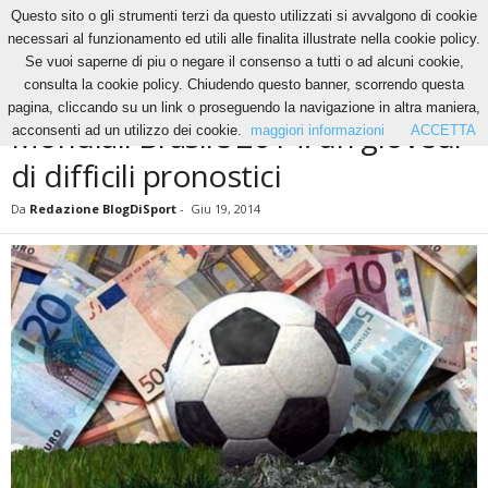
Questo sito o gli strumenti terzi da questo utilizzati si avvalgono di cookie
necessari al funzionamento ed utili alle finalita illustrate nella cookie policy.
Se vuoi saperne di piu o negare il consenso a tutti o ad alcuni cookie,
Home
News
Mondiali Brasile 2014: un giovedì di difficili pronostici
consulta la cookie policy. Chiudendo questo banner, scorrendo questa
NEWS
pagina, cliccando su un link o proseguendo la navigazione in altra maniera,
Mondiali Brasile 2014: un giovedì
acconsenti ad un utilizzo dei cookie.
maggiori informazioni
ACCETTA
di difficili pronostici
Da
Redazione BlogDiSport
-
Giu 19, 2014