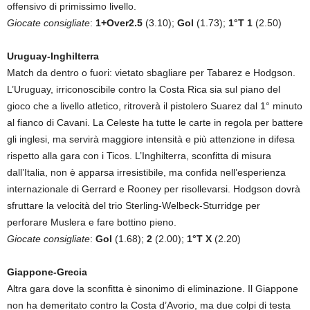
offensivo di primissimo livello.
Giocate consigliate
:
1+Over2.5
(3.10);
Gol
(1.73);
1°T 1
(2.50)
Uruguay-Inghilterra
Match da dentro o fuori: vietato sbagliare per Tabarez e Hodgson.
L’Uruguay, irriconoscibile contro la Costa Rica sia sul piano del
gioco che a livello atletico, ritroverà il pistolero Suarez dal 1° minuto
al fianco di Cavani. La Celeste ha tutte le carte in regola per battere
gli inglesi, ma servirà maggiore intensità e più attenzione in difesa
rispetto alla gara con i Ticos. L’Inghilterra, sconfitta di misura
dall’Italia, non è apparsa irresistibile, ma confida nell’esperienza
internazionale di Gerrard e Rooney per risollevarsi. Hodgson dovrà
sfruttare la velocità del trio Sterling-Welbeck-Sturridge per
perforare Muslera e fare bottino pieno.
Giocate consigliate
:
Gol
(1.68);
2
(2.00);
1°T X
(2.20)
Giappone-Grecia
Altra gara dove la sconfitta è sinonimo di eliminazione. Il Giappone
non ha demeritato contro la Costa d’Avorio, ma due colpi di testa