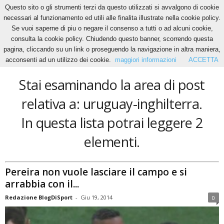
Questo sito o gli strumenti terzi da questo utilizzati si avvalgono di cookie
necessari al funzionamento ed utili alle finalita illustrate nella cookie policy.
Se vuoi saperne di piu o negare il consenso a tutti o ad alcuni cookie,
Home
Tags
Uruguay-inghilterra
consulta la cookie policy. Chiudendo questo banner, scorrendo questa
uruguay-inghilterra
pagina, cliccando su un link o proseguendo la navigazione in altra maniera,
acconsenti ad un utilizzo dei cookie.
maggiori informazioni
ACCETTA
Stai esaminando la area di post
relativa a: uruguay-inghilterra.
In questa lista potrai leggere 2
elementi.
Pereira non vuole lasciare il campo e si
arrabbia con il...
Redazione BlogDiSport
-
Giu 19, 2014
0