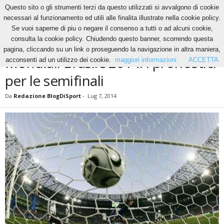
Questo sito o gli strumenti terzi da questo utilizzati si avvalgono di cookie
necessari al funzionamento ed utili alle finalita illustrate nella cookie policy.
Se vuoi saperne di piu o negare il consenso a tutti o ad alcuni cookie,
Home
News
Mondiali Brasile 2014: i pronostici per le semifinali
consulta la cookie policy. Chiudendo questo banner, scorrendo questa
NEWS
pagina, cliccando su un link o proseguendo la navigazione in altra maniera,
Mondiali Brasile 2014: i pronostici
acconsenti ad un utilizzo dei cookie.
maggiori informazioni
ACCETTA
per le semifinali
Da
Redazione BlogDiSport
-
Lug 7, 2014