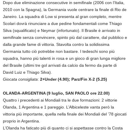
Dopo due eliminazione consecutive in semifinale (2006 con l’Italia,
2010 con la Spagna), la Germania vuole centrare la finale di Rio de
Janeiro. La squadra di Low si presenta al gran completo, mentre
Scolari dovrà rinunciare a due pedine fondamentali come Thiago
Silva (squalificato) e Neymar (infortunato). Il Brasile è arrivato in
semifinale senza convincere, spinto più dal carattere, dal pubblico e
dalla grande fame di vittoria. Stavolta contro la solidissima
Germania tutto ciò potrebbe non bastare. I tedeschi sono più
squadra, hanno più talenti in rosa e un gioco di gran lunga migliore
del Brasile (ultimi tre gol arrivati da calcio da fermo da parte di
David Luiz e Thiago Silva).
Giocata consigliata
:
2+Under (4.90); Parz/Fin X-2 (5.25)
OLANDA-ARGENTINA (9 luglio, SAN PAOLO ore 22.00)
Quattro i precedenti ai Mondiali tra le due formazioni: 2 vittorie
Olanda, 1 Argentina e 1 pareggio. L’Albiceleste vanta però la
vittoria più importante, quella nella finale dei Mondiali del ’78 giocati
proprio in Argentina.
L’Olanda ha faticato più di quanto ci si aspettasse contro la Costa