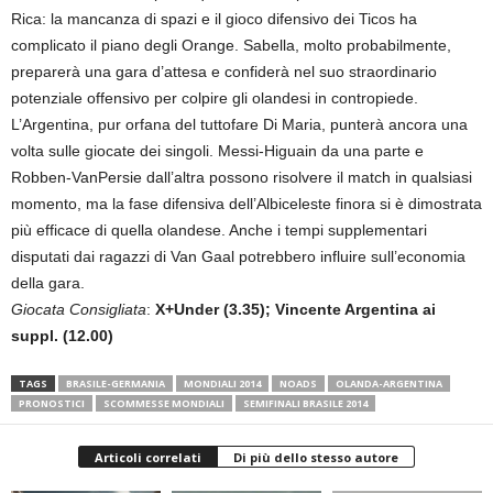
Rica: la mancanza di spazi e il gioco difensivo dei Ticos ha
complicato il piano degli Orange. Sabella, molto probabilmente,
preparerà una gara d’attesa e confiderà nel suo straordinario
potenziale offensivo per colpire gli olandesi in contropiede.
L’Argentina, pur orfana del tuttofare Di Maria, punterà ancora una
volta sulle giocate dei singoli. Messi-Higuain da una parte e
Robben-VanPersie dall’altra possono risolvere il match in qualsiasi
momento, ma la fase difensiva dell’Albiceleste finora si è dimostrata
più efficace di quella olandese. Anche i tempi supplementari
disputati dai ragazzi di Van Gaal potrebbero influire sull’economia
della gara.
Giocata Consigliata
:
X+Under (3.35); Vincente Argentina ai
suppl. (12.00)
TAGS
BRASILE-GERMANIA
MONDIALI 2014
NOADS
OLANDA-ARGENTINA
PRONOSTICI
SCOMMESSE MONDIALI
SEMIFINALI BRASILE 2014
Articoli correlati
Di più dello stesso autore