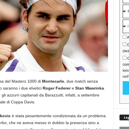
A
D
(sez
C
comu
lor
nell
ossa del Masters 1000 di
Montecarlo
, due match senza
lo saranno i due elvetici
Roger Federer
e
Stan Wawrinka
.
gli azzurri capitanati da Barazzutti, infatti, a settembre
nale di Coppa Davis.
kovic
è stata pesantemente condizionata da un problema
Le
serbo, che ne aveva messo in dubbio la presenza sino a