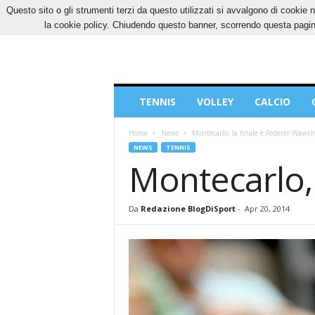
Questo sito o gli strumenti terzi da questo utilizzati si avvalgono di cookie n
VENERDÌ, 7 AGOSTO 2026
CONTATTI
COOK
la cookie policy. Chiudendo questo banner, scorrendo questa pagina
Blog
TENNIS
VOLLEY
CALCIO
di
Sport
Home
News
Montecarlo, la finale è Federer-Wawri
NEWS
TENNIS
Montecarlo,
Da
Redazione BlogDiSport
-
Apr 20, 2014