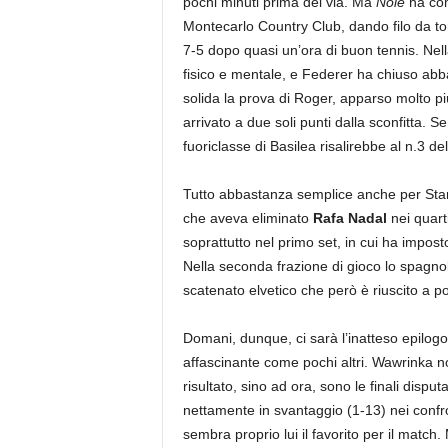
pochi minuti prima del via. Ma
Nole
ha com
Montecarlo Country Club, dando filo da tor
7-5 dopo quasi un’ora di buon tennis. Nell
fisico e mentale, e Federer ha chiuso ab
solida la prova di Roger, apparso molto più
arrivato a due soli punti dalla sconfitta. 
fuoriclasse di Basilea risalirebbe al n.3 d
Tutto abbastanza semplice anche per Stan
che aveva eliminato
Rafa Nadal
nei quart
soprattutto nel primo set, in cui ha imposto
Nella seconda frazione di gioco lo spagno
scatenato elvetico che però è riuscito a po
Domani, dunque, ci sarà l’inatteso epilog
affascinante come pochi altri. Wawrinka no
risultato, sino ad ora, sono le finali disp
nettamente in svantaggio (1-13) nei confr
sembra proprio lui il favorito per il match