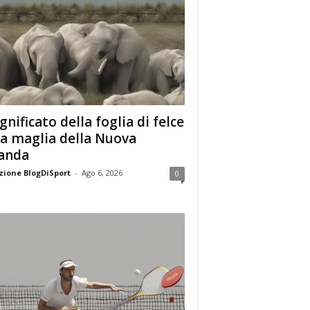
ignificato della foglia di felce
la maglia della Nuova
anda
ione BlogDiSport
-
Ago 6, 2026
0