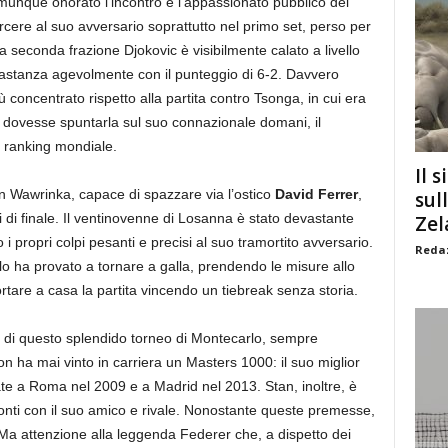
unque onorato l’incontro e l’appassionato pubblico del
cere al suo avversario soprattutto nel primo set, perso per
a seconda frazione Djokovic è visibilmente calato a livello
bastanza agevolmente con il punteggio di 6-2. Davvero
 concentrato rispetto alla partita contro Tsonga, in cui era
Se dovesse spuntarla sul suo connazionale domani, il
el ranking mondiale.
Il s
 Wawrinka, capace di spazzare via l’ostico
David Ferrer
,
sul
i di finale. Il ventinovenne di Losanna è stato devastante
Zel
 i propri colpi pesanti e precisi al suo tramortito avversario.
Redaz
lo ha provato a tornare a galla, prendendo le misure allo
rtare a casa la partita vincendo un tiebreak senza storia.
o di questo splendido torneo di Montecarlo, sempre
n ha mai vinto in carriera un Masters 1000: il suo miglior
utate a Roma nel 2009 e a Madrid nel 2013. Stan, inoltre, è
onti con il suo amico e rivale. Nonostante queste premesse,
. Ma attenzione alla leggenda Federer che, a dispetto dei