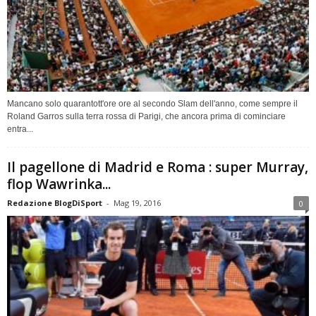
Mancano solo quarantott'ore ore al secondo Slam dell'anno, come sempre il
Roland Garros sulla terra rossa di Parigi, che ancora prima di cominciare
entra...
Il pagellone di Madrid e Roma : super Murray,
flop Wawrinka...
Redazione BlogDiSport
-
Mag 19, 2016
0