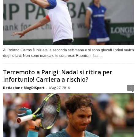
Al Roland Garros è iniziata la seconda settimana e si sono giocati i primi match
degli ottavi. Non sono mancate le sorprese: Raonic, infatti,...
Terremoto a Parigi: Nadal si ritira per
infortunio! Carriera a rischio?
Redazione BlogDiSport
-
Mag 27, 2016
0