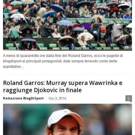
A meno di quarantotto ore dalla fine del Roland Garros, ecco le pagelle di
blogdisport ai principali protagonisti, date sempre tenendo conto delle
aspettative...
Roland Garros: Murray supera Wawrinka e
raggiunge Djokovic in finale
Redazione BlogDiSport
-
Giu 3, 2016
0