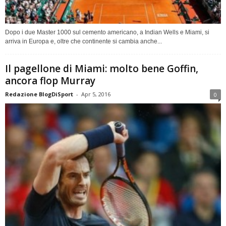
Dopo i due Master 1000 sul cemento americano, a Indian Wells e Miami, si
arriva in Europa e, oltre che continente si cambia anche...
Il pagellone di Miami: molto bene Goffin,
ancora flop Murray
Redazione BlogDiSport
-
Apr 5, 2016
0