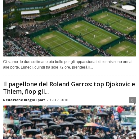
Ci siamo: le due settimane più belle per gli appassionati di tennis sono ormai
alle porte. Lunedì, quindi tra sole 72 ore, prenderà il...
Il pagellone del Roland Garros: top Djokovic e
Thiem, flop gli...
Redazione BlogDiSport
-
Giu 7, 2016
0