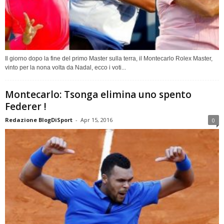
Il giorno dopo la fine del primo Master sulla terra, il Montecarlo Rolex Master,
vinto per la nona volta da Nadal, ecco i voti...
Montecarlo: Tsonga elimina uno spento
Federer !
Redazione BlogDiSport
-
Apr 15, 2016
0