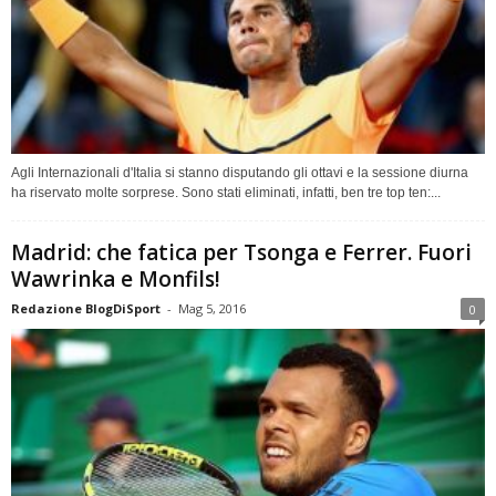
Agli Internazionali d'Italia si stanno disputando gli ottavi e la sessione diurna
ha riservato molte sorprese. Sono stati eliminati, infatti, ben tre top ten:...
Madrid: che fatica per Tsonga e Ferrer. Fuori
Wawrinka e Monfils!
Redazione BlogDiSport
-
Mag 5, 2016
0