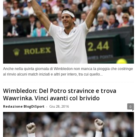
Anche nella quinta giornata di Wimbledon non manca la pioggia che costringe
al rinvio alcuni match iniziati e altri per intero, tra cui quello...
Wimbledon: Del Potro stravince e trova
Wawrinka. Vinci avanti col brivido
Redazione BlogDiSport
-
Giu 28, 2016
0