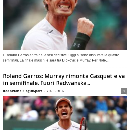
Il Roland Garros entra nelle fasi decisive. Oggi si sono disputate le quattro
semifinali. La finale maschile sarà tra Djokovic e Murray. Per Nole,...
Roland Garros: Murray rimonta Gasquet e va
in semifinale. Fuori Radwanska...
Redazione BlogDiSport
-
Giu 1, 2016
0