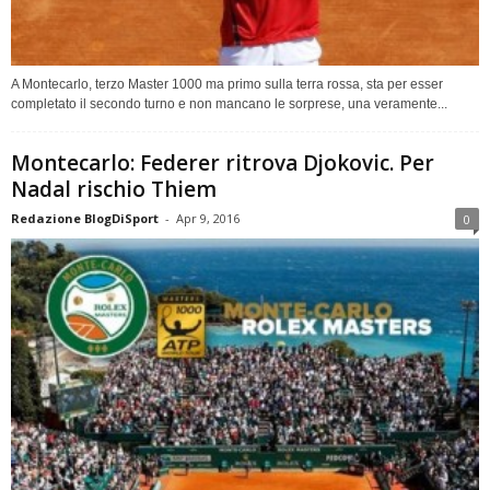
A Montecarlo, terzo Master 1000 ma primo sulla terra rossa, sta per esser
completato il secondo turno e non mancano le sorprese, una veramente...
Montecarlo: Federer ritrova Djokovic. Per
Nadal rischio Thiem
Redazione BlogDiSport
-
Apr 9, 2016
0