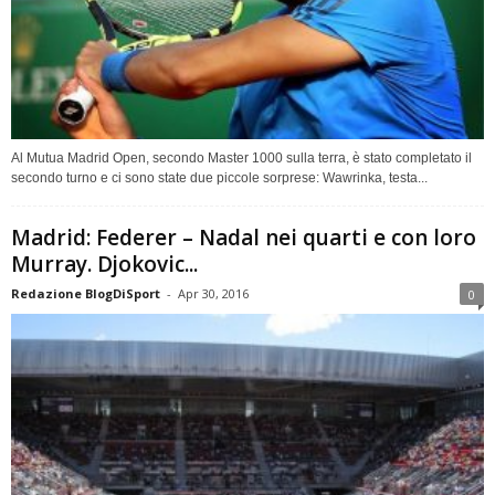
Al Mutua Madrid Open, secondo Master 1000 sulla terra, è stato completato il
secondo turno e ci sono state due piccole sorprese: Wawrinka, testa...
Madrid: Federer – Nadal nei quarti e con loro
Murray. Djokovic...
Redazione BlogDiSport
-
Apr 30, 2016
0