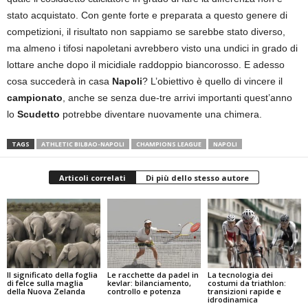
stato acquistato. Con gente forte e preparata a questo genere di
competizioni, il risultato non sappiamo se sarebbe stato diverso,
ma almeno i tifosi napoletani avrebbero visto una undici in grado di
lottare anche dopo il micidiale raddoppio biancorosso. E adesso
cosa succederà in casa
Napoli
? L’obiettivo è quello di vincere il
campionato
, anche se senza due-tre arrivi importanti quest’anno
lo
Scudetto
potrebbe diventare nuovamente una chimera.
TAGS
ATHLETIC BILBAO-NAPOLI
CHAMPIONS LEAGUE
NAPOLI
Articoli correlati
Di più dello stesso autore
Il significato della foglia
Le racchette da padel in
La tecnologia dei
di felce sulla maglia
kevlar: bilanciamento,
costumi da triathlon:
della Nuova Zelanda
controllo e potenza
transizioni rapide e
idrodinamica