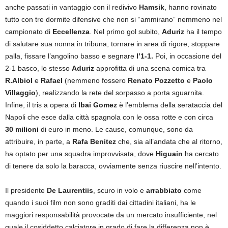
anche passati in vantaggio con il redivivo
Hamsik
, hanno rovinato
tutto con tre dormite difensive che non si “ammirano” nemmeno nel
campionato di
Eccellenza
. Nel primo gol subito,
Aduriz
ha il tempo
di salutare sua nonna in tribuna, tornare in area di rigore, stoppare
palla, fissare l’angolino basso e segnare
l’1-1.
Poi, in occasione del
2-1 basco, lo stesso
Aduriz
approfitta di una scena comica tra
R.Albiol
e
Rafael
(nemmeno fossero
Renato Pozzetto
e
Paolo
Villaggio
), realizzando la rete del sorpasso a porta sguarnita.
Infine, il tris a opera di
Ibai Gomez
è l’emblema della serataccia del
Napoli che esce dalla città spagnola con le ossa rotte e con circa
30 milioni
di euro in meno. Le cause, comunque, sono da
attribuire, in parte, a
Rafa Benitez
che, sia all’andata che al ritorno,
ha optato per una squadra improvvisata, dove
Higuain
ha cercato
di tenere da solo la baracca, ovviamente senza riuscire nell’intento.
Il presidente
De Laurentiis
, scuro in volo e
arrabbiato
come
quando i suoi film non sono graditi dai cittadini italiani, ha le
maggiori responsabilità provocate da un mercato insufficiente, nel
quale il cosiddetto calciatore in grado di fare la differenza non è