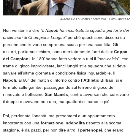
Aurelio De Laurentiis contestato - Foto Lapresse
Non venitemi a dire “
Il
Napoli
ha incontrato la squadra più forte dei
preliminari di Champions League”
perché questi sono discorsi da
persone che trovano sempre una scusa per una sconfitta. Gli
azzurri, parliamoci chiaro, sono meritatamente fuori dall’ex
Coppa
dei Campioni.
In 180’ hanno fatto vedere a tutti il
“non-calcio”
, con
trame di gioco improvvisate, lanci lunghi stile squadra che si deve
salvare all’ultima giornata e condizione fisica inguardabile. Il
Napoli
, al 60° del match di ritorno contro
l’Athletic Bilbao
, si è
fermato sulle gambe, passeggiando sul terreno di gioco del
rinnovato e bellissimo
San Mamés
, contro avversari che correvano
il doppio e avevano non una, ma quattordici marce in più.
Poi, perdonate l’onestà, ma presentarsi a un appuntamento
importante con una
formazione indebolita
rispetto alla scorsa
stagione, è da pazzi, per non dire altro. I
partenopei
, che erano