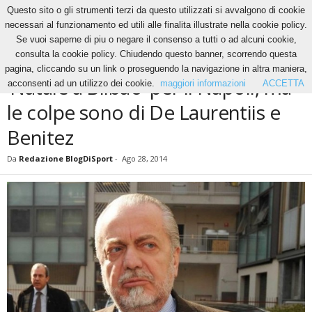
Questo sito o gli strumenti terzi da questo utilizzati si avvalgono di cookie
necessari al funzionamento ed utili alle finalita illustrate nella cookie policy.
Se vuoi saperne di piu o negare il consenso a tutti o ad alcuni cookie,
Home
News
‘Natale a Bilbao’ per il Napoli, ma le colpe sono di De...
consulta la cookie policy. Chiudendo questo banner, scorrendo questa
NEWS
pagina, cliccando su un link o proseguendo la navigazione in altra maniera,
‘Natale a Bilbao’ per il Napoli, ma
acconsenti ad un utilizzo dei cookie.
maggiori informazioni
ACCETTA
le colpe sono di De Laurentiis e
Benitez
Da
Redazione BlogDiSport
-
Ago 28, 2014