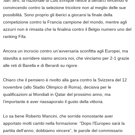
San Siro, la nazionale di Luis Enrique riesce a beffarci vincendo e
convincendo contro la selezione tricolore non al meglio delle sue
possibilità. Sono proprio gli iberici a giocarsi la finale della
competizione contro la Francia campione del mondo, mentre agli
azzurri non è rimasta che la finalina contro il Belgio numero uno del
ranking Fifa.
Ancora un incrocio contro un’avversaria sconfitta agli Europei, ma
stavolta a sorridere siamo ancora noi, che vinciamo per 2-1 grazie
alle reti di Barella e di Berardi su rigore.
Chiaro che il pensiero è rivolto alla gara contro la Svizzera del 12
novembre (allo Stadio Olimpico di Roma), decisiva per le
qualificazioni ai Mondiali in Qatar del prossimo anno, ma
l’importante è aver riassaporato il gusto della vittoria.
Lo sa bene Roberto Mancini, che sorride nonostante aver
apportato molti cambi nella formazione: “Dopo l’Europeo sarà la
partita dell’anno, dobbiamo vincere”, le parole del commissario