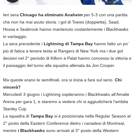
Ieri sera
Chicago ha eliminato Anaheim
per 5-3 con una partita
che non ha mai avuto storia: i gol di Toews (doppietta), Saad,
Hossa e Seabrook hanno mantenuto costantemente i Blackhawks
in vantaggio.
La sera precedente i
Lightning di Tampa Bay
hanno fatto un po’
più di fatica a tenere testa ai Rangers di New York ma i due gol
decisivi nel 2° periodo di Killorn e Palat hanno concesso la vittoria e
il passaggio del turno alla squadra allenata da Jon Cooper.
Ma queste erano le semifinali, ora si inizia a fare sul serio.
Chi
vincerà?
Mercoledì 3 giugno i Lightning ospiteranno i Blackhwaks all’Amalie
Arena per gara 1, e staremo a vedere chi si aggiudicherà l’ambita
Stanley Cup.
La squadra di
Tampa Bay
si è posizionata nella Regular Season al
2° posto della Eastern Conference dietro i canadesi di Montreal,
mentre
i Blackhawks
sono arrivati al 3° posto della Western