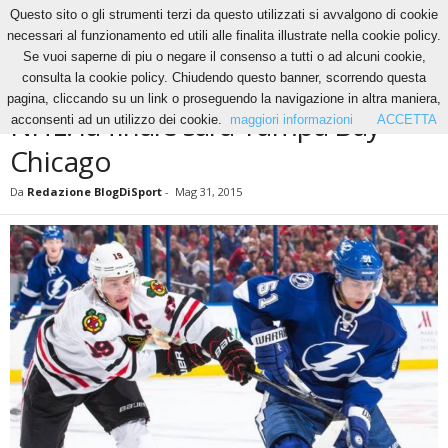
Questo sito o gli strumenti terzi da questo utilizzati si avvalgono di cookie
necessari al funzionamento ed utili alle finalita illustrate nella cookie policy.
Se vuoi saperne di piu o negare il consenso a tutti o ad alcuni cookie,
Home
Altri Sport
NHL: la finale sarà Tampa Bay-Chicago
consulta la cookie policy. Chiudendo questo banner, scorrendo questa
ALTRI SPORT
NEWS
pagina, cliccando su un link o proseguendo la navigazione in altra maniera,
NHL: la finale sarà Tampa Bay-
acconsenti ad un utilizzo dei cookie.
maggiori informazioni
ACCETTA
Chicago
Da
Redazione BlogDiSport
-
Mag 31, 2015