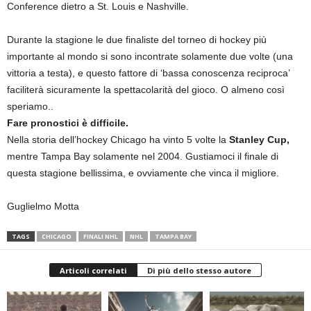
Conference dietro a St. Louis e Nashville.
Durante la stagione le due finaliste del torneo di hockey più
importante al mondo si sono incontrate solamente due volte (una
vittoria a testa), e questo fattore di ‘bassa conoscenza reciproca’
faciliterà sicuramente la spettacolarità del gioco. O almeno così
speriamo..
Fare pronostici è difficile.
Nella storia dell’hockey Chicago ha vinto 5 volte la
Stanley Cup,
mentre Tampa Bay solamente nel 2004. Gustiamoci il finale di
questa stagione bellissima, e ovviamente che vinca il migliore.
Guglielmo Motta
TAGS
CHICAGO
FINALI NHL
NHL
TAMPA BAY
Articoli correlati
Di più dello stesso autore