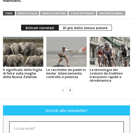
mancato.
TAGS
GIRO D'ITALIA
MARCO PANTANI
TOUR DE FRANCE
VINCENZO NIBALI
Articoli correlati
Di più dello stesso autore
Il significato della foglia
Le racchette da padel in
La tecnologia dei
di felce sulla maglia
kevlar: bilanciamento,
costumi da triathlon:
della Nuova Zelanda
controllo e potenza
transizioni rapide e
idrodinamica
Iscriviti alla newsletter!