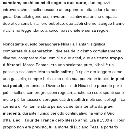
carattere, occhi colmi di sogni a due ruote
, due ragazzi
introversi che in sella riescono ad esprimere tutta la loro fame di
gioia. Due atleti generosi, irriverenti, istintivi ma anche empatici,
due atleti sensibili al loro pubblico, due atleti che nel sangue hanno
il ciclismo leggendario, arcaico, passionale e senza regole.
Nonostante questo paragonare Nibali a Pantani significa
comparare due generazioni, due ere del ciclismo completamente
diverse, comparare due uomini e due atleti, due esistenze
troppo
differenti
. Marco Pantani era uno scalatore puro, Nibali è un
passista-scalatore. Marco sulle
salite
più ripide era leggero come
una gazzella, sempre bellissimo nella sua posizione in bici,
in piedi
sui pedali
, armonioso. Diverso lo stile di Nibali che procede per lo
più in sella e con progressioni regolari, anche se i suoi spunti sono
molto più fantasiosi e spregiudicati di quelli di molti suoi colleghi. La
carriera di Pantani è stata periodicamente interrotta da
gravi
incidenti
, durante l’unico periodo continuativo ha vinto il Giro
d’Italia ed il
Tour de France
dello stesso anno. Era il 1998 e il Tour
proprio non era previsto, fu la morte di Luciano Pezzi a portarlo