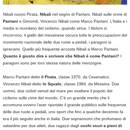
Nibali nuovo Pirata,
Nibali
nel segno di Pantani, Nibali sulle orme di
Pantani
e Gimondi, Vincenzo Nibali come Marco Pantani. L’Italia e i
media si ricordano del ciclismo, quando vince. I titoloni si
rincorrono, il giallo del messinese oscura tutte le preoccupazioni del
movimento nazionale delle due ruote a pedali, i paragoni si
sprecano. Quello più frequente accosta Nibali a Marco Pantani.
Quanto è giusto dire e scrivere che Nibali è come Pantani?
I
paragoni sono per loro stessa natura delle menzogne.
Marco Pantani detto
il Pirata
, classe 1970, da Cesenatico.
Vincenzo Nibali detto
lo Squalo
, classe 1984, da Messina. Due
uomini, due ciclisti venuti dal mare per esaltare il popolo del
ciclismo sulle cime del mondo. C’è un grande merito che li
accomuna ovvero l’aver riportato il grande pubblico sulle frequenze
delle due ruote a pedali, uno sport che fino a qualche decennio fa
era il più seguito anche in Italia. Due soprannomi che profumano di
salsedine per due atleti, due ragazzi dagli
occhi scuri e pieni di