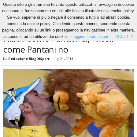
Questo sito o gli strumenti terzi da questo utilizzati si avvalgono di cookie
necessari al funzionamento ed utili alle finalita illustrate nella cookie policy.
Se vuoi saperne di piu o negare il consenso a tutti o ad alcuni cookie,
Home
Ciclismo
Nibali come Pantani si, Nibali come Pantani no
consulta la cookie policy. Chiudendo questo banner, scorrendo questa
CICLISMO
NEWS
pagina, cliccando su un link o proseguendo la navigazione in altra maniera,
Nibali come Pantani si, Nibali
acconsenti ad un utilizzo dei cookie.
maggiori informazioni
ACCETTA
come Pantani no
Da
Redazione BlogDiSport
-
Lug 21, 2014