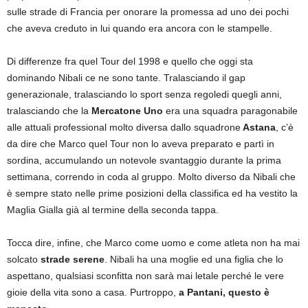
sulle strade di Francia per onorare la promessa ad uno dei pochi
che aveva creduto in lui quando era ancora con le stampelle.
Di differenze fra quel Tour del 1998 e quello che oggi sta
dominando Nibali ce ne sono tante. Tralasciando il gap
generazionale, tralasciando lo sport senza regoledi quegli anni,
tralasciando che la
Mercatone Uno
era una squadra paragonabile
alle attuali professional molto diversa dallo squadrone
Astana
, c’è
da dire che Marco quel Tour non lo aveva preparato e partì in
sordina, accumulando un notevole svantaggio durante la prima
settimana, correndo in coda al gruppo. Molto diverso da Nibali che
è sempre stato nelle prime posizioni della classifica ed ha vestito la
Maglia Gialla già al termine della seconda tappa.
Tocca dire, infine, che Marco come uomo e come atleta non ha mai
solcato
strade serene
. Nibali ha una moglie ed una figlia che lo
aspettano, qualsiasi sconfitta non sarà mai letale perché le vere
gioie della vita sono a casa. Purtroppo,
a Pantani, questo è