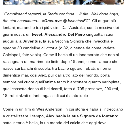
“
Complimenti ragazzi, la Storia continua… // Ale. Well done boys,
the story continues…
#OneLove
@JuventusFC
“. Gli auguri più
lontani, ma anche tra i più vicini. Dall’Australia, con la missiva dei
giorni nostri, un
tweet
,
Alessandro Del Piero
cinguetta i suoi
auguri alla
Juventus
, la sua Vecchia Signora che invecchia e
spegne 30 candeline di vittorie (o 32, dipende da come vedete
Calciopoli, fate vobis). Come il bacio di un innamorato che non si
rassegna a un matrimonio finito dopo 19 anni, come l’amore che
nasce sui banchi di scuola, tra baci e sguardi rubati, e non si
dimentica mai, così Alex, pur dall’altro lato del mondo, porta
sempre nel cuore quell’anima tanto bianconera quanto variopinta,
quel cassetto denso di bei ricordi, fatto di 705 presenze, 290 reti,
18 trofei alzati e tanti ragazzi di cui è stato idolo.
Come in un film di Wes Anderson, in cui storia e fiaba si intrecciano
a cristallizzare il tempo,
Alex bacia la sua Signora da lontano
:
sottolinearlo è bello, in un mondo del calcio che oggi deve