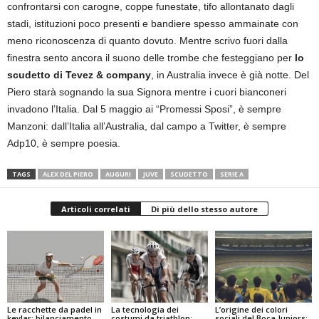
confrontarsi con carogne, coppe funestate, tifo allontanato dagli
stadi, istituzioni poco presenti e bandiere spesso ammainate con
meno riconoscenza di quanto dovuto. Mentre scrivo fuori dalla
finestra sento ancora il suono delle trombe che festeggiano per
lo
scudetto di Tevez & company
, in Australia invece è già notte. Del
Piero starà sognando la sua Signora mentre i cuori bianconeri
invadono l’Italia. Dal 5 maggio ai “Promessi Sposi”, è sempre
Manzoni: dall’Italia all’Australia, dal campo a Twitter, è sempre
Adp10, è sempre poesia.
TAGS
ALEX DEL PIERO
AUGURI
JUVE
SCUDETTO
SERIE A
Articoli correlati
Di più dello stesso autore
Le racchette da padel in
La tecnologia dei
L’origine dei colori
kevlar: bilanciamento,
costumi da triathlon:
sociali del Boca Juniors: