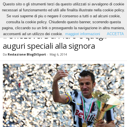
Questo sito o gli strumenti terzi da questo utilizzati si avvalgono di cookie
necessari al funzionamento ed utili alle finalita illustrate nella cookie policy.
Se vuoi saperne di piu o negare il consenso a tutti o ad alcuni cookie,
Home
News
#OneLove: Del Piero e quegli auguri speciali alla signora
consulta la cookie policy. Chiudendo questo banner, scorrendo questa
NEWS
pagina, cliccando su un link o proseguendo la navigazione in altra maniera,
#OneLove: Del Piero e quegli
acconsenti ad un utilizzo dei cookie.
maggiori informazioni
ACCETTA
auguri speciali alla signora
Da
Redazione BlogDiSport
-
Mag 6, 2014