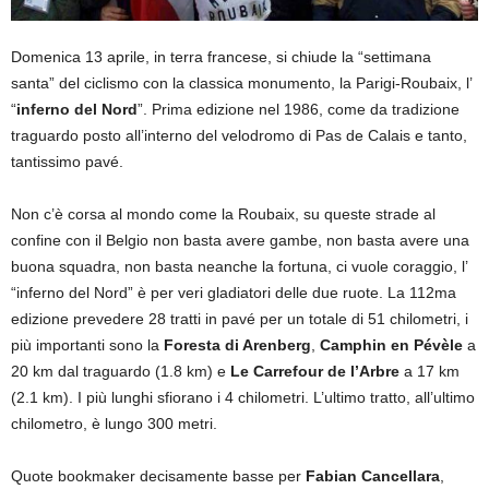
Domenica 13 aprile, in terra francese, si chiude la “settimana
santa” del ciclismo con la classica monumento, la Parigi-Roubaix, l’
“
inferno del Nord
”. Prima edizione nel 1986, come da tradizione
traguardo posto all’interno del velodromo di Pas de Calais e tanto,
tantissimo pavé.
Non c’è corsa al mondo come la Roubaix, su queste strade al
confine con il Belgio non basta avere gambe, non basta avere una
buona squadra, non basta neanche la fortuna, ci vuole coraggio, l’
“inferno del Nord” è per veri gladiatori delle due ruote. La 112ma
edizione prevedere 28 tratti in pavé per un totale di 51 chilometri, i
più importanti sono la
Foresta di Arenberg
,
Camphin en Pévèle
a
20 km dal traguardo (1.8 km) e
Le Carrefour de l’Arbre
a 17 km
(2.1 km). I più lunghi sfiorano i 4 chilometri. L’ultimo tratto, all’ultimo
chilometro, è lungo 300 metri.
Quote bookmaker decisamente basse per
Fabian Cancellara
,