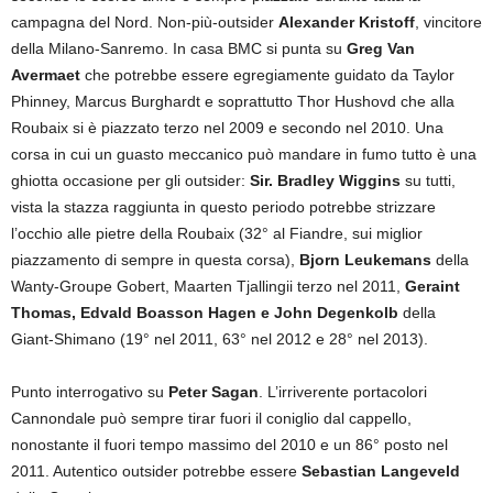
campagna del Nord. Non-più-outsider
Alexander Kristoff
, vincitore
della Milano-Sanremo. In casa BMC si punta su
Greg Van
Avermaet
che potrebbe essere egregiamente guidato da Taylor
Phinney, Marcus Burghardt e soprattutto Thor Hushovd che alla
Roubaix si è piazzato terzo nel 2009 e secondo nel 2010. Una
corsa in cui un guasto meccanico può mandare in fumo tutto è una
ghiotta occasione per gli outsider:
Sir. Bradley Wiggins
su tutti,
vista la stazza raggiunta in questo periodo potrebbe strizzare
l’occhio alle pietre della Roubaix (32° al Fiandre, sui miglior
piazzamento di sempre in questa corsa),
Bjorn Leukemans
della
Wanty-Groupe Gobert, Maarten Tjallingii terzo nel 2011,
Geraint
Thomas, Edvald Boasson Hagen e John Degenkolb
della
Giant-Shimano (19° nel 2011, 63° nel 2012 e 28° nel 2013).
Punto interrogativo su
Peter Sagan
. L’irriverente portacolori
Cannondale può sempre tirar fuori il coniglio dal cappello,
nonostante il fuori tempo massimo del 2010 e un 86° posto nel
2011. Autentico outsider potrebbe essere
Sebastian Langeveld