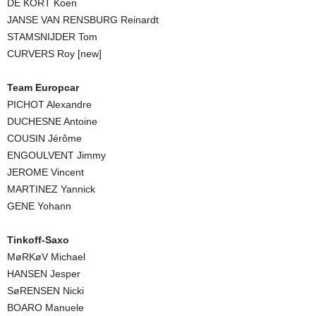
DE KORT Koen
JANSE VAN RENSBURG Reinardt
STAMSNIJDER Tom
CURVERS Roy [new]
Team Europcar
PICHOT Alexandre
DUCHESNE Antoine
COUSIN Jérôme
ENGOULVENT Jimmy
JEROME Vincent
MARTINEZ Yannick
GENE Yohann
Tinkoff-Saxo
MøRKøV Michael
HANSEN Jesper
SøRENSEN Nicki
BOARO Manuele