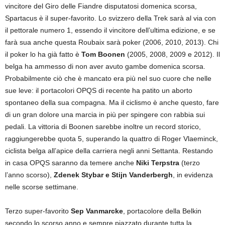
vincitore del Giro delle Fiandre disputatosi domenica scorsa,
Spartacus è il super-favorito. Lo svizzero della Trek sarà al via con
il pettorale numero 1, essendo il vincitore dell’ultima edizione, e se
farà sua anche questa Roubaix sarà poker (2006, 2010, 2013). Chi
il poker lo ha già fatto è
Tom Boonen
(2005, 2008, 2009 e 2012). Il
belga ha ammesso di non aver avuto gambe domenica scorsa.
Probabilmente ciò che è mancato era più nel suo cuore che nelle
sue leve: il portacolori OPQS di recente ha patito un aborto
spontaneo della sua compagna. Ma il ciclismo è anche questo, fare
di un gran dolore una marcia in più per spingere con rabbia sui
pedali. La vittoria di Boonen sarebbe inoltre un record storico,
raggiungerebbe quota 5, superando la quattro di Roger Vlaeminck,
ciclista belga all’apice della carriera negli anni Settanta. Restando
in casa OPQS saranno da temere anche
Niki Terpstra
(terzo
l’anno scorso),
Zdenek Stybar e Stijn Vanderbergh
, in evidenza
nelle scorse settimane.
Terzo super-favorito
Sep Vanmarcke
, portacolore della Belkin
secondo lo scorso anno e sempre piazzato durante tutta la