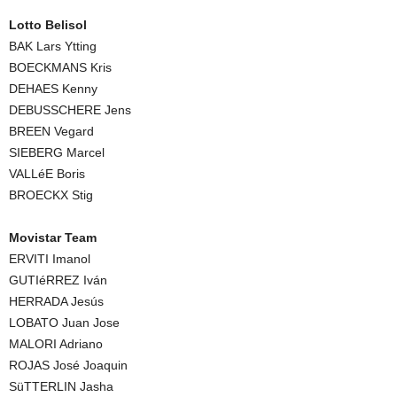
Lotto Belisol
BAK Lars Ytting
BOECKMANS Kris
DEHAES Kenny
DEBUSSCHERE Jens
BREEN Vegard
SIEBERG Marcel
VALLéE Boris
BROECKX Stig
Movistar Team
ERVITI Imanol
GUTIéRREZ Iván
HERRADA Jesús
LOBATO Juan Jose
MALORI Adriano
ROJAS José Joaquin
SüTTERLIN Jasha