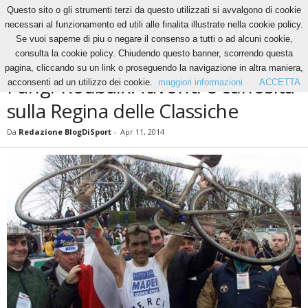
Questo sito o gli strumenti terzi da questo utilizzati si avvalgono di cookie
necessari al funzionamento ed utili alle finalita illustrate nella cookie policy.
Se vuoi saperne di piu o negare il consenso a tutti o ad alcuni cookie,
Home
Ciclismo
Parigi-Roubaix: favoriti e curiosità sulla Regina delle Classiche
consulta la cookie policy. Chiudendo questo banner, scorrendo questa
CICLISMO
NEWS
pagina, cliccando su un link o proseguendo la navigazione in altra maniera,
Parigi-Roubaix: favoriti e curiosità
acconsenti ad un utilizzo dei cookie.
maggiori informazioni
ACCETTA
sulla Regina delle Classiche
Da
Redazione BlogDiSport
-
Apr 11, 2014