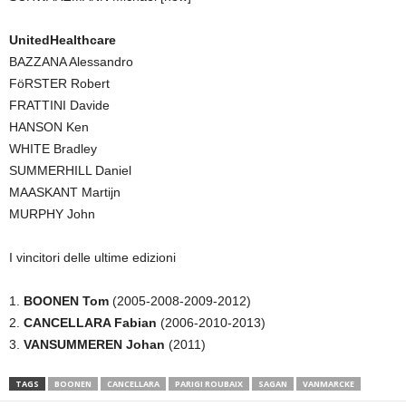
UnitedHealthcare
BAZZANA Alessandro
FöRSTER Robert
FRATTINI Davide
HANSON Ken
WHITE Bradley
SUMMERHILL Daniel
MAASKANT Martijn
MURPHY John
I vincitori delle ultime edizioni
1.
BOONEN Tom
(2005-2008-2009-2012)
2.
CANCELLARA Fabian
(2006-2010-2013)
3.
VANSUMMEREN Johan
(2011)
TAGS
BOONEN
CANCELLARA
PARIGI ROUBAIX
SAGAN
VANMARCKE