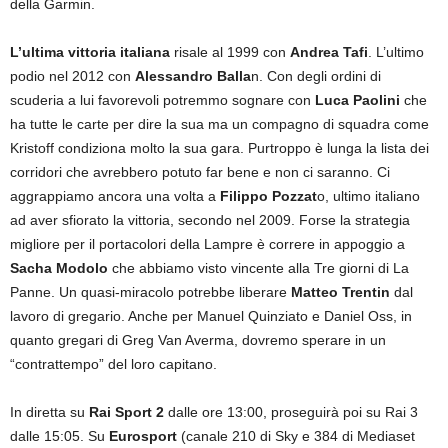
della Garmin.
L’ultima vittoria italiana
risale al 1999 con
Andrea Tafi
. L’ultimo
podio nel 2012 con
Alessandro Balla
n. Con degli ordini di
scuderia a lui favorevoli potremmo sognare con
Luca Paolini
che
ha tutte le carte per dire la sua ma un compagno di squadra come
Kristoff condiziona molto la sua gara. Purtroppo è lunga la lista dei
corridori che avrebbero potuto far bene e non ci saranno. Ci
aggrappiamo ancora una volta a
Filippo Pozzat
o, ultimo italiano
ad aver sfiorato la vittoria, secondo nel 2009. Forse la strategia
migliore per il portacolori della Lampre è correre in appoggio a
Sacha Modolo
che abbiamo visto vincente alla Tre giorni di La
Panne. Un quasi-miracolo potrebbe liberare
Matteo Trentin
dal
lavoro di gregario. Anche per Manuel Quinziato e Daniel Oss, in
quanto gregari di Greg Van Averma, dovremo sperare in un
“contrattempo” del loro capitano.
In diretta su
Rai Sport 2
dalle ore 13:00, proseguirà poi su Rai 3
dalle 15:05. Su
Eurosport
(canale 210 di Sky e 384 di Mediaset