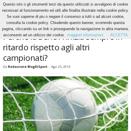
Questo sito o gli strumenti terzi da questo utilizzati si avvalgono di cookie
necessari al funzionamento ed utili alle finalita illustrate nella cookie policy.
Se vuoi saperne di piu o negare il consenso a tutti o ad alcuni cookie,
Home
News
Perchè la Serie A inizia sempre in ritardo rispetto agli altri campionati?
consulta la cookie policy. Chiudendo questo banner, scorrendo questa
NEWS
pagina, cliccando su un link o proseguendo la navigazione in altra maniera,
Perchè la Serie A inizia sempre in
acconsenti ad un utilizzo dei cookie.
maggiori informazioni
ACCETTA
ritardo rispetto agli altri
campionati?
Da
Redazione BlogDiSport
-
Ago 25, 2014