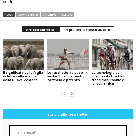
soldi…
TAGS
CAMPIONATO
RITARDO
SERIE A
Articoli correlati
Di più dello stesso autore
Il significato della foglia
Le racchette da padel in
La tecnologia dei
di felce sulla maglia
kevlar: bilanciamento,
costumi da triathlon:
della Nuova Zelanda
controllo e potenza
transizioni rapide e
idrodinamica
Iscriviti alla newsletter!