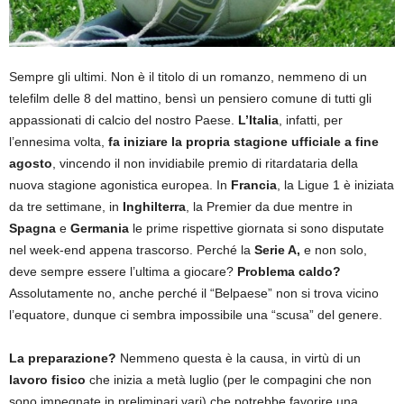
Sempre gli ultimi. Non è il titolo di un romanzo, nemmeno di un
telefilm delle 8 del mattino, bensì un pensiero comune di tutti gli
appassionati di calcio del nostro Paese.
L’Italia
, infatti, per
l’ennesima volta,
fa iniziare la propria stagione ufficiale a fine
agosto
, vincendo il non invidiabile premio di ritardataria della
nuova stagione agonistica europea. In
Francia
, la Ligue 1 è iniziata
da tre settimane, in
Inghilterra
, la Premier da due mentre in
Spagna
e
Germania
le prime rispettive giornata si sono disputate
nel week-end appena trascorso. Perché la
Serie A,
e non solo,
deve sempre essere l’ultima a giocare?
Problema caldo?
Assolutamente no, anche perché il “Belpaese” non si trova vicino
l’equatore, dunque ci sembra impossibile una “scusa” del genere.
La preparazione?
Nemmeno questa è la causa, in virtù di un
lavoro fisico
che inizia a metà luglio (per le compagini che non
sono impegnate in preliminari vari) che potrebbe favorire una