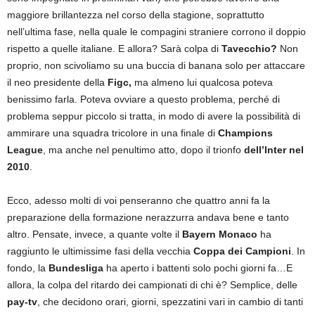
maggiore brillantezza nel corso della stagione, soprattutto
nell’ultima fase, nella quale le compagini straniere corrono il doppio
rispetto a quelle italiane. E allora? Sarà colpa di
Tavecchio?
Non
proprio, non scivoliamo su una buccia di banana solo per attaccare
il neo presidente della
Figc,
ma almeno lui qualcosa poteva
benissimo farla. Poteva ovviare a questo problema, perché di
problema seppur piccolo si tratta, in modo di avere la possibilità di
ammirare una squadra tricolore in una finale di
Champions
League
, ma anche nel penultimo atto, dopo il trionfo
dell’Inter nel
2010
.
Ecco, adesso molti di voi penseranno che quattro anni fa la
preparazione della formazione nerazzurra andava bene e tanto
altro. Pensate, invece, a quante volte il
Bayern Monaco
ha
raggiunto le ultimissime fasi della vecchia
Coppa dei Campioni
. In
fondo, la
Bundesliga
ha aperto i battenti solo pochi giorni fa…E
allora, la colpa del ritardo dei campionati di chi è? Semplice, delle
pay-tv
, che decidono orari, giorni, spezzatini vari in cambio di tanti