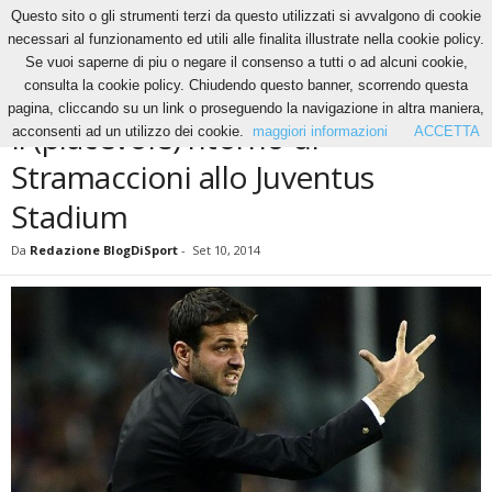
Questo sito o gli strumenti terzi da questo utilizzati si avvalgono di cookie
necessari al funzionamento ed utili alle finalita illustrate nella cookie policy.
Se vuoi saperne di piu o negare il consenso a tutti o ad alcuni cookie,
Home
News
Il (piacevole) ritorno di Stramaccioni allo Juventus Stadium
consulta la cookie policy. Chiudendo questo banner, scorrendo questa
NEWS
pagina, cliccando su un link o proseguendo la navigazione in altra maniera,
Il (piacevole) ritorno di
acconsenti ad un utilizzo dei cookie.
maggiori informazioni
ACCETTA
Stramaccioni allo Juventus
Stadium
Da
Redazione BlogDiSport
-
Set 10, 2014