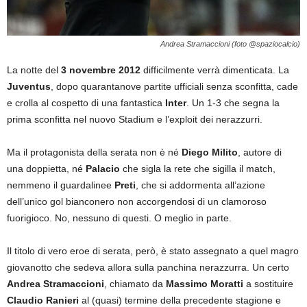
Andrea Stramaccioni (foto @spaziocalcio)
La notte del
3 novembre 2012
difficilmente verrà dimenticata. La
Juventus
, dopo quarantanove partite ufficiali senza sconfitta, cade
e crolla al cospetto di una fantastica
Inter
. Un 1-3 che segna la
prima sconfitta nel nuovo Stadium e l’exploit dei nerazzurri.
Ma il protagonista della serata non è né
Diego Milito
, autore di
una doppietta, né
Palacio
che sigla la rete che sigilla il match,
nemmeno il guardalinee
Preti
, che si addormenta all’azione
dell’unico gol bianconero non accorgendosi di un clamoroso
fuorigioco. No, nessuno di questi. O meglio in parte.
Il titolo di vero eroe di serata, però, è stato assegnato a quel magro
giovanotto che sedeva allora sulla panchina nerazzurra. Un certo
Andrea Stramaccioni
, chiamato da
Massimo Moratti
a sostituire
Claudio Ranieri
al (quasi) termine della precedente stagione e