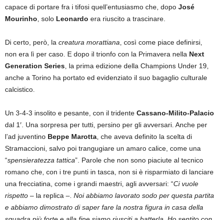
capace di portare fra i tifosi quell’entusiasmo che, dopo
José
Mourinho
, solo
Leonardo
era riuscito a trascinare.
Di certo, però, la
creatura morattiana
, così come piace definirsi,
non era lì per caso. E dopo il trionfo con la Primavera nella
Next
Generation Series
, la prima edizione della Champions Under 19,
anche a Torino ha portato ed evidenziato il suo bagaglio culturale
calcistico.
Un 3-4-3 insolito e pesante, con il tridente
Cassano-Milito-Palacio
dal 1′. Una sorpresa per tutti, persino per gli avversari. Anche per
l’ad juventino
Beppe Marotta
, che aveva definito la scelta di
Stramaccioni, salvo poi trangugiare un amaro calice, come una
“
spensieratezza tattica
”. Parole che non sono piaciute al tecnico
romano che, con i tre punti in tasca, non si è risparmiato di lanciare
una frecciatina, come i grandi maestri, agli avversari: “
Ci vuole
rispetto
– la replica –.
Noi abbiamo lavorato sodo per questa partita
e abbiamo dimostrato di saper fare la nostra figura in casa della
squadra più forte e alla fine siamo riusciti a batterla. Ho sentito con