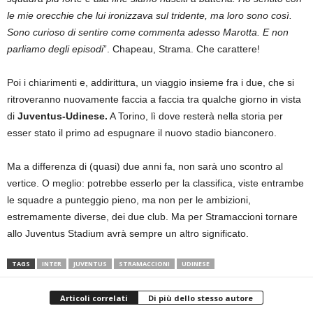
le mie orecchie che lui ironizzava sul tridente, ma loro sono così.
Sono curioso di sentire come commenta adesso Marotta. E non
parliamo degli episodi
”. Chapeau, Strama. Che carattere!
Poi i chiarimenti e, addirittura, un viaggio insieme fra i due, che si
ritroveranno nuovamente faccia a faccia tra qualche giorno in vista
di
Juventus-Udinese.
A Torino, lì dove resterà nella storia per
esser stato il primo ad espugnare il nuovo stadio bianconero.
Ma a differenza di (quasi) due anni fa, non sarà uno scontro al
vertice. O meglio: potrebbe esserlo per la classifica, viste entrambe
le squadre a punteggio pieno, ma non per le ambizioni,
estremamente diverse, dei due club. Ma per Stramaccioni tornare
allo Juventus Stadium avrà sempre un altro significato.
TAGS
INTER
JUVENTUS
STRAMACCIONI
UDINESE
Articoli correlati
Di più dello stesso autore