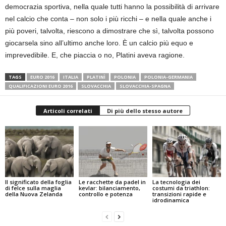
democrazia sportiva, nella quale tutti hanno la possibilità di arrivare
nel calcio che conta – non solo i più ricchi – e nella quale anche i
più poveri, talvolta, riescono a dimostrare che sì, talvolta possono
giocarsela sino all’ultimo anche loro. È un calcio più equo e
imprevedibile. E, che piaccia o no, Platini aveva ragione.
TAGS
EURO 2016
ITALIA
PLATINÌ
POLONIA
POLONIA-GERMANIA
QUALIFICAZIONI EURO 2016
SLOVACCHIA
SLOVACCHIA-SPAGNA
Articoli correlati
Di più dello stesso autore
Il significato della foglia
Le racchette da padel in
La tecnologia dei
di felce sulla maglia
kevlar: bilanciamento,
costumi da triathlon:
della Nuova Zelanda
controllo e potenza
transizioni rapide e
idrodinamica