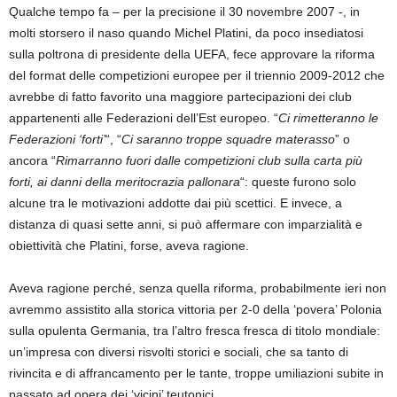
Qualche tempo fa – per la precisione il 30 novembre 2007 -, in
molti storsero il naso quando Michel Platini, da poco insediatosi
sulla poltrona di presidente della UEFA, fece approvare la riforma
del format delle competizioni europee per il triennio 2009-2012 che
avrebbe di fatto favorito una maggiore partecipazioni dei club
appartenenti alle Federazioni dell’Est europeo. “
Ci rimetteranno le
Federazioni ‘forti’
“, “
Ci saranno troppe squadre materasso
” o
ancora “
Rimarranno fuori dalle competizioni club sulla carta più
forti, ai danni della meritocrazia pallonara
“: queste furono solo
alcune tra le motivazioni addotte dai più scettici. E invece, a
distanza di quasi sette anni, si può affermare con imparzialità e
obiettività che Platini, forse, aveva ragione.
Aveva ragione perché, senza quella riforma, probabilmente ieri non
avremmo assistito alla storica vittoria per 2-0 della ‘povera’ Polonia
sulla opulenta Germania, tra l’altro fresca fresca di titolo mondiale:
un’impresa con diversi risvolti storici e sociali, che sa tanto di
rivincita e di affrancamento per le tante, troppe umiliazioni subite in
passato ad opera dei ‘vicini’ teutonici.