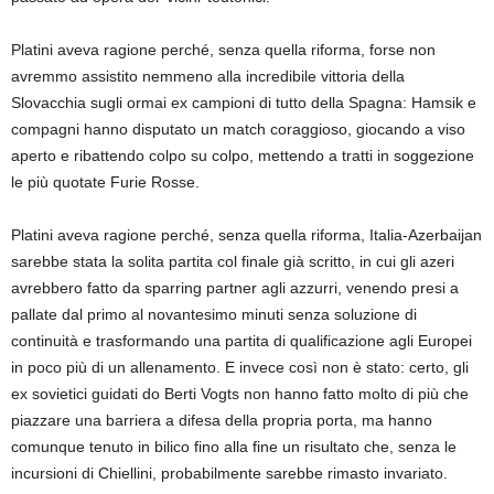
Platini aveva ragione perché, senza quella riforma, forse non
avremmo assistito nemmeno alla incredibile vittoria della
Slovacchia sugli ormai ex campioni di tutto della Spagna: Hamsik e
compagni hanno disputato un match coraggioso, giocando a viso
aperto e ribattendo colpo su colpo, mettendo a tratti in soggezione
le più quotate Furie Rosse.
Platini aveva ragione perché, senza quella riforma, Italia-Azerbaijan
sarebbe stata la solita partita col finale già scritto, in cui gli azeri
avrebbero fatto da sparring partner agli azzurri, venendo presi a
pallate dal primo al novantesimo minuti senza soluzione di
continuità e trasformando una partita di qualificazione agli Europei
in poco più di un allenamento. E invece così non è stato: certo, gli
ex sovietici guidati do Berti Vogts non hanno fatto molto di più che
piazzare una barriera a difesa della propria porta, ma hanno
comunque tenuto in bilico fino alla fine un risultato che, senza le
incursioni di Chiellini, probabilmente sarebbe rimasto invariato.