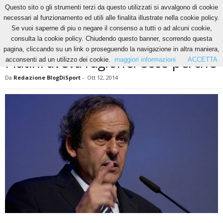
Questo sito o gli strumenti terzi da questo utilizzati si avvalgono di cookie
necessari al funzionamento ed utili alle finalita illustrate nella cookie policy.
Se vuoi saperne di piu o negare il consenso a tutti o ad alcuni cookie,
Home
News
Platini aveva ragione: ecco perché
consulta la cookie policy. Chiudendo questo banner, scorrendo questa
NEWS
pagina, cliccando su un link o proseguendo la navigazione in altra maniera,
Platini aveva ragione: ecco perché
acconsenti ad un utilizzo dei cookie.
maggiori informazioni
ACCETTA
Da
Redazione BlogDiSport
-
Ott 12, 2014