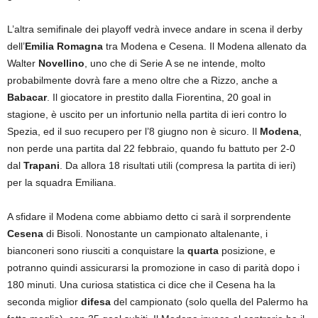
L’altra semifinale dei playoff vedrà invece andare in scena il derby
dell’
Emilia Romagna
tra Modena e Cesena. Il Modena allenato da
Walter
Novellino
, uno che di Serie A se ne intende, molto
probabilmente dovrà fare a meno oltre che a Rizzo, anche a
Babacar
. Il giocatore in prestito dalla Fiorentina, 20 goal in
stagione, è uscito per un infortunio nella partita di ieri contro lo
Spezia, ed il suo recupero per l’8 giugno non è sicuro. Il
Modena
,
non perde una partita dal 22 febbraio, quando fu battuto per 2-0
dal
Trapani
. Da allora 18 risultati utili (compresa la partita di ieri)
per la squadra Emiliana.
A sfidare il Modena come abbiamo detto ci sarà il sorprendente
Cesena
di Bisoli. Nonostante un campionato altalenante, i
bianconeri sono riusciti a conquistare la
quarta
posizione, e
potranno quindi assicurarsi la promozione in caso di parità dopo i
180 minuti. Una curiosa statistica ci dice che il Cesena ha la
seconda miglior
difesa
del campionato (solo quella del Palermo ha