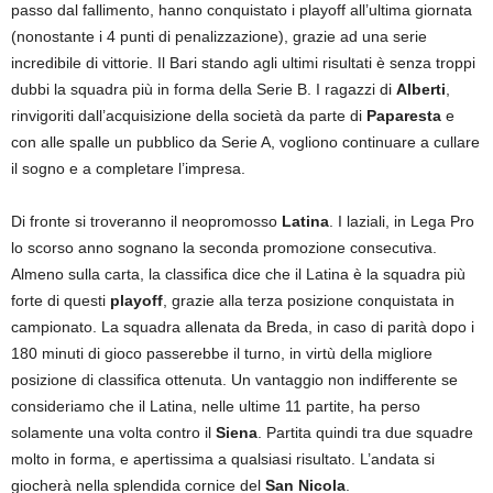
passo dal fallimento, hanno conquistato i playoff all’ultima giornata
(nonostante i 4 punti di penalizzazione), grazie ad una serie
incredibile di vittorie. Il Bari stando agli ultimi risultati è senza troppi
dubbi la squadra più in forma della Serie B. I ragazzi di
Alberti
,
rinvigoriti dall’acquisizione della società da parte di
Paparesta
e
con alle spalle un pubblico da Serie A, vogliono continuare a cullare
il sogno e a completare l’impresa.
Di fronte si troveranno il neopromosso
Latina
. I laziali, in Lega Pro
lo scorso anno sognano la seconda promozione consecutiva.
Almeno sulla carta, la classifica dice che il Latina è la squadra più
forte di questi
playoff
, grazie alla terza posizione conquistata in
campionato. La squadra allenata da Breda, in caso di parità dopo i
180 minuti di gioco passerebbe il turno, in virtù della migliore
posizione di classifica ottenuta. Un vantaggio non indifferente se
consideriamo che il Latina, nelle ultime 11 partite, ha perso
solamente una volta contro il
Siena
. Partita quindi tra due squadre
molto in forma, e apertissima a qualsiasi risultato. L’andata si
giocherà nella splendida cornice del
San Nicola
.