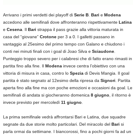
Arrivano i primi verdetti dei playoff di
Serie B
.
Bari
e
Modena
accedono alle semifinali dove affronteranno rispettivamente
Latina
e
Cesena
. Il
Bari
strappa il pass grazie alla vittoria maturata in
casa del “giovane”
Crotone
per 3 a 0. I galletti passano in
vantaggio al 25esimo del primo tempo con Galano e chiudono i
conti nei minuti finali con i goal di Joao Silva e
Sciaudone
.
Punteggio troppo severo per i calabresi che di fatto erano rimasti in
partita fino alla fine. Il
Modena
invece centra l’obiettivo con una
vittoria di misura in casa, contro lo
Spezia
di Devis Mangia. Il goal
partita è stato segnato al 12esimo della ripresa da
Signori
. Partita
aperta fino alla fine ma con poche emozioni e occasioni da goal. Le
semifinali di andata si giocheranno domenica
8 giugno
, il ritorno è
invece previsto per mercoledì
11 giugno
.
La prima semifinale vedrà affrontarsi Bari e Latina, due squadre
segnate da due storie molto particolari. Del miracolo del
Bari
si
parla ormai da settimane. I biancorossi, fino a pochi giorni fa ad un