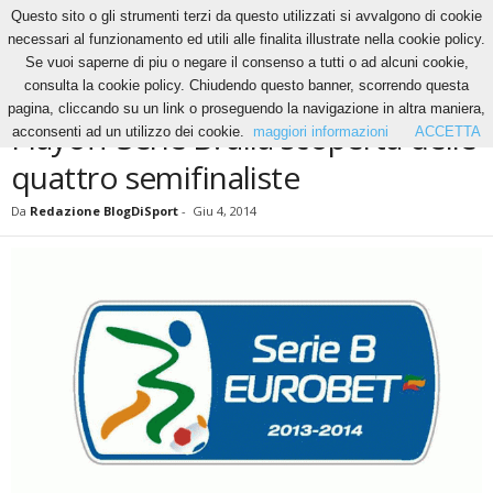
Questo sito o gli strumenti terzi da questo utilizzati si avvalgono di cookie
necessari al funzionamento ed utili alle finalita illustrate nella cookie policy.
Se vuoi saperne di piu o negare il consenso a tutti o ad alcuni cookie,
Home
News
Playoff Serie B: alla scoperta delle quattro semifinaliste
consulta la cookie policy. Chiudendo questo banner, scorrendo questa
NEWS
pagina, cliccando su un link o proseguendo la navigazione in altra maniera,
Playoff Serie B: alla scoperta delle
acconsenti ad un utilizzo dei cookie.
maggiori informazioni
ACCETTA
quattro semifinaliste
Da
Redazione BlogDiSport
-
Giu 4, 2014