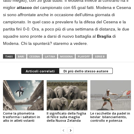
fatto meglio), con 35 goal subiti. Il Modena invece al contrario ha il
miglior
attacco
del campionato con 65 goal fatti. Modena e Cesena
si sono affrontate anche in occasione dell’ultima giornata di
campionato. In quel caso a prevalere fu la difesa del Cesena e la
partita finì 0-0. Ora, a poco più di una settimana di distanza, le due
squadre sono pronte a darsi di nuovo battaglia al
Braglia
di
Modena. Chi la spunterà? staremo a vedere.
TAGS
BARI
CESENA
LATINA
MODENA
PLAYOFF
SERIE B
Articoli correlati
Di più dello stesso autore
Come la pliometria
Il significato della foglia
Le racchette da padel in
trasforma i saltatori in
di felce sulla maglia
kevlar: bilanciamento,
alto in atleti volanti
della Nuova Zelanda
controllo e potenza