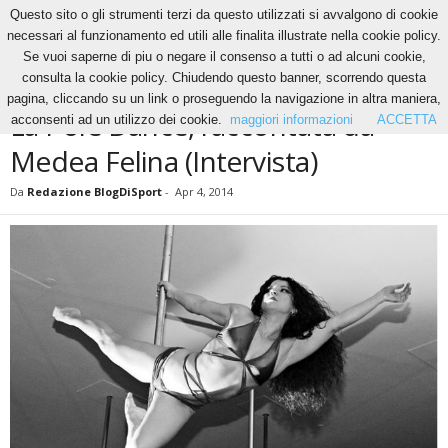
Questo sito o gli strumenti terzi da questo utilizzati si avvalgono di cookie
necessari al funzionamento ed utili alle finalita illustrate nella cookie policy.
Se vuoi saperne di piu o negare il consenso a tutti o ad alcuni cookie,
Home
Altri Sport
La Pole Dance, raccontata da Medea Felina (Intervista)
consulta la cookie policy. Chiudendo questo banner, scorrendo questa
ALTRI SPORT
NEWS
pagina, cliccando su un link o proseguendo la navigazione in altra maniera,
La Pole Dance, raccontata da
acconsenti ad un utilizzo dei cookie.
maggiori informazioni
ACCETTA
Medea Felina (Intervista)
Da
Redazione BlogDiSport
-
Apr 4, 2014