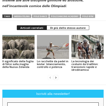
insieme alle altre discipline ginniche ed artistiche,
nell’incantevole cornice delle Olimpiadi
.
TAGS
MEDEA FELINA
POLE DANCE
POLE DANCING ACADEMY
POLE GYM
Articoli correlati
Di più dello stesso autore
Il significato della foglia
Le racchette da padel in
La tecnologia dei
di felce sulla maglia
kevlar: bilanciamento,
costumi da triathlon:
della Nuova Zelanda
controllo e potenza
transizioni rapide e
idrodinamica
Iscriviti alla newsletter!