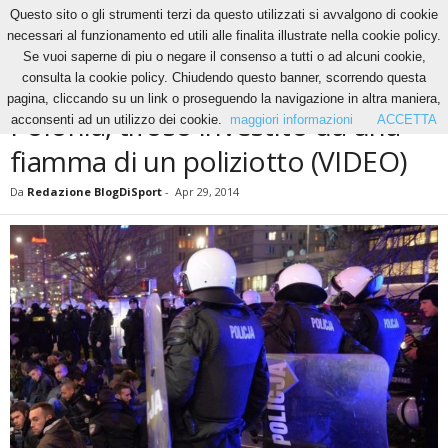
Questo sito o gli strumenti terzi da questo utilizzati si avvalgono di cookie
necessari al funzionamento ed utili alle finalita illustrate nella cookie policy.
Se vuoi saperne di piu o negare il consenso a tutti o ad alcuni cookie,
Home
News
Polonia, tifoso investito da una fiamma di un poliziotto (VIDEO)
consulta la cookie policy. Chiudendo questo banner, scorrendo questa
NEWS
pagina, cliccando su un link o proseguendo la navigazione in altra maniera,
Polonia, tifoso investito da una
acconsenti ad un utilizzo dei cookie.
maggiori informazioni
ACCETTA
fiamma di un poliziotto (VIDEO)
Da
Redazione BlogDiSport
-
Apr 29, 2014