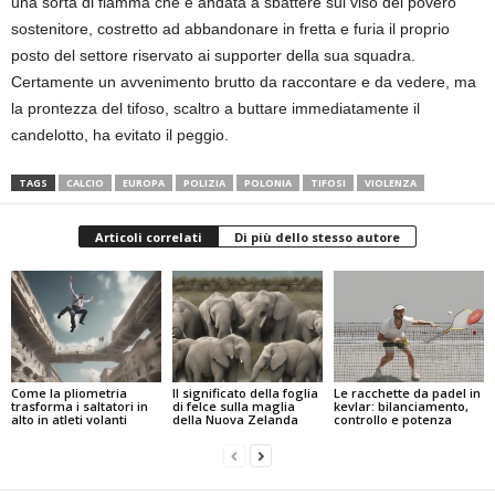
una sorta di fiamma che è andata a sbattere sul viso del povero
sostenitore, costretto ad abbandonare in fretta e furia il proprio
posto del settore riservato ai supporter della sua squadra.
Certamente un avvenimento brutto da raccontare e da vedere, ma
la prontezza del tifoso, scaltro a buttare immediatamente il
candelotto, ha evitato il peggio.
TAGS
CALCIO
EUROPA
POLIZIA
POLONIA
TIFOSI
VIOLENZA
Articoli correlati
Di più dello stesso autore
Come la pliometria
Il significato della foglia
Le racchette da padel in
trasforma i saltatori in
di felce sulla maglia
kevlar: bilanciamento,
alto in atleti volanti
della Nuova Zelanda
controllo e potenza