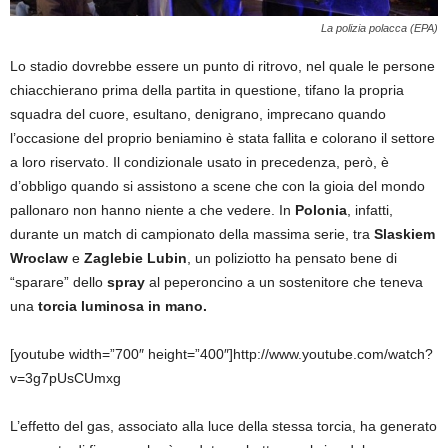
La polizia polacca (EPA)
Lo stadio dovrebbe essere un punto di ritrovo, nel quale le persone
chiacchierano prima della partita in questione, tifano la propria
squadra del cuore, esultano, denigrano, imprecano quando
l’occasione del proprio beniamino è stata fallita e colorano il settore
a loro riservato. Il condizionale usato in precedenza, però, è
d’obbligo quando si assistono a scene che con la gioia del mondo
pallonaro non hanno niente a che vedere. In
Polonia
, infatti,
durante un match di campionato della massima serie, tra
Slaskiem
Wroclaw
e
Zaglebie Lubin
, un poliziotto ha pensato bene di
“sparare” dello
spray
al peperoncino a un sostenitore che teneva
una
torcia luminosa in mano.
[youtube width=”700″ height=”400″]http://www.youtube.com/watch?
v=3g7pUsCUmxg
L’effetto del gas, associato alla luce della stessa torcia, ha generato