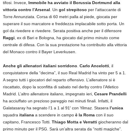
tifosi. Invece,
Immobile ha avviato il Borussia Dortmund alla
vittoria contro l’Arsenal
. Un
gol strepitoso
per l’attaccante di
Torre Annunziata. Corsa di 60 metri palla al piede, giocata per
superare il suo marcatore e freddezza implacabile sotto porta. Un
gol da rivedere e rivedere. Serata positiva anche per il difensore
Raggi
, ex di Bari e Bologna, ha giocato dal primo minuto come
centrale di difesa. Con la sua prestazione ha contribuito alla vittoria
del Monaco contro il Bayer Leverkusen.
Anche gli allenatori italiani sorridono
.
Carlo Ancelotti
, il
conquistatore della “decima”, il suo Real Madrid ha vinto per 5 a 1.
A segno tutti i giocatori del reparto offensivo. L’allenatore si è
riscattato, dopo la sconfitta di sabato nel derby contro l’Atletico
Madrid. L’altro allenatore italiano, impegnato ieri,
Cesare Prandelli
ha acciuffato un prezioso pareggio nei minuti finali. Infatti, il
Galatasaray ha segnato l’1 a 1 al 91′ con Yilmaz. Stasera
l’unica
squadra
italiana
a scendere in campo
è la Roma
con il suo
capitano, Francesco Totti.
Thiago Motta e Verratti
giocheranno dal
primo minuto per il PSG. Sarà un’altra serata da “notti magiche”.