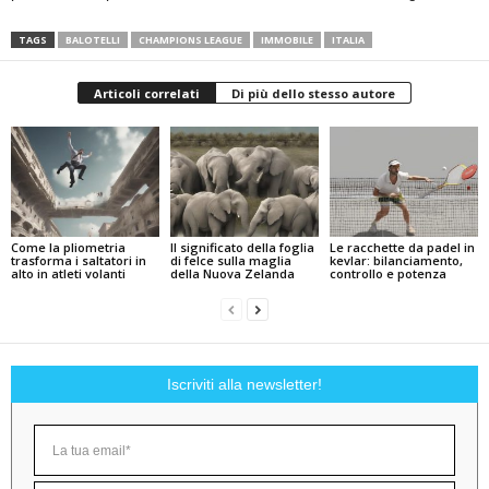
TAGS
BALOTELLI
CHAMPIONS LEAGUE
IMMOBILE
ITALIA
Articoli correlati
Di più dello stesso autore
Come la pliometria
Il significato della foglia
Le racchette da padel in
trasforma i saltatori in
di felce sulla maglia
kevlar: bilanciamento,
alto in atleti volanti
della Nuova Zelanda
controllo e potenza
Iscriviti alla newsletter!