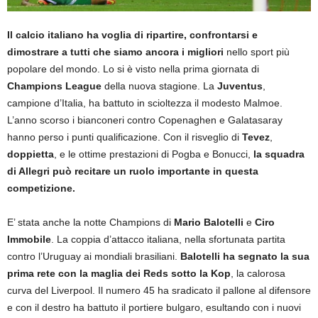
Il calcio italiano ha voglia di ripartire, confrontarsi e
dimostrare a tutti che siamo ancora i migliori
nello sport più
popolare del mondo. Lo si è visto nella prima giornata di
Champions League
della nuova stagione. La
Juventus
,
campione d’Italia, ha battuto in scioltezza il modesto Malmoe.
L’anno scorso i bianconeri contro Copenaghen e Galatasaray
hanno perso i punti qualificazione. Con il risveglio di
Tevez
,
doppietta
, e le ottime prestazioni di Pogba e Bonucci,
la squadra
di Allegri può recitare un ruolo importante in questa
competizione.
E’ stata anche la notte Champions di
Mario Balotelli
e
Ciro
Immobile
. La coppia d’attacco italiana, nella sfortunata partita
contro l’Uruguay ai mondiali brasiliani.
Balotelli ha segnato la sua
prima rete con la maglia dei Reds sotto la Kop
, la calorosa
curva del Liverpool. Il numero 45 ha sradicato il pallone al difensore
e con il destro ha battuto il portiere bulgaro, esultando con i nuovi