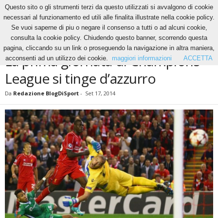
Questo sito o gli strumenti terzi da questo utilizzati si avvalgono di cookie
necessari al funzionamento ed utili alle finalita illustrate nella cookie policy.
Se vuoi saperne di piu o negare il consenso a tutti o ad alcuni cookie,
Home
News
La prima giornata di Champions League si tinge d’azzurro
consulta la cookie policy. Chiudendo questo banner, scorrendo questa
NEWS
pagina, cliccando su un link o proseguendo la navigazione in altra maniera,
La prima giornata di Champions
acconsenti ad un utilizzo dei cookie.
maggiori informazioni
ACCETTA
League si tinge d’azzurro
Da
Redazione BlogDiSport
-
Set 17, 2014