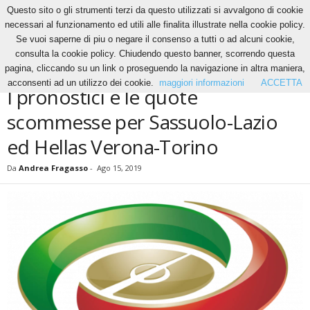
Questo sito o gli strumenti terzi da questo utilizzati si avvalgono di cookie
necessari al funzionamento ed utili alle finalita illustrate nella cookie policy.
Se vuoi saperne di piu o negare il consenso a tutti o ad alcuni cookie,
Home
Calcio
I pronostici e le quote scommesse per Sassuolo-Lazio ed Hellas Verona-
consulta la cookie policy. Chiudendo questo banner, scorrendo questa
Torino
pagina, cliccando su un link o proseguendo la navigazione in altra maniera,
CALCIO
acconsenti ad un utilizzo dei cookie.
maggiori informazioni
ACCETTA
I pronostici e le quote
scommesse per Sassuolo-Lazio
ed Hellas Verona-Torino
Da
Andrea Fragasso
-
Ago 15, 2019