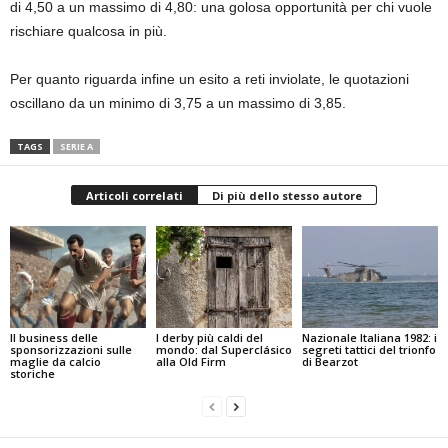
di 4,50 a un massimo di 4,80: una golosa opportunità per chi vuole
rischiare qualcosa in più.
Per quanto riguarda infine un esito a reti inviolate, le quotazioni
oscillano da un minimo di 3,75 a un massimo di 3,85.
TAGS
SERIE A
Articoli correlati
Di più dello stesso autore
Il business delle
I derby più caldi del
Nazionale Italiana 1982: i
sponsorizzazioni sulle
mondo: dal Superclásico
segreti tattici del trionfo
maglie da calcio
alla Old Firm
di Bearzot
storiche