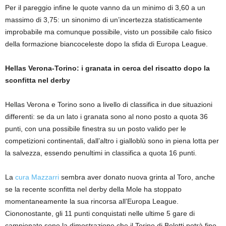
Per il pareggio infine le quote vanno da un minimo di 3,60 a un
massimo di 3,75: un sinonimo di un’incertezza statisticamente
improbabile ma comunque possibile, visto un possibile calo fisico
della formazione biancoceleste dopo la sfida di Europa League.
Hellas Verona-Torino: i granata in cerca del riscatto dopo la
sconfitta nel derby
Hellas Verona e Torino sono a livello di classifica in due situazioni
differenti: se da un lato i granata sono al nono posto a quota 36
punti, con una possibile finestra su un posto valido per le
competizioni continentali, dall’altro i gialloblù sono in piena lotta per
la salvezza, essendo penultimi in classifica a quota 16 punti.
La
cura Mazzarri
sembra aver donato nuova grinta al Toro, anche
se la recente sconfitta nel derby della Mole ha stoppato
momentaneamente la sua rincorsa all’Europa League.
Ciononostante, gli 11 punti conquistati nelle ultime 5 gare di
campionato sono la dimostrazione che il Torino di Belotti potrà fino