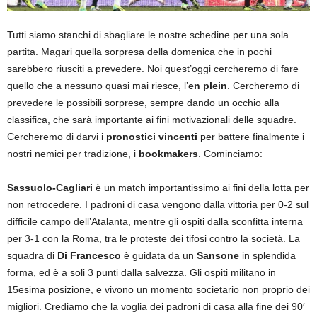
Tutti siamo stanchi di sbagliare le nostre schedine per una sola
partita. Magari quella sorpresa della domenica che in pochi
sarebbero riusciti a prevedere. Noi quest’oggi cercheremo di fare
quello che a nessuno quasi mai riesce, l’
en plein
. Cercheremo di
prevedere le possibili sorprese, sempre dando un occhio alla
classifica, che sarà importante ai fini motivazionali delle squadre.
Cercheremo di darvi i
pronostici vincenti
per battere finalmente i
nostri nemici per tradizione, i
bookmakers
. Cominciamo:
Sassuolo-Cagliari
è un match importantissimo ai fini della lotta per
non retrocedere. I padroni di casa vengono dalla vittoria per 0-2 sul
difficile campo dell’Atalanta, mentre gli ospiti dalla sconfitta interna
per 3-1 con la Roma, tra le proteste dei tifosi contro la società. La
squadra di
Di Francesco
è guidata da un
Sansone
in splendida
forma, ed è a soli 3 punti dalla salvezza. Gli ospiti militano in
15esima posizione, e vivono un momento societario non proprio dei
migliori. Crediamo che la voglia dei padroni di casa alla fine dei 90′