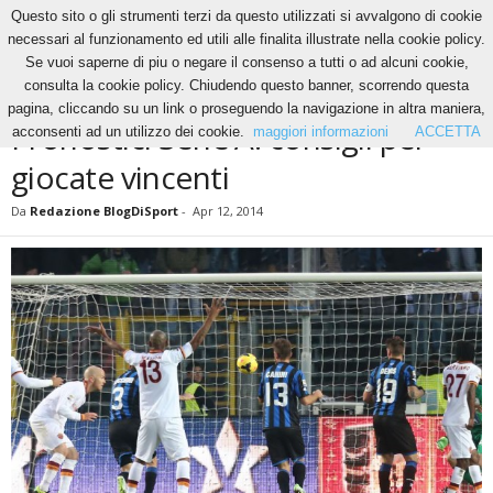
Questo sito o gli strumenti terzi da questo utilizzati si avvalgono di cookie
necessari al funzionamento ed utili alle finalita illustrate nella cookie policy.
Se vuoi saperne di piu o negare il consenso a tutti o ad alcuni cookie,
Home
News
Pronostici Serie A: consigli per giocate vincenti
consulta la cookie policy. Chiudendo questo banner, scorrendo questa
NEWS
pagina, cliccando su un link o proseguendo la navigazione in altra maniera,
Pronostici Serie A: consigli per
acconsenti ad un utilizzo dei cookie.
maggiori informazioni
ACCETTA
giocate vincenti
Da
Redazione BlogDiSport
-
Apr 12, 2014