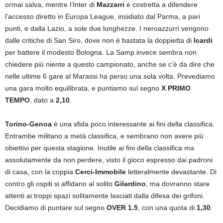
ormai salva, mentre l’Inter di
Mazzarri
è costretta a difendere
l’accesso diretto in Europa League, insidiato dal Parma, a pari
punti, e dalla Lazio, a sole due lunghezze. I neroazzurri vengono
dalle critiche di San Siro, dove non è bastata la doppietta di
Icardi
per battere il modesto Bologna. La Samp invece sembra non
chiedere più niente a questo campionato, anche se c’è da dire che
nelle ultime 6 gare al Marassi ha perso una sola volta. Prevediamo
una gara molto equilibrata, e puntiamo sul segno
X PRIMO
TEMPO
, dato a
2,10
.
Torino-Genoa
è una sfida poco interessante ai fini della classifica.
Entrambe militano a metà classifica, e sembrano non avere più
obiettivi per questa stagione. Inutile ai fini della classifica ma
assolutamente da non perdere, visto il gioco espresso dai padroni
di casa, con la coppia
Cerci-Immobile
letteralmente devastante. Di
contro gli ospiti si affidano al solito
Gilardino
, ma dovranno stare
attenti ai troppi spazi solitamente lasciati dalla difesa dei grifoni.
Decidiamo di puntare sul segno
OVER 1.5
, con una quota di
1,30
.