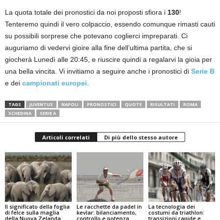
La quota totale dei pronostici da noi proposti sfiora i
130
!
Tenteremo quindi il vero colpaccio, essendo comunque rimasti cauti
su possibili sorprese che potevano coglierci impreparati. Ci
auguriamo di vedervi gioire alla fine dell’ultima partita, che si
giocherà Lunedì alle 20:45, e riuscire quindi a regalarvi la gioia per
una bella vincita. Vi invitiamo a seguire anche i pronostici di
Serie B
e dei
campionati europei
.
TAGS
JUVENTUS
NAPOLI
PRONOSTICI
QUOTE
RISULTATI
ROMA
SCHEDINA
SERIE A
Articoli correlati
Di più dello stesso autore
Il significato della foglia
Le racchette da padel in
La tecnologia dei
di felce sulla maglia
kevlar: bilanciamento,
costumi da triathlon:
della Nuova Zelanda
controllo e potenza
transizioni rapide e