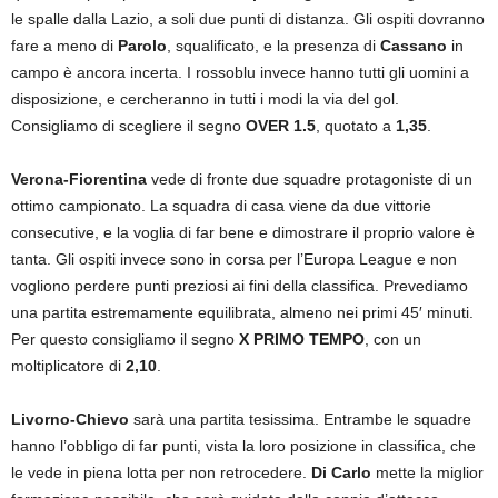
le spalle dalla Lazio, a soli due punti di distanza. Gli ospiti dovranno
fare a meno di
Parolo
, squalificato, e la presenza di
Cassano
in
campo è ancora incerta. I rossoblu invece hanno tutti gli uomini a
disposizione, e cercheranno in tutti i modi la via del gol.
Consigliamo di scegliere il segno
OVER 1.5
, quotato a
1,35
.
Verona-Fiorentina
vede di fronte due squadre protagoniste di un
ottimo campionato. La squadra di casa viene da due vittorie
consecutive, e la voglia di far bene e dimostrare il proprio valore è
tanta. Gli ospiti invece sono in corsa per l’Europa League e non
vogliono perdere punti preziosi ai fini della classifica. Prevediamo
una partita estremamente equilibrata, almeno nei primi 45′ minuti.
Per questo consigliamo il segno
X PRIMO TEMPO
, con un
moltiplicatore di
2,10
.
Livorno-Chievo
sarà una partita tesissima. Entrambe le squadre
hanno l’obbligo di far punti, vista la loro posizione in classifica, che
le vede in piena lotta per non retrocedere.
Di Carlo
mette la miglior