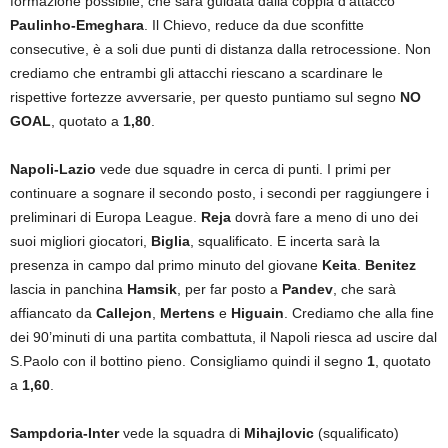
formazione possibile, che sarà guidata dalla coppia d’attacco
Paulinho-Emeghara
. Il Chievo, reduce da due sconfitte
consecutive, è a soli due punti di distanza dalla retrocessione. Non
crediamo che entrambi gli attacchi riescano a scardinare le
rispettive fortezze avversarie, per questo puntiamo sul segno
NO
GOAL
, quotato a
1,80
.
Napoli-Lazio
vede due squadre in cerca di punti. I primi per
continuare a sognare il secondo posto, i secondi per raggiungere i
preliminari di Europa League.
Reja
dovrà fare a meno di uno dei
suoi migliori giocatori,
Biglia
, squalificato. E incerta sarà la
presenza in campo dal primo minuto del giovane
Keita
.
Benitez
lascia in panchina
Hamsik
, per far posto a
Pandev
, che sarà
affiancato da
Callejon
,
Mertens
e
Higuain
. Crediamo che alla fine
dei 90’minuti di una partita combattuta, il Napoli riesca ad uscire dal
S.Paolo con il bottino pieno. Consigliamo quindi il segno
1
, quotato
a
1,60
.
Sampdoria-Inter
vede la squadra di
Mihajlovic
(squalificato)