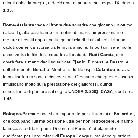
minuti abbia la meglio, e decidiamo di puntare sul segno
1X
, dato a
1,35
.
Roma-Atalanta
vede di fronte due squadre che giocano un ottimo
calcio. I giallorossi hanno un ruolino di marcia impressionante,
mentre gli ospiti dopo una lunga striscia di risultati positivi sono
caduti domenica scorsa tra le mura amiche. Importanti saranno le
assenze tra le file della squadra allenata da
Rudi Garcia
, che
dovrà fare a meno degli squalificati
Pjanic
,
Florenzi
e
Destro
, e
dell’infortunato
Benatia
. Mentre tra le file ospiti
Colantuono
avrà
la miglior formazione a disposizione. Crediamo che queste assenze
influiscano molto sulla prestazione dei giallorossi, quindi
consigliamo di puntare sul segno
UNDER 2.5 SQ. CASA
, quotato a
1,45
.
Bologna-Parma
è una sfida importante per gli uomini di
Ballardini
,
che occupano l’ultima posizione utile per non retrocedere, e hanno
la necessità di fare punti. Di contro il Parma è attulamente
qualificata per i preliminari di
Europa League
, ma deve guardarsi