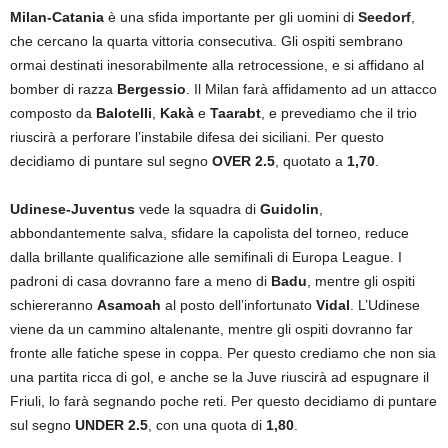
Milan-Catania
è una sfida importante per gli uomini di
Seedorf
,
che cercano la quarta vittoria consecutiva. Gli ospiti sembrano
ormai destinati inesorabilmente alla retrocessione, e si affidano al
bomber di razza
Bergessio
. Il Milan farà affidamento ad un attacco
composto da
Balotelli
,
Kakà
e
Taarabt
, e prevediamo che il trio
riuscirà a perforare l’instabile difesa dei siciliani. Per questo
decidiamo di puntare sul segno
OVER 2.5
, quotato a
1,70
.
Udinese-Juventus
vede la squadra di
Guidolin
,
abbondantemente salva, sfidare la capolista del torneo, reduce
dalla brillante qualificazione alle semifinali di Europa League. I
padroni di casa dovranno fare a meno di
Badu
, mentre gli ospiti
schiereranno
Asamoah
al posto dell’infortunato
Vidal
. L’Udinese
viene da un cammino altalenante, mentre gli ospiti dovranno far
fronte alle fatiche spese in coppa. Per questo crediamo che non sia
una partita ricca di gol, e anche se la Juve riuscirà ad espugnare il
Friuli, lo farà segnando poche reti. Per questo decidiamo di puntare
sul segno
UNDER 2.5
, con una quota di
1,80
.