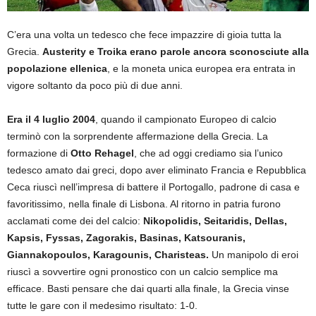
C’era una volta un tedesco che fece impazzire di gioia tutta la
Grecia.
Austerity e Troika erano parole ancora sconosciute alla
popolazione ellenica
, e la moneta unica europea era entrata in
vigore soltanto da poco più di due anni.
Era il 4 luglio 2004
, quando il campionato Europeo di calcio
terminò con la sorprendente affermazione della Grecia. La
formazione di
Otto Rehagel
, che ad oggi crediamo sia l’unico
tedesco amato dai greci, dopo aver eliminato Francia e Repubblica
Ceca riuscì nell’impresa di battere il Portogallo, padrone di casa e
favoritissimo, nella finale di Lisbona. Al ritorno in patria furono
acclamati come dei del calcio:
Nikopolidis, Seitaridis, Dellas,
Kapsis, Fyssas, Zagorakis, Basinas, Katsouranis,
Giannakopoulos, Karagounis, Charisteas.
Un manipolo di eroi
riuscì a sovvertire ogni pronostico con un calcio semplice ma
efficace. Basti pensare che dai quarti alla finale, la Grecia vinse
tutte le gare con il medesimo risultato: 1-0.