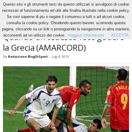
Questo sito o gli strumenti terzi da questo utilizzati si avvalgono di cookie
necessari al funzionamento ed utili alle finalita illustrate nella cookie policy.
Se vuoi saperne di piu o negare il consenso a tutti o ad alcuni cookie,
Home
News
Quando un tedesco fece godere la Grecia (AMARCORD)
consulta la cookie policy. Chiudendo questo banner, scorrendo questa
NEWS
pagina, cliccando su un link o proseguendo la navigazione in altra maniera,
Quando un tedesco fece godere
acconsenti ad un utilizzo dei cookie.
maggiori informazioni
ACCETTA
la Grecia (AMARCORD)
Da
Redazione BlogDiSport
-
Lug 4, 2015