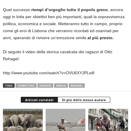
Quel successo
riempì d’orgoglio tutto il popolo greco
, ancora
oggi in lotta per obiettivi ben più importanti, quali la sopravvivenza
politica, economica e sociale. Metteranno tutto in campo, proprio
come gli eroi di Lisbona che verranno ricordati ed osannati per
anni, sperando di rivivere un’emozione simile
al più presto.
Di seguito il video della storica cavalcata dei ragazzi di Otto
Rehagel:
http://www.youtube.com/watch?v=OVU6XYJPLw8
TAGS
CHARISTEAS
EUROPEI
GRECIA
REHAGEL
Articoli correlati
Di più dello stesso autore