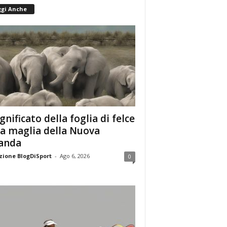
ggi Anche
ignificato della foglia di felce
la maglia della Nuova
anda
ione BlogDiSport
-
Ago 6, 2026
0