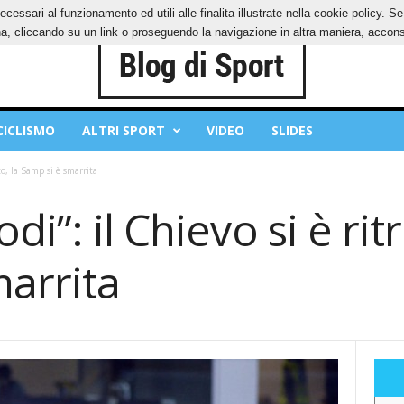
ecessari al funzionamento ed utili alle finalita illustrate nella cookie policy. 
IES
PRIVACY POLICY
, cliccando su un link o proseguendo la navigazione in altra maniera, acconse
CICLISMO
ALTRI SPORT
VIDEO
SLIDES
to, la Samp si è smarrita
i”: il Chievo si è rit
marrita