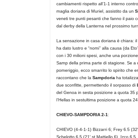
cambiamenti rispetto all’1-1 interno contro
maglia doriana di Muriel, assistito da un
S
veneti tre punti pesanti che fanno il paio 
dal derby della Lanterna nel prossimo turno
La sensazione in casa doriana è chiara: i
ha dato lustro e “nomi” alla causa (da E
con i 30 milioni spesi, anche una porzione
Samp della prima parte di stagione. Se a
pomeriggio, ecco smarrito lo spirito che er
raccontano che la
Sampdoria
ha totalizza
due sconfitte, permettendo il sorpasso di
del Genoa in sesta posizione a quota 35 p
l’Hellas in sestultima posizione a quota 24. 
CHIEVO-SAMPDORIA 2-1
:
CHIEVO (4-4-1-1) Bizzarri 6; Frey 6.5 (32′
Schelotto 6.5 (21′ st Mattiello 6), Izco 6.5