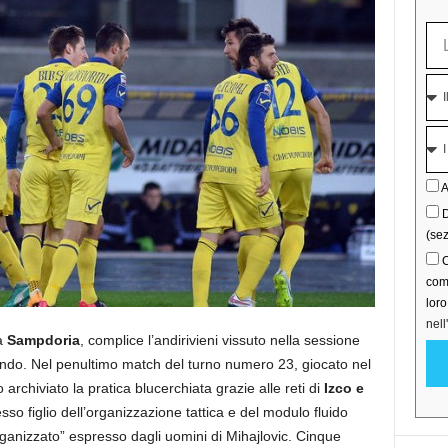
A
D
(sez
C
comu
lor
nell
la
Sampdoria
, complice l’andirivieni vissuto nella sessione
cando. Nel penultimo match del turno numero 23, giocato nel
archiviato la pratica blucerchiata grazie alle reti di
Izco e
so figlio dell’organizzazione tattica e del modulo fluido
ganizzato” espresso dagli uomini di Mihajlovic. Cinque