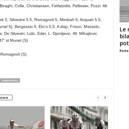
iraghi, Cofie, Christiansen, Fetfatzidis, Pellissier, Pozzi. All.
k 5, Silvestre 5.5, Romagnoli 5, Mesbah 6; Acquah 5.5,
iel 6); Bergessio 5, Eto’o 5,5. A disp. Frison, Massolo,
Le 
e Silvestri, Lulic, Eder, L. Djordjevic. All. Mihajlovic.
bil
47′ st Muriel (S)
pot
Redaz
 Romagnoli (S).
SAMPDORIA
utore