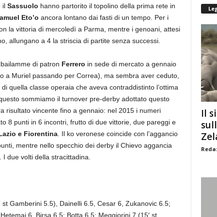
 il
Sassuolo
hanno partorito il topolino della prima rete in
Le
amuel Eto’o
ancora lontano dai fasti di un tempo. Per i
con la vittoria di mercoledì a Parma, mentre i genoani, attesi
, allungano a 4 la striscia di partite senza successi.
l bailamme di patron
Ferrero
in sede di mercato a gennaio
to’o a Muriel passando per Correa), ma sembra aver ceduto,
 di quella classe operaia che aveva contraddistinto l’ottima
 questo sommiamo il turnover pre-derby adottato questo
a risultato vincente fino a gennaio: nel 2015 i numeri
Il s
to 8 punti in 6 incontri, frutto di due vittorie, due pareggi e
sul
Lazio e Fiorentina
. Il ko veronese coincide con l’aggancio
Zel
unti, mentre nello specchio dei derby il Chievo aggancia
Redaz
I due volti della stracittadina.
 st Gamberini 5.5), Dainelli 6.5, Cesar 6, Zukanovic 6.5;
, Hetemaj 6, Birsa 6.5; Botta 6.5; Meggiorini 7 (15′ st