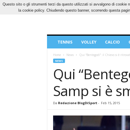
Questo sito o gli strumenti terzi da questo utilizzati si avvalgono di cookie n
VENERDÌ, 7 AGOSTO 2026
CONTATTI
COOK
la cookie policy. Chiudendo questo banner, scorrendo questa pagina
Blog
TENNIS
VOLLEY
CALCIO
di
Sport
Home
News
Qui “Bentegodi”: il Chievo si è ritrova
NEWS
Qui “Bentegod
Samp si è s
Da
Redazione BlogDiSport
-
Feb 15, 2015