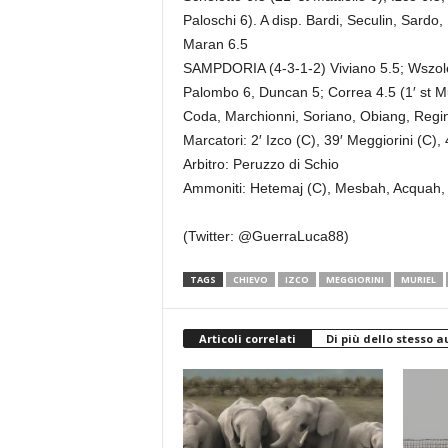
Paloschi 6). A disp. Bardi, Seculin, Sardo, B
Maran 6.5
SAMPDORIA (4-3-1-2) Viviano 5.5; Wszole
Palombo 6, Duncan 5; Correa 4.5 (1′ st Mur
Coda, Marchionni, Soriano, Obiang, Regini, D
Marcatori: 2′ Izco (C), 39′ Meggiorini (C), 
Arbitro: Peruzzo di Schio
Ammoniti: Hetemaj (C), Mesbah, Acquah,
(Twitter: @GuerraLuca88)
TAGS
CHIEVO
IZCO
MEGGIORINI
MURIEL
Articoli correlati
Di più dello stesso a