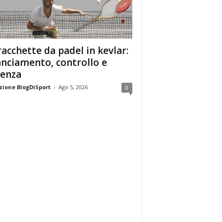
racchette da padel in kevlar:
anciamento, controllo e
enza
ione BlogDiSport
-
Ago 5, 2026
0