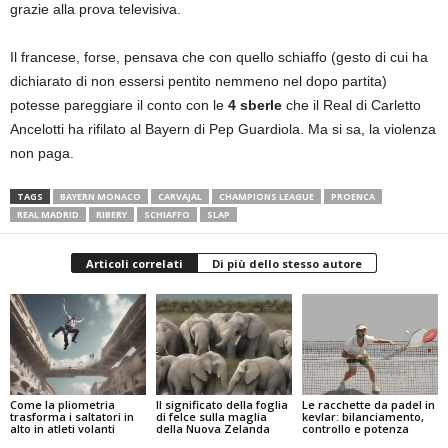
grazie alla prova televisiva.
Il francese, forse, pensava che con quello schiaffo (gesto di cui ha
dichiarato di non essersi pentito nemmeno nel dopo partita)
potesse pareggiare il conto con le
4 sberle
che il Real di Carletto
Ancelotti ha rifilato al Bayern di Pep Guardiola. Ma si sa, la violenza
non paga.
TAGS
BAYERN MONACO
CARVAJAL
CHAMPIONS LEAGUE
PROENCA
REAL MADRID
RIBERY
SCHIAFFO
SLAP
Articoli correlati
Di più dello stesso autore
Come la pliometria
Il significato della foglia
Le racchette da padel in
trasforma i saltatori in
di felce sulla maglia
kevlar: bilanciamento,
alto in atleti volanti
della Nuova Zelanda
controllo e potenza