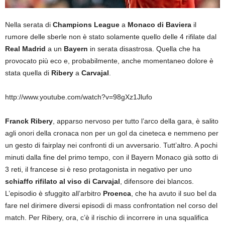
Nella serata di
Champions League
a
Monaco di Baviera
il
rumore delle sberle non è stato solamente quello delle 4 rifilate dal
Real Madrid
a un
Bayern
in serata disastrosa. Quella che ha
provocato più eco e, probabilmente, anche momentaneo dolore è
stata quella di
Ribery
a
Carvajal
.
http://www.youtube.com/watch?v=98gXz1Jlufo
Franck Ribery
, apparso nervoso per tutto l’arco della gara, è salito
agli onori della cronaca non per un gol da cineteca e nemmeno per
un gesto di fairplay nei confronti di un avversario. Tutt’altro. A pochi
minuti dalla fine del primo tempo, con il Bayern Monaco già sotto di
3 reti, il francese si è reso protagonista in negativo per uno
schiaffo rifilato al viso di Carvajal
, difensore dei blancos.
L’episodio è sfuggito all’arbitro
Proenca
, che ha avuto il suo bel da
fare nel dirimere diversi episodi di mass confrontation nel corso del
match. Per Ribery, ora, c’è il rischio di incorrere in una squalifica