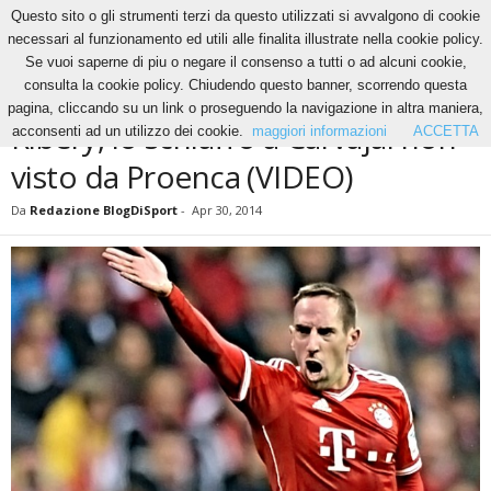
Questo sito o gli strumenti terzi da questo utilizzati si avvalgono di cookie
necessari al funzionamento ed utili alle finalita illustrate nella cookie policy.
Se vuoi saperne di piu o negare il consenso a tutti o ad alcuni cookie,
Home
News
Ribery, lo schiaffo a Carvajal non visto da Proenca (VIDEO)
consulta la cookie policy. Chiudendo questo banner, scorrendo questa
NEWS
pagina, cliccando su un link o proseguendo la navigazione in altra maniera,
Ribery, lo schiaffo a Carvajal non
acconsenti ad un utilizzo dei cookie.
maggiori informazioni
ACCETTA
visto da Proenca (VIDEO)
Da
Redazione BlogDiSport
-
Apr 30, 2014