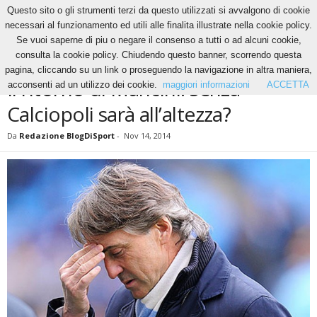
Questo sito o gli strumenti terzi da questo utilizzati si avvalgono di cookie
necessari al funzionamento ed utili alle finalita illustrate nella cookie policy.
Se vuoi saperne di piu o negare il consenso a tutti o ad alcuni cookie,
Home
News
Il ritorno di Mancini: senza Calciopoli sarà all’altezza?
consulta la cookie policy. Chiudendo questo banner, scorrendo questa
NEWS
pagina, cliccando su un link o proseguendo la navigazione in altra maniera,
Il ritorno di Mancini: senza
acconsenti ad un utilizzo dei cookie.
maggiori informazioni
ACCETTA
Calciopoli sarà all’altezza?
Da
Redazione BlogDiSport
-
Nov 14, 2014