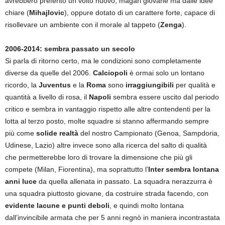
avrebbero preferito un volto nuovo, magari giovane ma dalle idee
chiare (
Mihajlovic
), oppure dotato di un carattere forte, capace di
risollevare un ambiente con il morale al tappeto (
Zenga
).
2006-2014: sembra passato un secolo
Si parla di ritorno certo, ma le condizioni sono completamente
diverse da quelle del 2006.
Calciopoli
è ormai solo un lontano
ricordo, la
Juventus
e la
Roma
sono
irraggiungibili
per qualità e
quantità a livello di rosa, il
Napoli
sembra essere uscito dal periodo
critico e sembra in vantaggio rispetto alle altre contendenti per la
lotta al terzo posto, molte squadre si stanno affermando sempre
più come
solide realtà
del nostro Campionato (Genoa, Sampdoria,
Udinese, Lazio) altre invece sono alla ricerca del salto di qualità
che permetterebbe loro di trovare la dimensione che più gli
compete (Milan, Fiorentina), ma soprattutto l’
Inter sembra lontana
anni luce
da quella allenata in passato. La squadra nerazzurra è
una squadra piuttosto giovane, da costruire strada facendo, con
evidente lacune e punti deboli
, e quindi molto lontana
dall’invincibile armata che per 5 anni regnò in maniera incontrastata