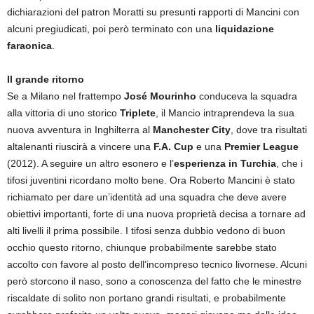
dichiarazioni del patron Moratti su presunti rapporti di Mancini con
alcuni pregiudicati, poi però terminato con una
liquidazione
faraonica
.
Il grande ritorno
Se a Milano nel frattempo
José Mourinho
conduceva la squadra
alla vittoria di uno storico
Triplete
, il Mancio intraprendeva la sua
nuova avventura in Inghilterra al
Manchester City
, dove tra risultati
altalenanti riuscirà a vincere una
F.A. Cup
e una
Premier League
(2012). A seguire un altro esonero e l’
esperienza in Turchia
, che i
tifosi juventini ricordano molto bene. Ora Roberto Mancini è stato
richiamato per dare un’identità ad una squadra che deve avere
obiettivi importanti, forte di una nuova proprietà decisa a tornare ad
alti livelli il prima possibile. I tifosi senza dubbio vedono di buon
occhio questo ritorno, chiunque probabilmente sarebbe stato
accolto con favore al posto dell’incompreso tecnico livornese. Alcuni
però storcono il naso, sono a conoscenza del fatto che le minestre
riscaldate di solito non portano grandi risultati, e probabilmente