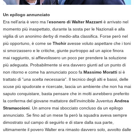
Un epilogo annunciato
Era nell’aria è vero ma l’
esonero di Walter Mazzarri
è arrivato nel
momento più inaspettato, durante la sosta per le Nazionali e alla
vigilia di un anonimo derby di medio-alta classifica. Forse però nel
più opportuno, è come se
Thohir
avesse voluto aspettare che i toni
si smorzassero e le critiche, giunte purtroppo ad un apice finora
mai raggiunto, si affievolissero un poco per prendere la soluzione
più adeguata. Probabilmente si era davvero giunti ad un punto di
non ritorno e come ha annunciato poco fa
Massimo Moratti
si è
trattato di “
una scelta necessaria
“. Il tecnico degli alti e bassi, delle
scuse più spudorate e ricercate, lascia un ambiente che non ha mai
saputo conquistare, basta pensare che in molti avrebbero preferito
la conferma del giovane mattatore dell’invincibile Juventus
Andrea
Stramaccioni
. Un amore mai sbocciato concluso da un epilogo
annunciato. Se fino ad un mese fa però la squadra aveva sempre
dimostrato sul campo di seguirlo e di stare dalla sua parte,
ultimamente il povero Walter era rimasto davvero solo, avvolto dalle