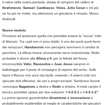
il calcio nella nostra penisola, dotata di campioni del calibro di
Ibrahimovic
,
Samuel
,
Cambiasso
,
Vieira
,
Julio Cesar
e chi più
ne ha più ne metta, ma attenzione un giocatore è rimasto, Marco
Andreolli.
Nuovo modulo
Proviamo ad ipotizzare quella che potrebbe essere la “nuova” Inter
di Mancini. Tra i pali non ci sono dubbi, è uno dei pochi punti fermi
dei nerazzurri,
Handanovic
non percepirà nemmeno il cambio di
panchina. La difesa invece sicuramente verrà rivoluzionata. Molto
probabile il ritorno alla
difesa a 4
, per la felicità del finora
irriconoscibile
Vidic
,
Ranocchia
e
Juan Jesus
saranno in
ballottaggio per il posto di compagno di reparto del serbo. Sulle
fasce il Mancio non avrà vita facile, essendo i 4 esterni tutti con
spiccate doti offensive, da veri e propri tornanti. Sembrano favoriti
comunque
Nagatomo
a destra e
Dodo
a sinistra. A metà campo il
tecnico potrebbe optare per due soluzioni: il
4-2-3-1
o il
4-3-1-2
?
La prima opzione garantirebbe
dinamismo e innovazione
e
probabilmente esalterebbe al meglio le caratteristiche dei giocatori