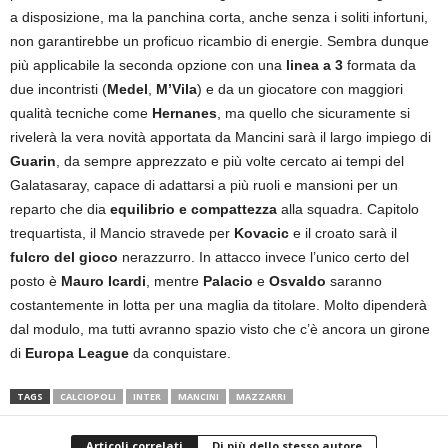
a disposizione, ma la panchina corta, anche senza i soliti infortuni,
non garantirebbe un proficuo ricambio di energie. Sembra dunque
più applicabile la seconda opzione con una
linea a 3
formata da
due incontristi (
Medel
,
M’Vila
) e da un giocatore con maggiori
qualità tecniche come
Hernanes
, ma quello che sicuramente si
rivelerà la vera novità apportata da Mancini sarà il largo impiego di
Guarin
, da sempre apprezzato e più volte cercato ai tempi del
Galatasaray, capace di adattarsi a più ruoli e mansioni per un
reparto che dia
equilibrio e compattezza
alla squadra. Capitolo
trequartista, il Mancio stravede per
Kovacic
e il croato sarà il
fulcro del gioco
nerazzurro. In attacco invece l’unico certo del
posto è
Mauro Icardi
, mentre
Palacio
e
Osvaldo
saranno
costantemente in lotta per una maglia da titolare. Molto dipenderà
dal modulo, ma tutti avranno spazio visto che c’è ancora un girone
di
Europa League
da conquistare.
TAGS
CALCIOPOLI
INTER
MANCINI
MAZZARRI
Articoli correlati
Di più dello stesso autore