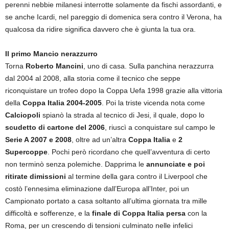
perenni nebbie milanesi interrotte solamente da fischi assordanti, e
se anche Icardi, nel pareggio di domenica sera contro il Verona, ha
qualcosa da ridire significa davvero che è giunta la tua ora.
Il primo Mancio nerazzurro
Torna
Roberto Mancini
, uno di casa. Sulla panchina nerazzurra
dal 2004 al 2008, alla storia come il tecnico che seppe
riconquistare un trofeo dopo la Coppa Uefa 1998 grazie alla vittoria
della
Coppa Italia 2004-2005
. Poi la triste vicenda nota come
Calciopoli
spianò la strada al tecnico di Jesi, il quale, dopo lo
scudetto di cartone del 2006
, riuscì a conquistare sul campo le
Serie A 2007 e 2008
, oltre ad un’altra
Coppa Italia
e
2
Supercoppe
. Pochi però ricordano che quell’avventura di certo
non terminò senza polemiche. Dapprima le
annunciate e poi
ritirate dimissioni
al termine della gara contro il Liverpool che
costò l’ennesima eliminazione dall’Europa all’Inter, poi un
Campionato portato a casa soltanto all’ultima giornata tra mille
difficoltà e sofferenze, e la
finale di Coppa Italia persa
con la
Roma, per un crescendo di tensioni culminato nelle infelici