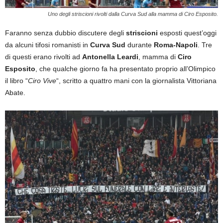
Uno degli striscioni rivolti dalla Curva Sud alla mamma di Ciro Esposito.
Faranno senza dubbio discutere degli
striscioni
esposti quest’oggi
da alcuni tifosi romanisti in
Curva Sud
durante
Roma-Napoli
. Tre
di questi erano rivolti ad
Antonella Leardi
, mamma di
Ciro
Esposito
, che qualche giorno fa ha presentato proprio all’Olimpico
il libro “
Ciro Vive
“, scritto a quattro mani con la giornalista Vittoriana
Abate.