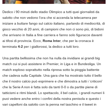
Dedico i 90 minuti dello stadio Olimpico a tutti quei giornalisti da
salotto che non vedono l’ora che si accenda la telecamera per
iniziare a buttare fango sul calcio italiano, parlando di mediocrità, di
gioco vecchio di 20 anni, di campioni che non ci sono più, di bidoni
che arrivano in Italia a fine carriera e fanno solo figuracce davanti
ai tifosi di provincia. Ecco,
Roma Inter
, che per la cronaca è
terminata
4-2
per i giallorossi, la dedico a tutti loro.
Una partita bellissima che non ha nulla da invidiare ai grandi big
match cui si può assistere in Premier, in Liga e in Bundesliga. Un
match esploso soprattutto nella ripresa sotto la pioggia battente
che cadeva sulla Capitale. Una gara che ha mostrato tutto il bello
che il nostro calcio può esprimere e che dimostra a tutti i ‘criticoni’
che la Serie A non è fatta solo da tanti 0-0 o da partite piene di
tatticismi e ritmi blandi. Lo spettacolo, il bel calcio, i grandi numeri li
puoi vedere anche entro i confini della nostra penisola e questo i
vari capelloni da salotto con la penna nel taschino e il tweet in