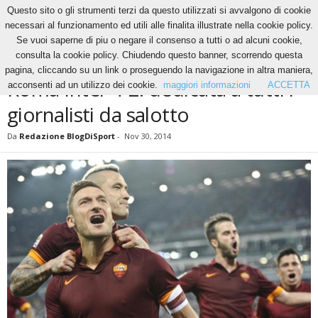
Questo sito o gli strumenti terzi da questo utilizzati si avvalgono di cookie
necessari al funzionamento ed utili alle finalita illustrate nella cookie policy.
Se vuoi saperne di piu o negare il consenso a tutti o ad alcuni cookie,
Home
News
Roma Inter 4-2: dedicata a tutti i giornalisti da salotto
consulta la cookie policy. Chiudendo questo banner, scorrendo questa
NEWS
pagina, cliccando su un link o proseguendo la navigazione in altra maniera,
Roma Inter 4-2: dedicata a tutti i
acconsenti ad un utilizzo dei cookie.
maggiori informazioni
ACCETTA
giornalisti da salotto
Da
Redazione BlogDiSport
-
Nov 30, 2014