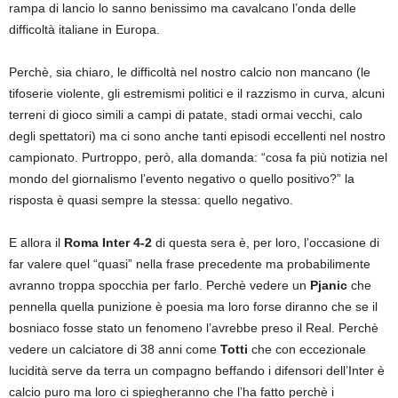
rampa di lancio lo sanno benissimo ma cavalcano l’onda delle
difficoltà italiane in Europa.
Perchè, sia chiaro, le difficoltà nel nostro calcio non mancano (le
tifoserie violente, gli estremismi politici e il razzismo in curva, alcuni
terreni di gioco simili a campi di patate, stadi ormai vecchi, calo
degli spettatori) ma ci sono anche tanti episodi eccellenti nel nostro
campionato. Purtroppo, però, alla domanda: “cosa fa più notizia nel
mondo del giornalismo l’evento negativo o quello positivo?” la
risposta è quasi sempre la stessa: quello negativo.
E allora il
Roma Inter 4-2
di questa sera è, per loro, l’occasione di
far valere quel “quasi” nella frase precedente ma probabilimente
avranno troppa spocchia per farlo. Perchè vedere un
Pjanic
che
pennella quella punizione è poesia ma loro forse diranno che se il
bosniaco fosse stato un fenomeno l’avrebbe preso il Real. Perchè
vedere un calciatore di 38 anni come
Totti
che con eccezionale
lucidità serve da terra un compagno beffando i difensori dell’Inter è
calcio puro ma loro ci spiegheranno che l’ha fatto perchè i