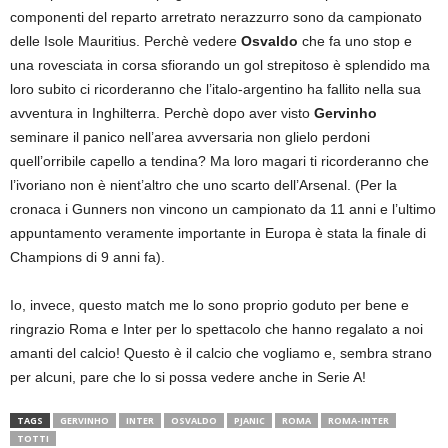
componenti del reparto arretrato nerazzurro sono da campionato
delle Isole Mauritius. Perchè vedere
Osvaldo
che fa uno stop e
una rovesciata in corsa sfiorando un gol strepitoso è splendido ma
loro subito ci ricorderanno che l’italo-argentino ha fallito nella sua
avventura in Inghilterra. Perchè dopo aver visto
Gervinho
seminare il panico nell’area avversaria non glielo perdoni
quell’orribile capello a tendina? Ma loro magari ti ricorderanno che
l’ivoriano non è nient’altro che uno scarto dell’Arsenal. (Per la
cronaca i Gunners non vincono un campionato da 11 anni e l’ultimo
appuntamento veramente importante in Europa è stata la finale di
Champions di 9 anni fa).
Io, invece, questo match me lo sono proprio goduto per bene e
ringrazio Roma e Inter per lo spettacolo che hanno regalato a noi
amanti del calcio! Questo è il calcio che vogliamo e, sembra strano
per alcuni, pare che lo si possa vedere anche in Serie A!
TAGS
GERVINHO
INTER
OSVALDO
PJANIC
ROMA
ROMA-INTER
TOTTI