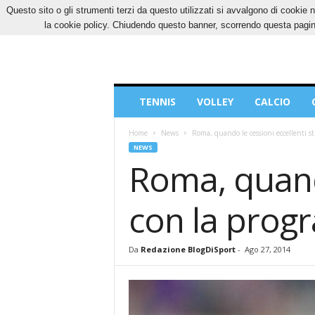
Questo sito o gli strumenti terzi da questo utilizzati si avvalgono di cookie n
DOMENICA, 9 AGOSTO 2026
CONTATTI
CO
la cookie policy. Chiudendo questo banner, scorrendo questa pagina
Blog
TENNIS
VOLLEY
CALCIO
di
Sport
Home
News
Roma, quando le cessioni eccellenti 
NEWS
Roma, quando
con la pro
Da
Redazione BlogDiSport
-
Ago 27, 2014