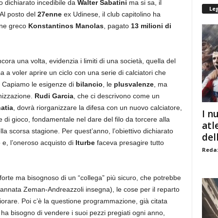
to dichiarato incedibile da
Walter Sabatini
ma si sa, il
Le
 Al posto del
27enne
ex Udinese, il club capitolino ha
ane greco
Konstantinos Manolas
, pagato
13 milioni di
a una volta, evidenzia i limiti di una società, quella del
 a voler aprire un ciclo con una serie di calciatori che
. Capiamo le esigenze di
bilancio
, le
plusvalenze
, ma
anizzazione.
Rudi Garcia
, che ci descrivono come un
atia
, dovrà riorganizzare la difesa con un nuovo calciatore,
I n
 di gioco, fondamentale nel dare del filo da torcere alla
atl
la scorsa stagione. Per quest’anno, l’obiettivo dichiarato
dell
 e, l’oneroso acquisto di
Iturbe
faceva presagire tutto
Redaz
 forte ma bisognoso di un “collega” più sicuro, che potrebbe
(l’annata Zeman-Andreazzoli insegna), le cose per il reparto
rare. Poi c’è la questione programmazione, già citata
ha bisogno di vendere i suoi pezzi pregiati ogni anno,