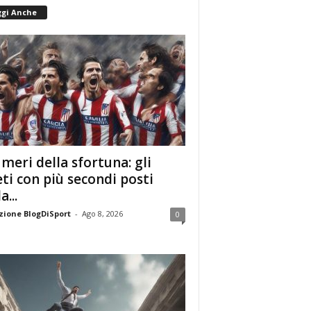
ggi Anche
umeri della sfortuna: gli
eti con più secondi posti
a...
ione BlogDiSport
-
Ago 8, 2026
0