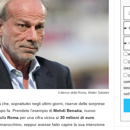
A
D
(sez
C
comu
lor
Il diesse della Roma, Walter Sabatini
nell
che, soprattutto negli ultimi giorni, riserve delle sorprese
po fa. Prendete l’esempio di
Mehdi Benatia
, nuovo
alla
Roma
per una cifra vicina ai
30 milioni di euro
e marocchino, seppur avesse fatto capire la sua intenzione