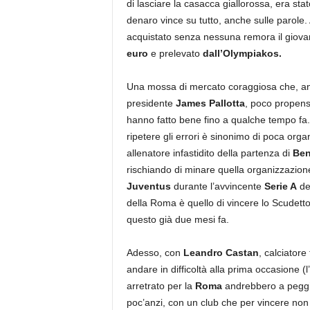
di lasciare la casacca giallorossa, era sta
denaro vince su tutto, anche sulle parole.
acquistato senza nessuna remora il giov
euro
e prelevato
dall’Olympiakos.
Una mossa di mercato coraggiosa che, ancor
presidente
James Pallotta
, poco propensa
hanno fatto bene fino a qualche tempo fa
ripetere gli errori è sinonimo di poca org
allenatore infastidito della partenza di
Ben
rischiando di minare quella organizzazione
Juventus
durante l’avvincente
Serie A
del
della Roma è quello di vincere lo Scudetto
questo già due mesi fa.
Adesso, con
Leandro Castan
, calciatore
andare in difficoltà alla prima occasione 
arretrato per la
Roma
andrebbero a peggio
poc’anzi, con un club che per vincere non 