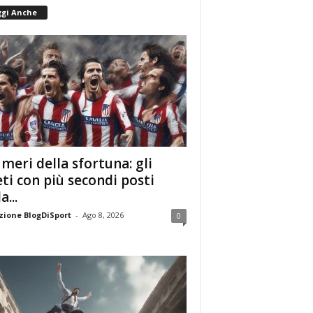
ggi Anche
umeri della sfortuna: gli
eti con più secondi posti
a...
ione BlogDiSport
-
Ago 8, 2026
0