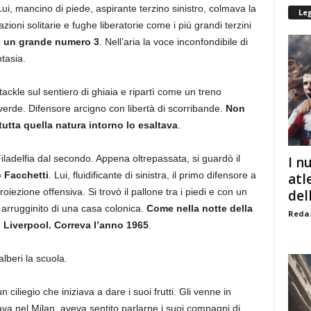
Lui, mancino di piede, aspirante terzino sinistro, colmava la
Le
oni solitarie e fughe liberatorie come i più grandi terzini
e un grande numero 3
. Nell’aria la voce inconfondibile di
tasia.
 tackle sul sentiero di ghiaia e ripartì come un treno
erde. Difensore arcigno con libertà di scorribande.
Non
tutta quella natura intorno lo esaltava
.
iladelfia dal secondo. Appena oltrepassata, si guardò il
I n
o Facchetti
. Lui, fluidificante di sinistra, il primo difensore a
atl
iezione offensiva. Si trovò il pallone tra i piedi e con un
dell
lo arrugginito di una casa colonica.
Come nella notte della
Redaz
 Liverpool. Correva l’anno 1965
.
alberi la scuola.
 ciliegio che iniziava a dare i suoi frutti. Gli venne in
a nel Milan, aveva sentito parlarne i suoi compagni di