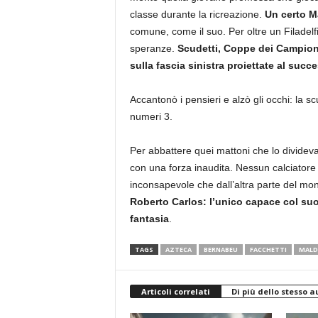
classe durante la ricreazione.
Un certo M
comune, come il suo. Per oltre un Filadelfi
speranze.
Scudetti, Coppe dei Campioni
sulla fascia sinistra proiettate al succ
Accantonò i pensieri e alzò gli occhi: la scu
numeri 3.
Per abbattere quei mattoni che lo dividevan
con una forza inaudita. Nessun calciatore
inconsapevole che dall’altra parte del mo
Roberto Carlos: l’unico capace col suo s
fantasia
.
TAGS
AZTECA
BERNABEU
FACCHETTI
MALD
Articoli correlati
Di più dello stesso a