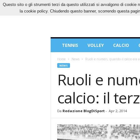
Questo sito o gli strumenti terzi da questo utilizzati si avvalgono di cookie n
DOMENICA, 9 AGOSTO 2026
CONTATTI
CO
la cookie policy. Chiudendo questo banner, scorrendo questa pagina
Blog
TENNIS
VOLLEY
CALCIO
di
Sport
Home
News
Ruoli e numeri, quando il calcio era an
NEWS
Ruoli e nume
calcio: il ter
Da
Redazione BlogDiSport
-
Apr 2, 2014