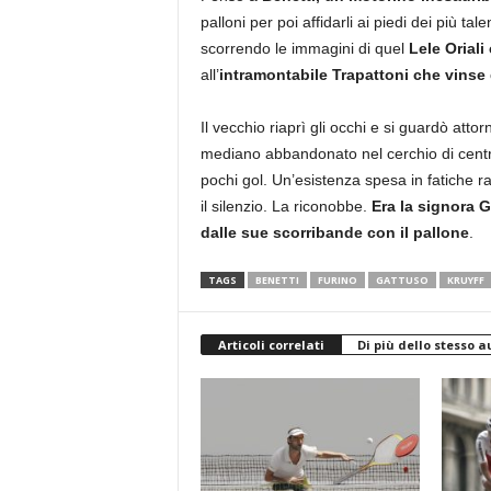
palloni per poi affidarli ai piedi dei più 
scorrendo le immagini di quel
Lele Orial
all’
intramontabile Trapattoni che vinse
Il vecchio riaprì gli occhi e si guardò att
mediano abbandonato nel cerchio di centro
pochi gol. Un’esistenza spesa in fatiche 
il silenzio. La riconobbe.
Era la signora G
dalle sue scorribande con il pallone
.
TAGS
BENETTI
FURINO
GATTUSO
KRUYFF
Articoli correlati
Di più dello stesso a