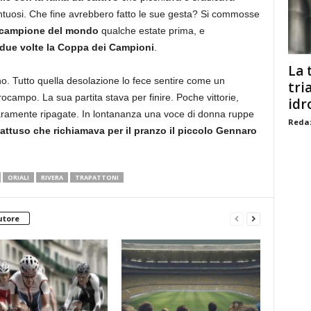
talentuosi. Che fine avrebbero fatto le sue gesta? Si commosse
i campione del mondo
qualche estate prima, e
 due volte la Coppa dei Campioni
.
La 
orno. Tutto quella desolazione lo fece sentire come un
tri
campo. La sua partita stava per finire. Poche vittorie,
idr
raramente ripagate. In lontananza una voce di donna ruppe
Redaz
attuso che richiamava per il pranzo il piccolo Gennaro
ORIALI
RIVERA
TRAPATTONI
utore