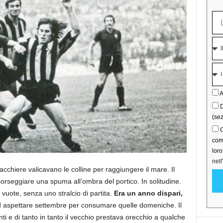
A
D
(sez
C
comu
lor
nell
hiacchiere valicavano le colline per raggiungere il mare. Il
sorseggiare una spuma all’ombra del portico. In solitudine.
vuote, senza uno stralcio di partita.
Era un anno dispari,
ad aspettare settembre per consumare quelle domeniche. Il
 e di tanto in tanto il vecchio prestava orecchio a qualche