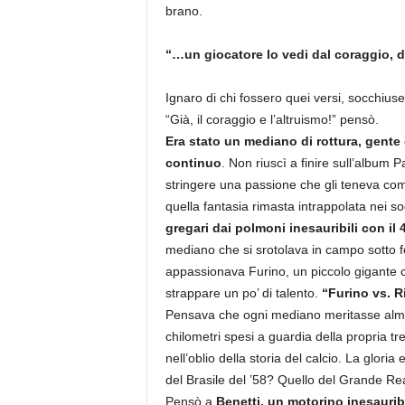
brano.
“…un giocatore lo vedi dal coraggio, da
Ignaro di chi fossero quei versi, socchiuse 
“Già, il coraggio e l’altruismo!” pensò.
Era stato un mediano di rottura, gente
continuo
. Non riuscì a finire sull’album
stringere una passione che gli teneva co
quella fantasia rimasta intrappolata nei 
gregari dai polmoni inesauribili con il 4
mediano che si srotolava in campo sotto f
appassionava Furino, un piccolo gigante c
strappare un po’ di talento.
“Furino vs. R
Pensava che ogni mediano meritasse almeno
chilometri spesi a guardia della propria tr
nell’oblio della storia del calcio. La gloria
del Brasile del ’58? Quello del Grande Real
Pensò a
Benetti, un motorino inesaurib