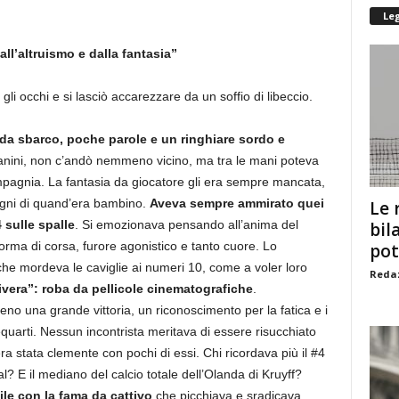
Le
ll’altruismo e dalla fantasia”
gli occhi e si lasciò accarezzare da un soffio di libeccio.
 da sbarco, poche parole e un ringhiare sordo e
 Panini, non c’andò nemmeno vicino, ma tra le mani poteva
mpagnia. La fantasia da giocatore gli era sempre mancata,
sogni di quand’era bambino.
Aveva sempre ammirato quei
Le 
 sulle spalle
. Si emozionava pensando all’anima del
bil
orma di corsa, furore agonistico e tanto cuore. Lo
pot
he mordeva le caviglie ai numeri 10, come a voler loro
Redaz
ivera”: roba da pellicole cinematografiche
.
 una grande vittoria, un riconoscimento per la fatica e i
equarti. Nessun incontrista meritava di essere risucchiato
 era stata clemente con pochi di essi. Chi ricordava più il #4
? E il mediano del calcio totale dell’Olanda di Kruyff?
ile con la fama da cattivo
che picchiava e sradicava