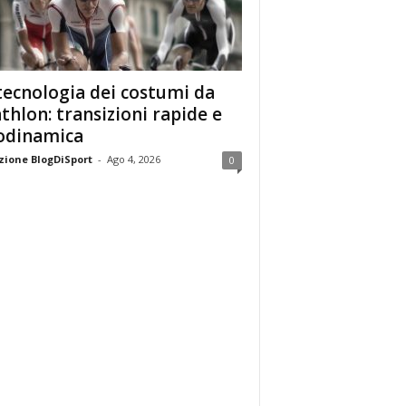
tecnologia dei costumi da
athlon: transizioni rapide e
odinamica
ione BlogDiSport
-
Ago 4, 2026
0