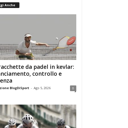
ggi Anche
racchette da padel in kevlar:
anciamento, controllo e
enza
ione BlogDiSport
-
Ago 5, 2026
0