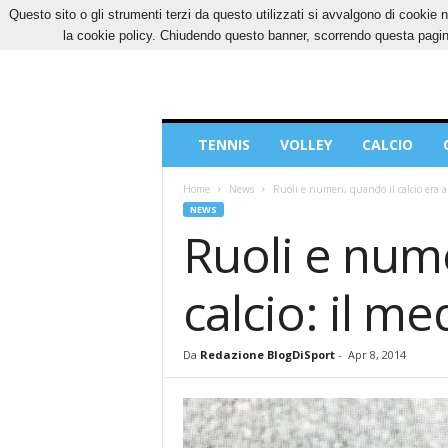
Questo sito o gli strumenti terzi da questo utilizzati si avvalgono di cookie n
GIOVEDÌ, 6 AGOSTO 2026
CONTATTI
COOK
la cookie policy. Chiudendo questo banner, scorrendo questa pagina
Blog
TENNIS
VOLLEY
CALCIO
di
Sport
Home
News
Ruoli e numeri, quando il calcio era an
NEWS
Ruoli e nume
calcio: il m
Da
Redazione BlogDiSport
-
Apr 8, 2014