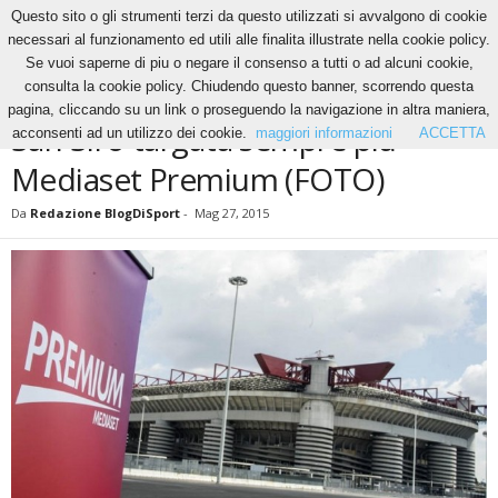
Questo sito o gli strumenti terzi da questo utilizzati si avvalgono di cookie
necessari al funzionamento ed utili alle finalita illustrate nella cookie policy.
Se vuoi saperne di piu o negare il consenso a tutti o ad alcuni cookie,
Home
News
San Siro targata sempre più Mediaset Premium (FOTO)
consulta la cookie policy. Chiudendo questo banner, scorrendo questa
NEWS
pagina, cliccando su un link o proseguendo la navigazione in altra maniera,
San Siro targata sempre più
acconsenti ad un utilizzo dei cookie.
maggiori informazioni
ACCETTA
Mediaset Premium (FOTO)
Da
Redazione BlogDiSport
-
Mag 27, 2015