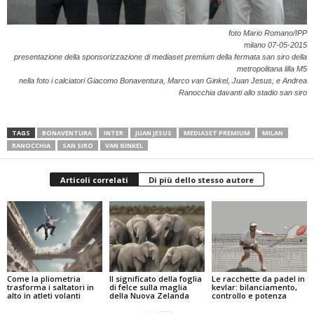
foto Mario Romano/IPP
milano 07-05-2015
presentazione della sponsorizzazione di mediaset premium della fermata san siro della
metropolitana lilla M5
nella foto i calciatori Giacomo Bonaventura, Marco van Ginkel, Juan Jesus, e Andrea
Ranocchia davanti allo stadio san siro
TAGS
BONAVENTURA
INTER
JUAN JESUS
MEDIASET PREMIUM
MILAN
RANOCCHIA
SAN SIRO
VAN GINKEL
Articoli correlati
Di più dello stesso autore
Come la pliometria
Il significato della foglia
Le racchette da padel in
trasforma i saltatori in
di felce sulla maglia
kevlar: bilanciamento,
alto in atleti volanti
della Nuova Zelanda
controllo e potenza