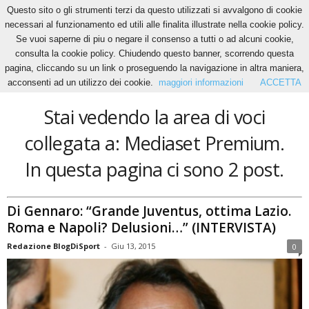
Questo sito o gli strumenti terzi da questo utilizzati si avvalgono di cookie
necessari al funzionamento ed utili alle finalita illustrate nella cookie policy.
Se vuoi saperne di piu o negare il consenso a tutti o ad alcuni cookie,
Home
Tags
Mediaset Premium
consulta la cookie policy. Chiudendo questo banner, scorrendo questa
Mediaset Premium
pagina, cliccando su un link o proseguendo la navigazione in altra maniera,
acconsenti ad un utilizzo dei cookie.
maggiori informazioni
ACCETTA
Stai vedendo la area di voci
collegata a: Mediaset Premium.
In questa pagina ci sono 2 post.
Di Gennaro: “Grande Juventus, ottima Lazio.
Roma e Napoli? Delusioni…” (INTERVISTA)
Redazione BlogDiSport
-
Giu 13, 2015
0