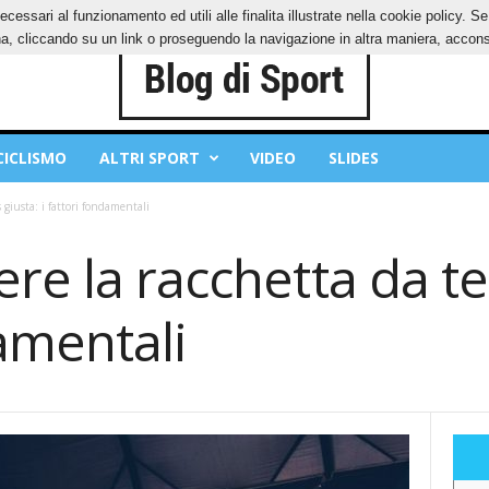
ecessari al funzionamento ed utili alle finalita illustrate nella cookie policy. 
IES
PRIVACY POLICY
, cliccando su un link o proseguendo la navigazione in altra maniera, acconse
CICLISMO
ALTRI SPORT
VIDEO
SLIDES
 giusta: i fattori fondamentali
re la racchetta da ten
amentali