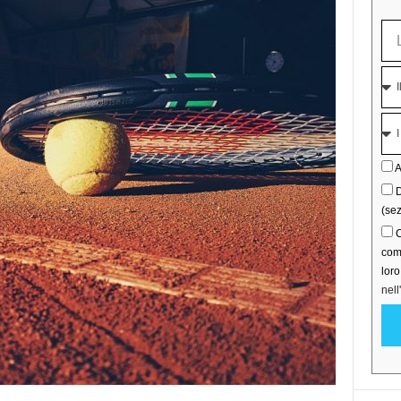
A
D
(sez
C
comu
lor
nell