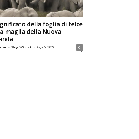
ignificato della foglia di felce
la maglia della Nuova
anda
ione BlogDiSport
-
Ago 6, 2026
0