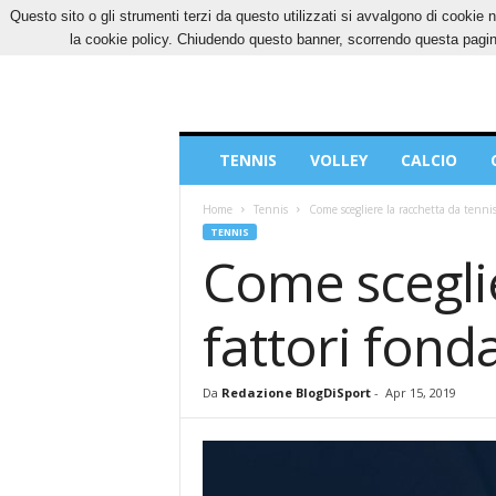
Questo sito o gli strumenti terzi da questo utilizzati si avvalgono di cookie n
SABATO, 8 AGOSTO 2026
CONTATTI
COOK
la cookie policy. Chiudendo questo banner, scorrendo questa pagina
Blog
TENNIS
VOLLEY
CALCIO
di
Sport
Home
Tennis
Come scegliere la racchetta da tennis
TENNIS
Come sceglie
fattori fond
Da
Redazione BlogDiSport
-
Apr 15, 2019