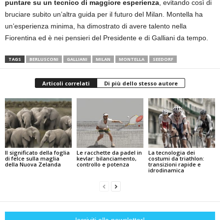
puntare su un tecnico di maggiore esperienza
, evitando così di
bruciare subito un’altra guida per il futuro del Milan. Montella ha
un’esperienza minima, ha dimostrato di avere talento nella
Fiorentina ed è nei pensieri del Presidente e di Galliani da tempo.
TAGS
BERLUSCONI
GALLIANI
MILAN
MONTELLA
SEEDORF
Articoli correlati
Di più dello stesso autore
Il significato della foglia
Le racchette da padel in
La tecnologia dei
di felce sulla maglia
kevlar: bilanciamento,
costumi da triathlon:
della Nuova Zelanda
controllo e potenza
transizioni rapide e
idrodinamica