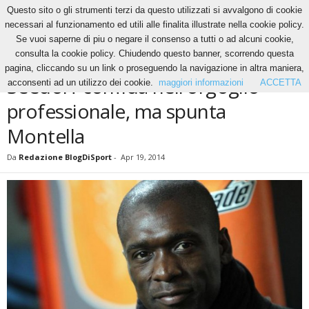
Questo sito o gli strumenti terzi da questo utilizzati si avvalgono di cookie
necessari al funzionamento ed utili alle finalita illustrate nella cookie policy.
Se vuoi saperne di piu o negare il consenso a tutti o ad alcuni cookie,
Home
News
Seedorf confida nell’orgoglio professionale, ma spunta Montella
consulta la cookie policy. Chiudendo questo banner, scorrendo questa
NEWS
pagina, cliccando su un link o proseguendo la navigazione in altra maniera,
Seedorf confida nell’orgoglio
acconsenti ad un utilizzo dei cookie.
maggiori informazioni
ACCETTA
professionale, ma spunta
Montella
Da
Redazione BlogDiSport
-
Apr 19, 2014