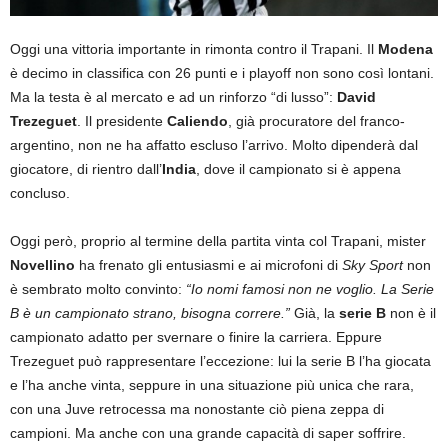
Oggi una vittoria importante in rimonta contro il Trapani. Il
Modena
è decimo in classifica con 26 punti e i playoff non sono così lontani.
Ma la testa è al mercato e ad un rinforzo “di lusso”:
David
Trezeguet
. Il presidente
Caliendo
, già procuratore del franco-
argentino, non ne ha affatto escluso l’arrivo. Molto dipenderà dal
giocatore, di rientro dall’
India
, dove il campionato si è appena
concluso.
Oggi però, proprio al termine della partita vinta col Trapani, mister
Novellino
ha frenato gli entusiasmi e ai microfoni di
Sky Sport
non
è sembrato molto convinto:
“Io nomi famosi non ne voglio. La Serie
B è un campionato strano, bisogna correre.”
Già, la
serie B
non è il
campionato adatto per svernare o finire la carriera. Eppure
Trezeguet può rappresentare l’eccezione: lui la serie B l’ha giocata
e l’ha anche vinta, seppure in una situazione più unica che rara,
con una Juve retrocessa ma nonostante ciò piena zeppa di
campioni. Ma anche con una grande capacità di saper soffrire.