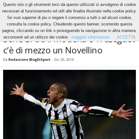
Questo sito o gli strumenti terzi da questo utilizzati si avvalgono di cookie
necessari al funzionamento ed utili alle finalita illustrate nella cookie policy.
Se vuoi saperne di piu o negare il consenso a tutti o ad alcuni cookie,
Home
News
Serie B: tra il Modena e Trezeguet c’è di mezzo un Novellino
consulta la cookie policy. Chiudendo questo banner, scorrendo questa
NEWS
pagina, cliccando su un link o proseguendo la navigazione in altra maniera,
Serie B: tra il Modena e Trezeguet
acconsenti ad un utilizzo dei cookie.
maggiori informazioni
ACCETTA
c’è di mezzo un Novellino
Da
Redazione BlogDiSport
-
Dic 20, 2014