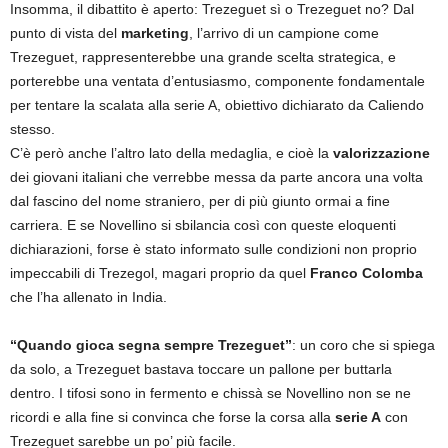
Insomma, il dibattito è aperto: Trezeguet sì o Trezeguet no? Dal
punto di vista del
marketing
, l’arrivo di un campione come
Trezeguet, rappresenterebbe una grande scelta strategica, e
porterebbe una ventata d’entusiasmo, componente fondamentale
per tentare la scalata alla serie A, obiettivo dichiarato da Caliendo
stesso.
C’è però anche l’altro lato della medaglia, e cioè la
valorizzazione
dei giovani italiani che verrebbe messa da parte ancora una volta
dal fascino del nome straniero, per di più giunto ormai a fine
carriera. E se Novellino si sbilancia così con queste eloquenti
dichiarazioni, forse è stato informato sulle condizioni non proprio
impeccabili di Trezegol, magari proprio da quel
Franco Colomba
che l’ha allenato in India.
“Quando gioca segna sempre Trezeguet”
: un coro che si spiega
da solo, a Trezeguet bastava toccare un pallone per buttarla
dentro. I tifosi sono in fermento e chissà se Novellino non se ne
ricordi e alla fine si convinca che forse la corsa alla
serie A
con
Trezeguet sarebbe un po’ più facile.