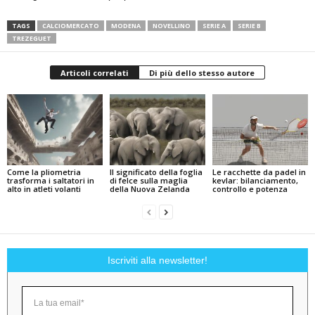
TAGS
CALCIOMERCATO
MODENA
NOVELLINO
SERIE A
SERIE B
TREZEGUET
Articoli correlati
Di più dello stesso autore
Come la pliometria
Il significato della foglia
Le racchette da padel in
trasforma i saltatori in
di felce sulla maglia
kevlar: bilanciamento,
alto in atleti volanti
della Nuova Zelanda
controllo e potenza
Iscriviti alla newsletter!