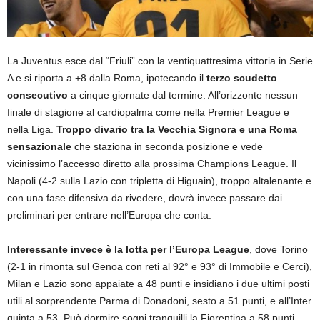
La Juventus esce dal “Friuli” con la ventiquattresima vittoria in Serie
A e si riporta a +8 dalla Roma, ipotecando il
terzo scudetto
consecutivo
a cinque giornate dal termine. All’orizzonte nessun
finale di stagione al cardiopalma come nella Premier League e
nella Liga.
Troppo divario tra la Vecchia Signora e una Roma
sensazionale
che staziona in seconda posizione e vede
vicinissimo l’accesso diretto alla prossima Champions League. Il
Napoli (4-2 sulla Lazio con tripletta di Higuain), troppo altalenante e
con una fase difensiva da rivedere, dovrà invece passare dai
preliminari per entrare nell’Europa che conta.
Interessante invece è la lotta per l’Europa League
, dove Torino
(2-1 in rimonta sul Genoa con reti al 92° e 93° di Immobile e Cerci),
Milan e Lazio sono appaiate a 48 punti e insidiano i due ultimi posti
utili al sorprendente Parma di Donadoni, sesto a 51 punti, e all’Inter
quinta a 53. Può dormire sogni tranquilli la Fiorentina a 58 punti,