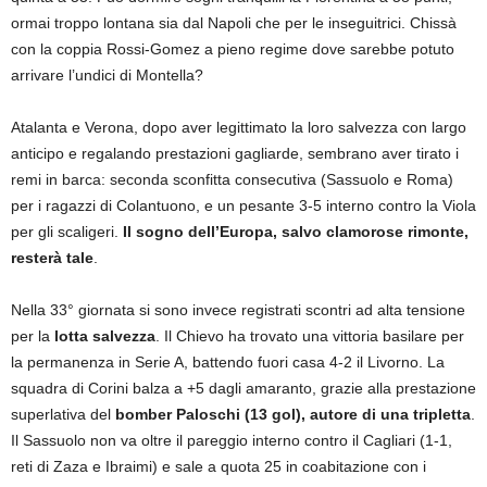
ormai troppo lontana sia dal Napoli che per le inseguitrici. Chissà
con la coppia Rossi-Gomez a pieno regime dove sarebbe potuto
arrivare l’undici di Montella?
Atalanta e Verona, dopo aver legittimato la loro salvezza con largo
anticipo e regalando prestazioni gagliarde, sembrano aver tirato i
remi in barca: seconda sconfitta consecutiva (Sassuolo e Roma)
per i ragazzi di Colantuono, e un pesante 3-5 interno contro la Viola
per gli scaligeri.
Il sogno dell’Europa, salvo clamorose rimonte,
resterà tale
.
Nella 33° giornata si sono invece registrati scontri ad alta tensione
per la
lotta salvezza
. Il Chievo ha trovato una vittoria basilare per
la permanenza in Serie A, battendo fuori casa 4-2 il Livorno. La
squadra di Corini balza a +5 dagli amaranto, grazie alla prestazione
superlativa del
bomber Paloschi (13 gol), autore di una tripletta
.
Il Sassuolo non va oltre il pareggio interno contro il Cagliari (1-1,
reti di Zaza e Ibraimi) e sale a quota 25 in coabitazione con i