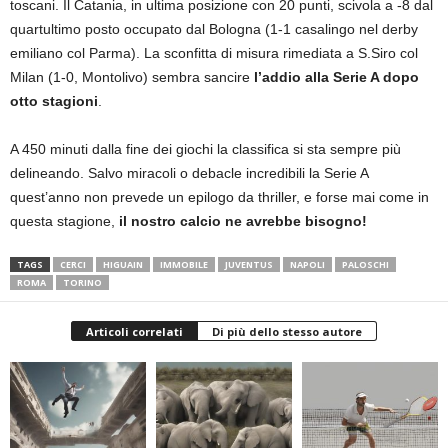
toscani. Il Catania, in ultima posizione con 20 punti, scivola a -8 dal
quartultimo posto occupato dal Bologna (1-1 casalingo nel derby
emiliano col Parma). La sconfitta di misura rimediata a S.Siro col
Milan (1-0, Montolivo) sembra sancire
l’addio alla Serie A dopo
otto stagioni
.
A 450 minuti dalla fine dei giochi la classifica si sta sempre più
delineando. Salvo miracoli o debacle incredibili la Serie A
quest’anno non prevede un epilogo da thriller, e forse mai come in
questa stagione,
il nostro calcio ne avrebbe bisogno!
TAGS
CERCI
HIGUAIN
IMMOBILE
JUVENTUS
NAPOLI
PALOSCHI
ROMA
TORINO
Articoli correlati
Di più dello stesso autore