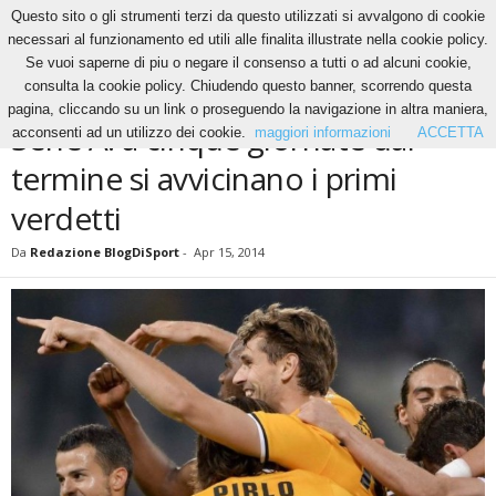
Questo sito o gli strumenti terzi da questo utilizzati si avvalgono di cookie
necessari al funzionamento ed utili alle finalita illustrate nella cookie policy.
Se vuoi saperne di piu o negare il consenso a tutti o ad alcuni cookie,
Home
News
Serie A: a cinque giornate dal termine si avvicinano i primi verdetti
consulta la cookie policy. Chiudendo questo banner, scorrendo questa
NEWS
pagina, cliccando su un link o proseguendo la navigazione in altra maniera,
Serie A: a cinque giornate dal
acconsenti ad un utilizzo dei cookie.
maggiori informazioni
ACCETTA
termine si avvicinano i primi
verdetti
Da
Redazione BlogDiSport
-
Apr 15, 2014