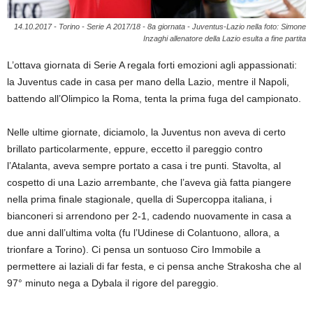
14.10.2017 - Torino - Serie A 2017/18 - 8a giornata - Juventus-Lazio nella foto: Simone
Inzaghi allenatore della Lazio esulta a fine partita
L’ottava giornata di Serie A regala forti emozioni agli appassionati:
la Juventus cade in casa per mano della Lazio, mentre il Napoli,
battendo all’Olimpico la Roma, tenta la prima fuga del campionato.
Nelle ultime giornate, diciamolo, la Juventus non aveva di certo
brillato particolarmente, eppure, eccetto il pareggio contro
l’Atalanta, aveva sempre portato a casa i tre punti. Stavolta, al
cospetto di una Lazio arrembante, che l’aveva già fatta piangere
nella prima finale stagionale, quella di Supercoppa italiana, i
bianconeri si arrendono per 2-1, cadendo nuovamente in casa a
due anni dall’ultima volta (fu l’Udinese di Colantuono, allora, a
trionfare a Torino). Ci pensa un sontuoso Ciro Immobile a
permettere ai laziali di far festa, e ci pensa anche Strakosha che al
97° minuto nega a Dybala il rigore del pareggio.