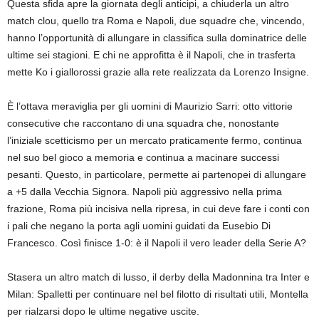
Questa sfida apre la giornata degli anticipi, a chiuderla un altro
match clou, quello tra Roma e Napoli, due squadre che, vincendo,
hanno l’opportunità di allungare in classifica sulla dominatrice delle
ultime sei stagioni. E chi ne approfitta è il Napoli, che in trasferta
mette Ko i giallorossi grazie alla rete realizzata da Lorenzo Insigne.
È l’ottava meraviglia per gli uomini di Maurizio Sarri: otto vittorie
consecutive che raccontano di una squadra che, nonostante
l’iniziale scetticismo per un mercato praticamente fermo, continua
nel suo bel gioco a memoria e continua a macinare successi
pesanti. Questo, in particolare, permette ai partenopei di allungare
a +5 dalla Vecchia Signora. Napoli più aggressivo nella prima
frazione, Roma più incisiva nella ripresa, in cui deve fare i conti con
i pali che negano la porta agli uomini guidati da Eusebio Di
Francesco. Così finisce 1-0: è il Napoli il vero leader della Serie A?
Stasera un altro match di lusso, il derby della Madonnina tra Inter e
Milan: Spalletti per continuare nel bel filotto di risultati utili, Montella
per rialzarsi dopo le ultime negative uscite.