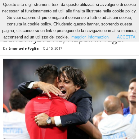
Questo sito o gli strumenti terzi da questo utilizzati si avvalgono di cookie
necessari al funzionamento ed utili alle finalita illustrate nella cookie policy.
Se vuoi saperne di piu o negare il consenso a tutti o ad alcuni cookie,
Home
News
Serie A: Juve Ko, Napoli in fuga?
consulta la cookie policy. Chiudendo questo banner, scorrendo questa
NEWS
pagina, cliccando su un link o proseguendo la navigazione in altra maniera,
Serie A: Juve Ko, Napoli in fuga?
acconsenti ad un utilizzo dei cookie.
maggiori informazioni
ACCETTA
Da
Emanuele Foglia
-
Ott 15, 2017