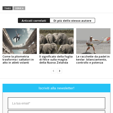
TAGS
SERIE A
Articoli correlati
Di più dello stesso autore
Come la pliometria
Il significato della foglia
Le racchette da padel in
trasforma i saltatori in
di felce sulla maglia
kevlar: bilanciamento,
alto in atleti volanti
della Nuova Zelanda
controllo e potenza
Iscriviti alla newsletter!