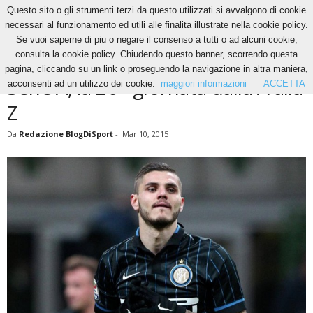
Questo sito o gli strumenti terzi da questo utilizzati si avvalgono di cookie
necessari al funzionamento ed utili alle finalita illustrate nella cookie policy.
Se vuoi saperne di piu o negare il consenso a tutti o ad alcuni cookie,
Home
News
Serie A, la 26^ giornata dalla A alla Z
consulta la cookie policy. Chiudendo questo banner, scorrendo questa
NEWS
pagina, cliccando su un link o proseguendo la navigazione in altra maniera,
Serie A, la 26^ giornata dalla A alla
acconsenti ad un utilizzo dei cookie.
maggiori informazioni
ACCETTA
Z
Da
Redazione BlogDiSport
-
Mar 10, 2015