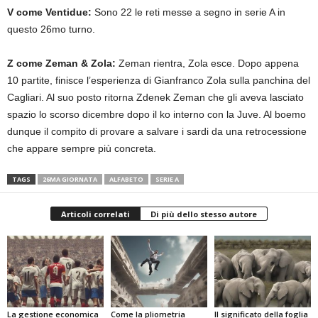
V come Ventidue:
Sono 22 le reti messe a segno in serie A in
questo 26mo turno.
Z come Zeman & Zola:
Zeman rientra, Zola esce. Dopo appena
10 partite, finisce l’esperienza di Gianfranco Zola sulla panchina del
Cagliari. Al suo posto ritorna Zdenek Zeman che gli aveva lasciato
spazio lo scorso dicembre dopo il ko interno con la Juve. Al boemo
dunque il compito di provare a salvare i sardi da una retrocessione
che appare sempre più concreta.
TAGS
26MA GIORNATA
ALFABETO
SERIE A
Articoli correlati
Di più dello stesso autore
La gestione economica
Come la pliometria
Il significato della foglia