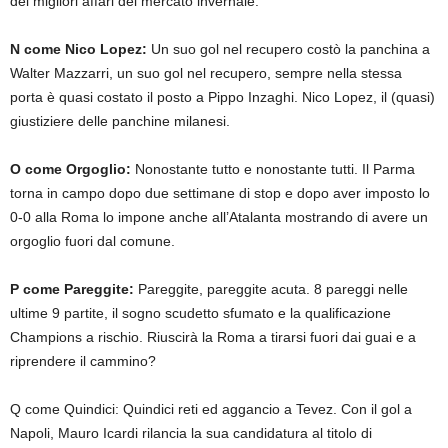
dei migliori affari del mercato invernale.
N come Nico Lopez:
Un suo gol nel recupero costò la panchina a
Walter Mazzarri, un suo gol nel recupero, sempre nella stessa
porta è quasi costato il posto a Pippo Inzaghi. Nico Lopez, il (quasi)
giustiziere delle panchine milanesi.
O come Orgoglio:
Nonostante tutto e nonostante tutti. Il Parma
torna in campo dopo due settimane di stop e dopo aver imposto lo
0-0 alla Roma lo impone anche all’Atalanta mostrando di avere un
orgoglio fuori dal comune.
P come Pareggite:
Pareggite, pareggite acuta. 8 pareggi nelle
ultime 9 partite, il sogno scudetto sfumato e la qualificazione
Champions a rischio. Riuscirà la Roma a tirarsi fuori dai guai e a
riprendere il cammino?
Q come Quindici: Quindici reti ed aggancio a Tevez. Con il gol a
Napoli, Mauro Icardi rilancia la sua candidatura al titolo di