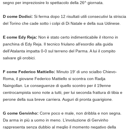
segno per impreziosire lo spettacolo della 26^ giornata.
D come Dodici:
Si ferma dopo 12 risultati utili consecutivi la striscia
del Torino che cade sotto i colpi di Di Natale e della sua Udinese.
E come Edy Reja:
Non è stato certo indimenticabile il ritorno in
panchina di Edy Reja. Il tecnico friulano all’esordio alla guida
dell’Atalanta impatta 0-0 sul terreno del Parma. A lui il compito
salvare gli orobici.
F come Federico Mattiello:
Minuto 19′ di uno scialbo Chievo-
Roma, il giovane Federico Mattiello si scontra con Radja
Naingollan. Le conseguenze di quello scontro per il 19enne
centrocampista sono note a tutti, per lui seconda frattura di tibia e
perone della sua breve carriera. Auguri di pronta guarigione.
G come Gervinho:
Corre poco e male, non dribbla e non segna.
Da arma in più a uomo in meno. L’involuzione di Gervinho
rappresenta senza dubbio al meglio il momento negativo della