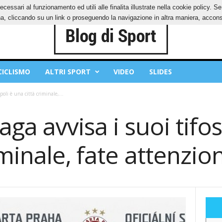
ecessari al funzionamento ed utili alle finalita illustrate nella cookie policy. 
IES
PRIVACY POLICY
, cliccando su un link o proseguendo la navigazione in altra maniera, acconse
CICLISMO
ALTRI SPORT
VIDEO
SLIDES
poli è una città criminale,...
ga avvisa i suoi tifos
minale, fate attenzio