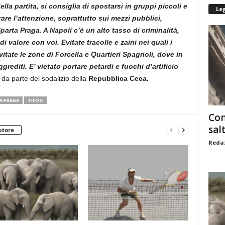
ella partita, si consiglia di spostarsi in gruppi piccoli e
Le
are l’attenzione, soprattutto sui mezzi pubblici,
arta Praga. A Napoli c’è un alto tasso di criminalità,
di valore con voi. Evitate tracolle e zaini nei quali i
itate le zone di Forcella e Quartieri Spagnoli, dove in
rediti. E’ vietato portare petardi e fuochi d’artificio
 da parte del sodalizio della
Repubblica Ceca.
A PRAGA
TIFOSI
Com
sal
utore
Redaz