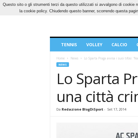
Questo sito o gli strumenti terzi da questo utilizzati si avvalgono di cookie n
SABATO, 8 AGOSTO 2026
CONTATTI
COOK
la cookie policy. Chiudendo questo banner, scorrendo questa pagina
Blog
TENNIS
VOLLEY
CALCIO
di
Sport
Home
News
Lo Sparta Praga avvisa i suoi tifosi: ‘Na
NEWS
Lo Sparta Pra
una città cri
Da
Redazione BlogDiSport
-
Set 17, 2014