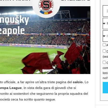
A
D
(sez
C
comu
lor
nell
 ufficiale, a far aprire un’altra triste pagina del
calcio.
Lo
uropa League
, in vista della gara di giovedì che si
onito ai sostenitori che seguiranno la propria squadra del
 società ceca ha scritto quanto segue.