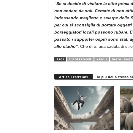
“Se si decide di visitare la città prima d
non andare da soli. Cercate di non attir
indossando magliette e sciarpe dello Sp
per cui si sconsiglia di portare oggetti 
borseggiatori locali possono rubare. Ev
passato i supporter ospiti sono stati agg
allo stadio”
. Che dire, una caduta di stile
TAGS
EUROPA LEAGUE
NAPOLI
NAPOLI-SPART
Articoli correlati
Di più dello stesso a