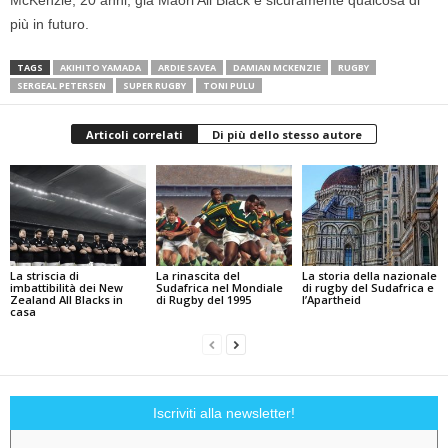
più in futuro.
TAGS
AKIHITO YAMADA
ARDIE SAVEA
DAMIAN MCKENZIE
RUGBY
SERGEAL PETERSEN
SUPER RUGBY
TONI PULU
Articoli correlati
Di più dello stesso autore
La striscia di
La rinascita del
La storia della nazionale
imbattibilità dei New
Sudafrica nel Mondiale
di rugby del Sudafrica e
Zealand All Blacks in
di Rugby del 1995
l’Apartheid
casa
Iscriviti alla newsletter!