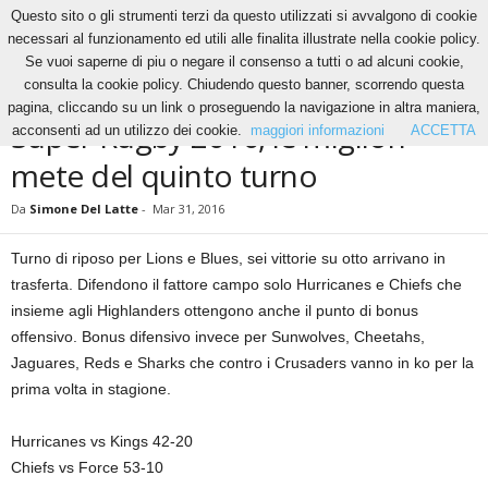
Questo sito o gli strumenti terzi da questo utilizzati si avvalgono di cookie
necessari al funzionamento ed utili alle finalita illustrate nella cookie policy.
Se vuoi saperne di piu o negare il consenso a tutti o ad alcuni cookie,
Home
Altri Sport
Super Rugby 2016, le migliori mete del quinto turno
consulta la cookie policy. Chiudendo questo banner, scorrendo questa
ALTRI SPORT
RUGBY
pagina, cliccando su un link o proseguendo la navigazione in altra maniera,
Super Rugby 2016, le migliori
acconsenti ad un utilizzo dei cookie.
maggiori informazioni
ACCETTA
mete del quinto turno
Da
Simone Del Latte
-
Mar 31, 2016
Turno di riposo per Lions e Blues, sei vittorie su otto arrivano in
trasferta. Difendono il fattore campo solo Hurricanes e Chiefs che
insieme agli Highlanders ottengono anche il punto di bonus
offensivo. Bonus difensivo invece per Sunwolves, Cheetahs,
Jaguares, Reds e Sharks che contro i Crusaders vanno in ko per la
prima volta in stagione.
Hurricanes vs Kings 42-20
Chiefs vs Force 53-10