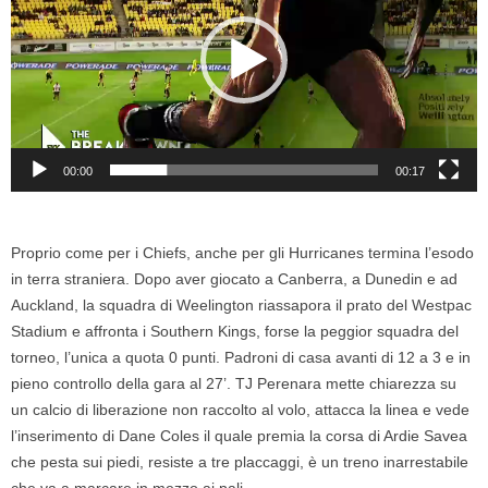
00:00
00:17
Proprio come per i Chiefs, anche per gli Hurricanes termina l’esodo
in terra straniera. Dopo aver giocato a Canberra, a Dunedin e ad
Auckland, la squadra di Weelington riassapora il prato del Westpac
Stadium e affronta i Southern Kings, forse la peggior squadra del
torneo, l’unica a quota 0 punti. Padroni di casa avanti di 12 a 3 e in
pieno controllo della gara al 27’. TJ Perenara mette chiarezza su
un calcio di liberazione non raccolto al volo, attacca la linea e vede
l’inserimento di Dane Coles il quale premia la corsa di Ardie Savea
che pesta sui piedi, resiste a tre placcaggi, è un treno inarrestabile
che va a marcare in mezzo ai pali.