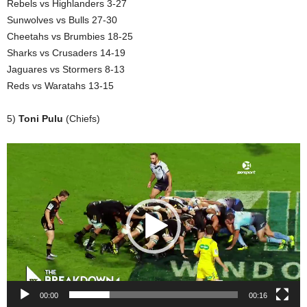
Rebels vs Highlanders 3-27
Sunwolves vs Bulls 27-30
Cheetahs vs Brumbies 18-25
Sharks vs Crusaders 14-19
Jaguares vs Stormers 8-13
Reds vs Waratahs 13-15
5)
Toni Pulu
(Chiefs)
Video
Player
00:00
00:16