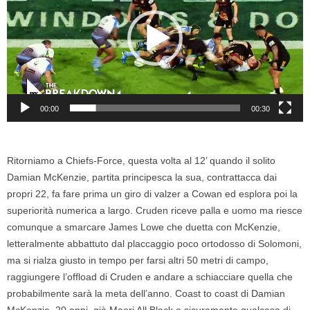
00:00
00:30
Ritorniamo a Chiefs-Force, questa volta al 12’ quando il solito
Damian McKenzie, partita principesca la sua, contrattacca dai
propri 22, fa fare prima un giro di valzer a Cowan ed esplora poi la
superiorità numerica a largo. Cruden riceve palla e uomo ma riesce
comunque a smarcare James Lowe che duetta con McKenzie,
letteralmente abbattuto dal placcaggio poco ortodosso di Solomoni,
ma si rialza giusto in tempo per farsi altri 50 metri di campo,
raggiungere l’offload di Cruden e andare a schiacciare quella che
probabilmente sarà la meta dell’anno. Coast to coast di Damian
McKenzie, 20 anni, già Maori All Black e sicuramente qualcosa di