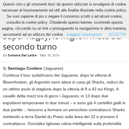
Questo sito o gli strumenti terzi da questo utilizzati si avvalgono di cookie
necessari al funzionamento ed utili alle finalita illustrate nella cookie policy.
Se vuoi saperne di piu o negare il consenso a tutti o ad alcuni cookie,
Home
Altri Sport
Super Rugby, le migliori mete del secondo turno
consulta la cookie policy. Chiudendo questo banner, scorrendo questa
ALTRI SPORT
RUGBY
pagina, cliccando su un link o proseguendo la navigazione in altra maniera,
Super Rugby, le migliori mete del
acconsenti ad un utilizzo dei cookie.
maggiori informazioni
ACCETTA
secondo turno
Da
Simone Del Latte
-
Mar 10, 2016
5)
Santiago Cordero
(Jaguares)
Continua il tour sudafricano dei Jaguares: dopo la vittoria di
Bloemfontein, gli Argentini sono attesi in casa gli Sharks, reduci da
un ottimo avvio di stagione dopo la vittoria di 8 a 43 sui Kings. A
cavallo della mezz’ora di gioco i Jaguares, in 13 dopo due
espulsioni temporanee in due minuti – e sono già 4 cartellini gialli in
due partite -, riescono a fermare un pericoloso contrattacco Sharks
mettendo a terra Daniel du Preez sulla linea dei 22 e provano il
contrattacco. Gonzàlez Iglesias calcia intelligente sulla profondità