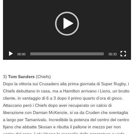
00:00
00:33
3)
Tom Sanders
(Chiefs)
Dopo la vittoria sui Crusaders alla prima giornata di Super Rugby, i
Chiefs debuttano in casa, ma a Hamilton arrivano i Lions, un brutto
cliente, in vantaggio di 6 a 3 dopo il primo quarto d’ora di gioco.
Attaccano però i Chiefs dopo aver recuperato un calcio di
liberazione con Damian McKenzie, si va da Cruden che sventaglia
a largo per Tamanivalu. Incredibile la potenza del centro del centro
fijano che abbatte Skosan e ributta il pallone in mezzo per non
uscire dal capo. Latu Vaeno lo raccoglie dalla spazzatura e vede