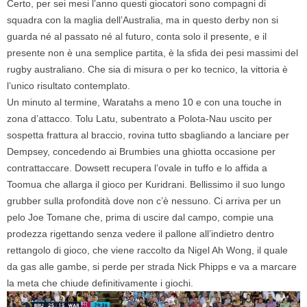
Certo, per sei mesi l’anno questi giocatori sono compagni di
squadra con la maglia dell’Australia, ma in questo derby non si
guarda né al passato né al futuro, conta solo il presente, e il
presente non è una semplice partita, è la sfida dei pesi massimi del
rugby australiano. Che sia di misura o per ko tecnico, la vittoria è
l’unico risultato contemplato.
Un minuto al termine, Waratahs a meno 10 e con una touche in
zona d’attacco. Tolu Latu, subentrato a Polota-Nau uscito per
sospetta frattura al braccio, rovina tutto sbagliando a lanciare per
Dempsey, concedendo ai Brumbies una ghiotta occasione per
contrattaccare. Dowsett recupera l’ovale in tuffo e lo affida a
Toomua che allarga il gioco per Kuridrani. Bellissimo il suo lungo
grubber sulla profondità dove non c’è nessuno. Ci arriva per un
pelo Joe Tomane che, prima di uscire dal campo, compie una
prodezza rigettando senza vedere il pallone all’indietro dentro
rettangolo di gioco, che viene raccolto da Nigel Ah Wong, il quale
da gas alle gambe, si perde per strada Nick Phipps e va a marcare
la meta che chiude definitivamente i giochi.
Video