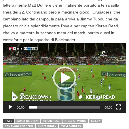
letteralmente Matt Duffie e viene finalmente portato a terra sulla
linea dei 22. Continuano però a macinare gioco i Crusaders, che
cambiano lato del campo, la palla arriva a Jimmy Tupou che da
placcato ricicla splendidamente l’ovale per capitan Kieran Read,
che va a marcare la seconda meta del match, partita quasi in
cassaforte per la squadra di Blackadder.
Video
Player
00:00
00:30
TAGS
JAMES KIRSTEN
KIERAN READ
NIGEL AH WONG
RUGBY
SANTIAGO CORDERO
SUPER RUGBY
TOM SANDERS