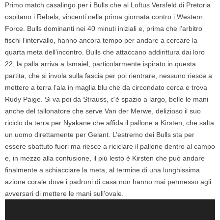
Primo match casalingo per i Bulls che al Loftus Versfeld di Pretoria
ospitano i Rebels, vincenti nella prima giornata contro i Western
Force. Bulls dominanti nei 40 minuti iniziali e, prima che l’arbitro
fischi l’intervallo, hanno ancora tempo per andare a cercare la
quarta meta dell’incontro. Bulls che attaccano addirittura dai loro
22, la palla arriva a Ismaiel, particolarmente ispirato in questa
partita, che si invola sulla fascia per poi rientrare, nessuno riesce a
mettere a terra l’ala in maglia blu che da circondato cerca e trova
Rudy Paige. Si va poi da Strauss, c’è spazio a largo, belle le mani
anche del tallonatore che serve Van der Merwe, delizioso il suo
riciclo da terra per Nyakane che affida il pallone a Kirsten, che salta
un uomo direttamente per Gelant. L’estremo dei Bulls sta per
essere sbattuto fuori ma riesce a riciclare il pallone dentro al campo
e, in mezzo alla confusione, il più lesto è Kirsten che può andare
finalmente a schiacciare la meta, al termine di una lunghissima
azione corale dove i padroni di casa non hanno mai permesso agli
avversari di mettere le mani sull’ovale.
Video
Player