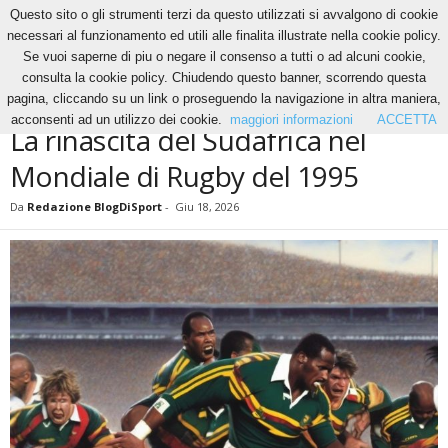
Questo sito o gli strumenti terzi da questo utilizzati si avvalgono di cookie
necessari al funzionamento ed utili alle finalita illustrate nella cookie policy.
Se vuoi saperne di piu o negare il consenso a tutti o ad alcuni cookie,
Home
Altri Sport
Rugby
La rinascita del Sudafrica nel Mondiale di Rugby del
consulta la cookie policy. Chiudendo questo banner, scorrendo questa
1995
pagina, cliccando su un link o proseguendo la navigazione in altra maniera,
ALTRI SPORT
RUGBY
acconsenti ad un utilizzo dei cookie.
maggiori informazioni
ACCETTA
La rinascita del Sudafrica nel
Mondiale di Rugby del 1995
Da
Redazione BlogDiSport
-
Giu 18, 2026