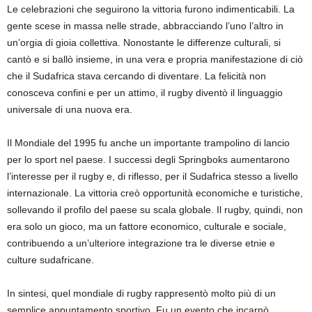
Le celebrazioni che seguirono la vittoria furono indimenticabili. La
gente scese in massa nelle strade, abbracciando l’uno l’altro in
un’orgia di gioia collettiva. Nonostante le differenze culturali, si
cantò e si ballò insieme, in una vera e propria manifestazione di ciò
che il Sudafrica stava cercando di diventare. La felicità non
conosceva confini e per un attimo, il rugby diventò il linguaggio
universale di una nuova era.
Il Mondiale del 1995 fu anche un importante trampolino di lancio
per lo sport nel paese. I successi degli Springboks aumentarono
l’interesse per il rugby e, di riflesso, per il Sudafrica stesso a livello
internazionale. La vittoria creò opportunità economiche e turistiche,
sollevando il profilo del paese su scala globale. Il rugby, quindi, non
era solo un gioco, ma un fattore economico, culturale e sociale,
contribuendo a un’ulteriore integrazione tra le diverse etnie e
culture sudafricane.
In sintesi, quel mondiale di rugby rappresentò molto più di un
semplice appuntamento sportivo. Fu un evento che incarnò