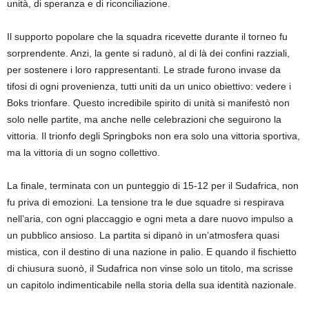
unità, di speranza e di riconciliazione.
Il supporto popolare che la squadra ricevette durante il torneo fu
sorprendente. Anzi, la gente si radunò, al di là dei confini razziali,
per sostenere i loro rappresentanti. Le strade furono invase da
tifosi di ogni provenienza, tutti uniti da un unico obiettivo: vedere i
Boks trionfare. Questo incredibile spirito di unità si manifestò non
solo nelle partite, ma anche nelle celebrazioni che seguirono la
vittoria. Il trionfo degli Springboks non era solo una vittoria sportiva,
ma la vittoria di un sogno collettivo.
La finale, terminata con un punteggio di 15-12 per il Sudafrica, non
fu priva di emozioni. La tensione tra le due squadre si respirava
nell’aria, con ogni placcaggio e ogni meta a dare nuovo impulso a
un pubblico ansioso. La partita si dipanò in un’atmosfera quasi
mistica, con il destino di una nazione in palio. E quando il fischietto
di chiusura suonò, il Sudafrica non vinse solo un titolo, ma scrisse
un capitolo indimenticabile nella storia della sua identità nazionale.