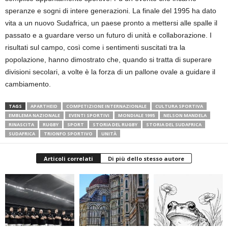
speranze e sogni di intere generazioni. La finale del 1995 ha dato
vita a un nuovo Sudafrica, un paese pronto a mettersi alle spalle il
passato e a guardare verso un futuro di unità e collaborazione. I
risultati sul campo, così come i sentimenti suscitati tra la
popolazione, hanno dimostrato che, quando si tratta di superare
divisioni secolari, a volte è la forza di un pallone ovale a guidare il
cambiamento.
TAGS
APARTHEID
COMPETIZIONE INTERNAZIONALE
CULTURA SPORTIVA
EMBLEMA NAZIONALE
EVENTI SPORTIVI
MONDIALE 1995
NELSON MANDELA
RINASCITA
RUGBY
SPORT
STORIA DEL RUGBY
STORIA DEL SUDAFRICA
SUDAFRICA
TRIONFO SPORTIVO
UNITÀ
Articoli correlati
Di più dello stesso autore