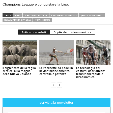
Champions League e conquistare la Liga.
TAGS
BALE
CARLO ANCELOTTI
CRISTIANO RONALDO
JAMES RODRIGUEZ
REAL MADRID-SIVIGLIA
TONI KROOS
Articoli correlati
Di più dello stesso autore
Il significato della foglia
Le racchette da padel in
La tecnologia dei
di felce sulla maglia
kevlar: bilanciamento,
costumi da triathlon:
della Nuova Zelanda
controllo e potenza
transizioni rapide e
idrodinamica
Iscriviti alla newsletter!