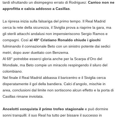
tardi sfruttando un disimpegno errato di Rodriguez:
Carrico non ne
approfitta e calcia addosso a Casillas
.
La ripresa inizia sulla falsariga del primo tempo. Il Real Madrid
cerca la rete della sicurezza, il Siviglia prova a riaprire la gara, ma
gli sterili attacchi andalusi non impensieriscono Sergio Ramos e
compagni. Così
al 49° Cristiano Ronaldo chiude i giochi
fulminando il connazionale Beto con un sinistro potente dai sedici
metri, dopo aver duettato con Benzema.
Al 68° potrebbe esserci gloria anche per la Scarpa d’Oro del
Mondiale, ma Beto compie un miracolo respingendo il siluro del
colombiano.
Nel finale il Real Madrid abbassa il baricentro e il Siviglia cerca
disperatamente il gol della bandiera. Calci d’angolo, mischie in
area, conclusioni dal limite non sortiscono alcun effetto e la porta di
Casillas rimane inviolata.
Ancelotti conquista il primo trofeo stagionale
e può dormire
sonni tranquilli: il suo Real ha tutto per bissare il successo in