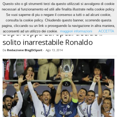
Questo sito o gli strumenti terzi da questo utilizzati si avvalgono di cookie
necessari al funzionamento ed utili alle finalita illustrate nella cookie policy.
Se vuoi saperne di piu o negare il consenso a tutti o ad alcuni cookie,
Home
News
Supercoppa Europea: decide il solito inarrestabile Ronaldo
consulta la cookie policy. Chiudendo questo banner, scorrendo questa
NEWS
pagina, cliccando su un link o proseguendo la navigazione in altra maniera,
Supercoppa Europea: decide il
acconsenti ad un utilizzo dei cookie.
maggiori informazioni
ACCETTA
solito inarrestabile Ronaldo
Da
Redazione BlogDiSport
-
Ago 13, 2014