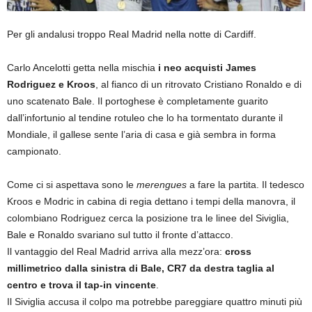
Per gli andalusi troppo Real Madrid nella notte di Cardiff.
Carlo Ancelotti getta nella mischia
i neo acquisti James
Rodriguez e Kroos
, al fianco di un ritrovato Cristiano Ronaldo e di
uno scatenato Bale. Il portoghese è completamente guarito
dall’infortunio al tendine rotuleo che lo ha tormentato durante il
Mondiale, il gallese sente l’aria di casa e già sembra in forma
campionato.
Come ci si aspettava sono le
merengues
a fare la partita. Il tedesco
Kroos e Modric in cabina di regia dettano i tempi della manovra, il
colombiano Rodriguez cerca la posizione tra le linee del Siviglia,
Bale e Ronaldo svariano sul tutto il fronte d’attacco.
Il vantaggio del Real Madrid arriva alla mezz’ora:
cross
millimetrico dalla sinistra di Bale, CR7 da destra taglia al
centro e trova il tap-in vincente
.
Il Siviglia accusa il colpo ma potrebbe pareggiare quattro minuti più