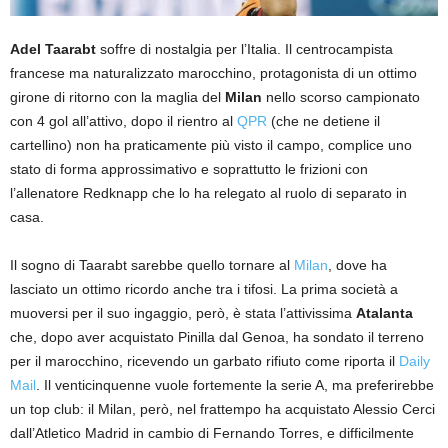
Adel Taarabt
soffre di nostalgia per l’Italia. Il centrocampista
francese ma naturalizzato marocchino, protagonista di un ottimo
girone di ritorno con la maglia del
Milan
nello scorso campionato
con 4 gol all’attivo, dopo il rientro al
QPR
(che ne detiene il
cartellino) non ha praticamente più visto il campo, complice uno
stato di forma approssimativo e soprattutto le frizioni con
l’allenatore Redknapp che lo ha relegato al ruolo di separato in
casa.
Il sogno di Taarabt sarebbe quello tornare al
Milan
, dove ha
lasciato un ottimo ricordo anche tra i tifosi. La prima società a
muoversi per il suo ingaggio, però, è stata l’attivissima
Atalanta
che, dopo aver acquistato Pinilla dal Genoa, ha sondato il terreno
per il marocchino, ricevendo un garbato rifiuto come riporta il
Daily
Mail
. Il venticinquenne vuole fortemente la serie A, ma preferirebbe
un top club: il Milan, però, nel frattempo ha acquistato Alessio Cerci
dall’Atletico Madrid in cambio di Fernando Torres, e difficilmente