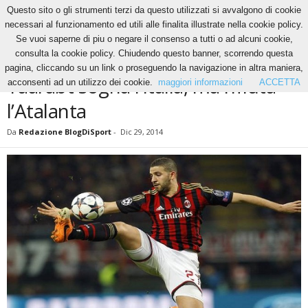
Questo sito o gli strumenti terzi da questo utilizzati si avvalgono di cookie
necessari al funzionamento ed utili alle finalita illustrate nella cookie policy.
Se vuoi saperne di piu o negare il consenso a tutti o ad alcuni cookie,
Home
News
Taarabt sogna l’Italia, ma rifiuta l’Atalanta
consulta la cookie policy. Chiudendo questo banner, scorrendo questa
NEWS
pagina, cliccando su un link o proseguendo la navigazione in altra maniera,
Taarabt sogna l’Italia, ma rifiuta
acconsenti ad un utilizzo dei cookie.
maggiori informazioni
ACCETTA
l’Atalanta
Da
Redazione BlogDiSport
-
Dic 29, 2014