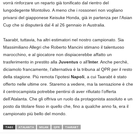
vorrà rinforzare un reparto già tonificato dal rientro del
lungodegente Montolivo. A meno che i rossoneri non vogliano
privarsi del giapponese Keisuke Honda, già in partenza per l’Asian
Cup che si disputerà dal 4 al 26 gennaio in Australia.
Taarabt, tuttavia, ha altri estimatori nel nostro campionato. Sia
Massimiliano Allegri che Roberto Mancini stimano il talentuoso
marocchino, e al giocatore non dispiacerebbe affatto un
trasferimento in prestito alla
Juventus
o all’
Inter
. Anche perchè,
diciamolo francamente, l’alternativa è la tribuna al QPR per il resto
della stagione. Più remota l’ipotesi
Napoli
, a cui Taarabt è stato
offerto nelle ultime ore. Staremo a vedere, ma la sensazione è che
il centrocampista potrebbe pentirsi di aver rifiutato l’offerta
dell’Atalanta. Che gli offriva un ruolo da protagonista assoluto e un
posto da titolare fisso in quello che, fino a qualche anno fa, era il
campionato più bello del mondo.
TAGS
ATALANTA
MILAN
QPR
TAARABT