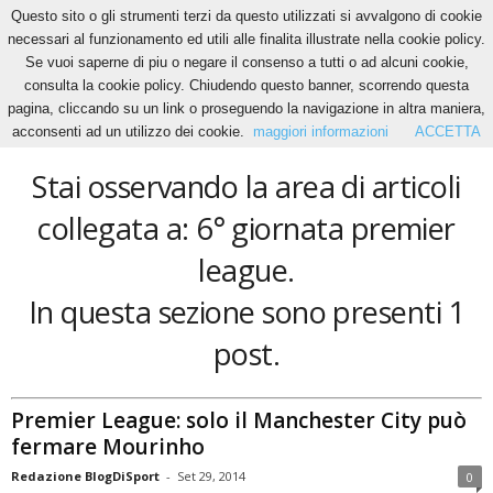
Questo sito o gli strumenti terzi da questo utilizzati si avvalgono di cookie
necessari al funzionamento ed utili alle finalita illustrate nella cookie policy.
Se vuoi saperne di piu o negare il consenso a tutti o ad alcuni cookie,
Home
Tags
6° giornata premier league
consulta la cookie policy. Chiudendo questo banner, scorrendo questa
6° giornata premier league
pagina, cliccando su un link o proseguendo la navigazione in altra maniera,
acconsenti ad un utilizzo dei cookie.
maggiori informazioni
ACCETTA
Stai osservando la area di articoli
collegata a: 6° giornata premier
league.
In questa sezione sono presenti 1
post.
Premier League: solo il Manchester City può
fermare Mourinho
Redazione BlogDiSport
-
Set 29, 2014
0